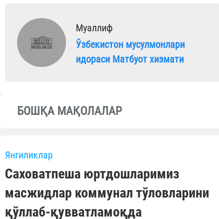
Муаллиф
Ўзбекистон мусулмонлари
идораси Матбуот хизмати
БОШҚА МАҚОЛАЛАР
Янгиликлар
Саховатпеша юртдошларимиз
масжидлар коммунал тўловларини
қўллаб-қувватламоқда