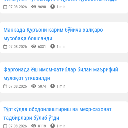
07.08.2026
9690
1 min.
Маккада Қуръони карим бўйича халқаро
мусобақа бошланди
07.08.2026
6331
1 min.
Фарғонада ёш имом-хатиблар билан маърифий
мулоқот ўтказилди
07.08.2026
5074
1 min.
Тўрткўлда ободонлаштириш ва меҳр-саховат
тадбирлари бўлиб ўтди
07.08.2026
8119
1 min.