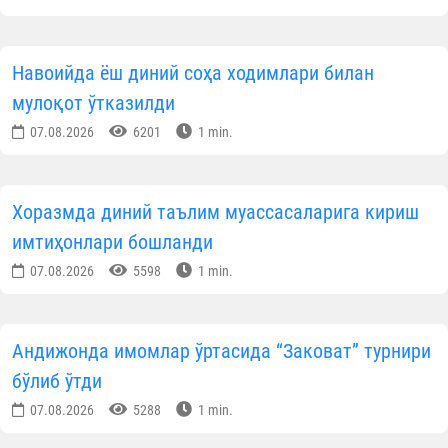
Навоийда ёш диний соҳа ходимлари билан
мулоқот ўтказилди
07.08.2026
6201
1 min.
Хоразмда диний таълим муассасаларига кириш
имтиҳонлари бошланди
07.08.2026
5598
1 min.
Андижонда имомлар ўртасида “Заковат” турнири
бўлиб ўтди
07.08.2026
5288
1 min.