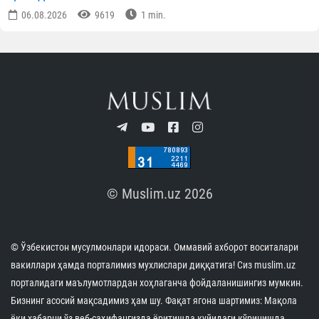
06.08.2026
9619
1 min.
© Muslim.uz 2026
© Ўзбекистон мусулмонлари идораси. Оммавий ахборот воситалари
вакиллари ҳамда порталимиз мухлислари диққатига! Сиз muslim.uz
порталидаги маълумотлардан хоҳлаганча фойдаланишингиз мумкин.
Бизнинг асосий мақсадимиз ҳам шу. Фақат ягона шартимиз: Мақола
ёки хабарни ўз веб-саҳифангизда ёритишда қуйидаги кўринишда