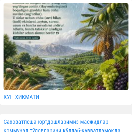
КУН ҲИКМАТИ
Саховатпеша юртдошларимиз масжидлар
коммунал тўловларини қўллаб-қувватламоқда