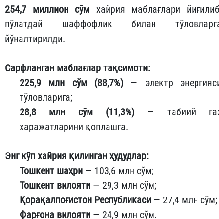
254,7 миллион сўм
хайрия маблағлари йиғилиб
пўлатдай шаффофлик билан тўловларг
йўналтирилди.
Сарфланган маблағлар тақсимоти:
225,9 млн сўм (88,7%)
— электр энергияс
тўловларига;
28,8 млн сўм (11,3%)
— табиий га
харажатларини қоплашга.
Энг кўп хайрия қилинган ҳудудлар:
Тошкент шаҳри
— 103,6 млн сўм;
Тошкент вилояти
— 29,3 млн сўм;
Қорақалпоғистон Республикаси
— 27,4 млн сўм;
Фарғона вилояти
— 24,9 млн сўм.