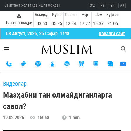
Сайт тест ҳолатида ишламоқда!
O`Z
РУ
EN
AR
Бомдод
Қуёш
Пешин
Аср
Шом
Хуфтон
Тошкент шаҳри
03:53
05:25
12:34
17:27
19:37
21:06
08 Август, 2026, 25 Сафар, 1448
Aввалги сайт
Видеолар
Мазҳабни тан олмайдиганларга
савол?
19.02.2026
15053
1 min.