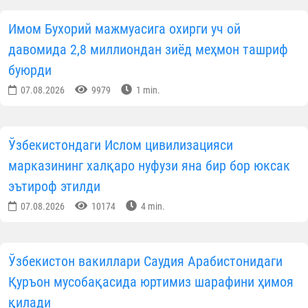
Имом Бухорий мажмуасига охирги уч ой
давомида 2,8 миллиондан зиёд меҳмон ташриф
буюрди
07.08.2026
9979
1 min.
Ўзбекистондаги Ислом цивилизацияси
марказининг халқаро нуфузи яна бир бор юксак
эътироф этилди
07.08.2026
10174
4 min.
Ўзбекистон вакиллари Саудия Арабистонидаги
Қуръон мусобақасида юртимиз шарафини ҳимоя
қилади