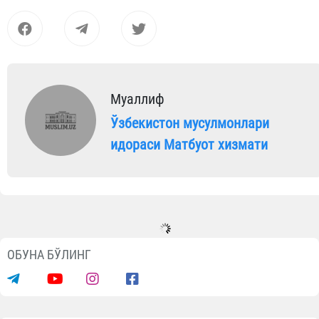
Муаллиф
Ўзбекистон мусулмонлари
идораси Матбуот хизмати
ОБУНА БЎЛИНГ