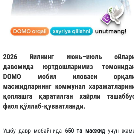
2026 йилнинг июнь–июль ойлар
давомида юртдошларимиз томонида
DOMO
мобил иловаси орқал
масжидларнинг коммунал харажатларин
қоплашга қаратилган хайрли ташаббу
фаол қўллаб-қувватланди.
Ушбу давр мобайнида
650 та масжид
учун жам