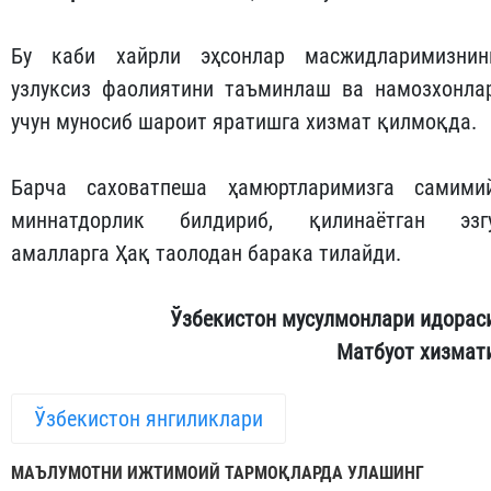
Бу каби хайрли эҳсонлар масжидларимизнин
узлуксиз фаолиятини таъминлаш ва намозхонла
учун муносиб шароит яратишга хизмат қилмоқда.
Барча саховатпеша ҳамюртларимизга самими
миннатдорлик билдириб, қилинаётган эзг
амалларга Ҳақ таолодан барака тилайди.
Ўзбекистон мусулмонлари идорас
Матбуот хизмат
Ўзбекистон янгиликлари
МАЪЛУМОТНИ ИЖТИМОИЙ ТАРМОҚЛАРДА УЛАШИНГ