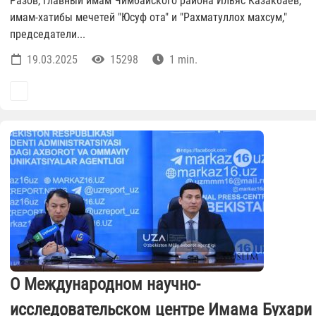
Разов, главный имам Чимбайского района Ильяс Казакбаев,
имам-хатибы мечетей "Юсуф ота" и "Рахматуллох махсум,"
председатели...
19.03.2025
15298
1 min.
О Международном научно-
исследовательском центре Имама Бухари