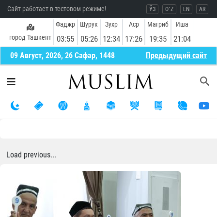
Сайт работает в тестовом режиме!
ЎЗ
O`Z
EN
AR
Фаджр
Шурук
Зухр
Аср
Магриб
Иша
город Ташкент
03:55
05:26
12:34
17:26
19:35
21:04
09 Август, 2026, 26 Сафар, 1448
Предыдущий сайт
Load previous...