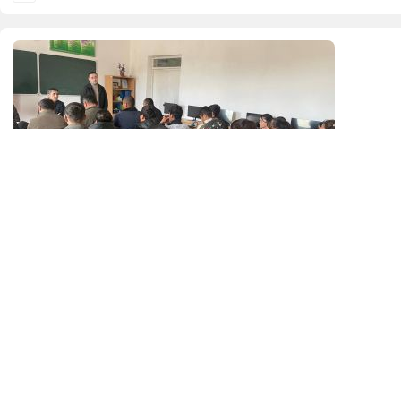
Меры, направленные на предотвращение
идеологических угроз
В семи школах Байсунского района прошли пропагандистские
мероприятия под девизом "Просвещение против невежества".
На мероприятиях научные сотрудники Международного
научно-исследовательского...
26.02.2025
19098
1 min.