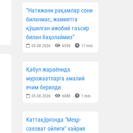
“Натижани рақамлар сони
биланмас, жамиятга
қўшилган ижобий таъсир
билан баҳолаймиз”
05.08.2026
6550
17 min.
Қабул жараёнида
мурожаатларга амалий
ечим берилди
05.08.2026
6088
1 min.
Каттақўрғонда "Меҳр-
саховат ойлиги" хайрия