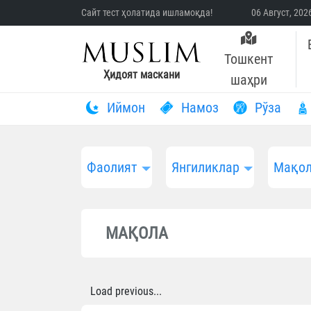
Сайт тест ҳолатида ишламоқда!
06 Август, 20
Тошкент
Ҳидоят маскани
шаҳри
Иймон
Намоз
Рўза
Фаолият
Янгиликлар
Мақол
МАҚОЛА
Load previous...