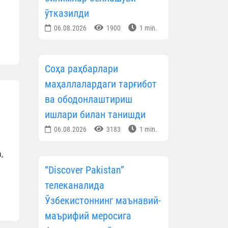
ўтказилди
06.08.2026
1900
1 min.
Соҳа раҳбарлари
маҳаллалардаги тарғибот
ва ободонлаштириш
ишлари билан танишди
06.08.2026
3183
1 min.
,
“Discover Pakistan”
телеканалида
Ўзбекистоннинг маънавий-
маърифий меросига