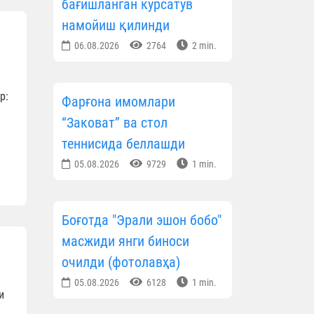
бағишланган кўрсатув
намойиш қилинди
06.08.2026
2764
2 min.
р:
Фарғона имомлари
“Заковат” ва стол
теннисида беллашди
05.08.2026
9729
1 min.
Боғотда "Эрали эшон бобо"
масжиди янги биноси
очилди (фотолавҳа)
05.08.2026
6128
1 min.
и