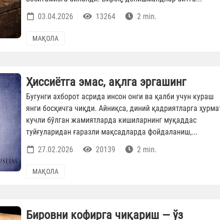
03.04.2026
13264
2 min.
МАҚОЛА
Ҳиссиётга эмас, ақлга эргашинг
Бугунги ахборот асрида инсон онги ва қалби учун кураш
янги босқичга чиқди. Айниқса, диний қадриятларга ҳурма
кучли бўлган жамиятларда кишиларнинг муқаддас
туйғуларидан ғаразли мақсадларда фойдаланиш,...
27.02.2026
20139
2 min.
МАҚОЛА
Бировни кофирга чиқариш — ўз