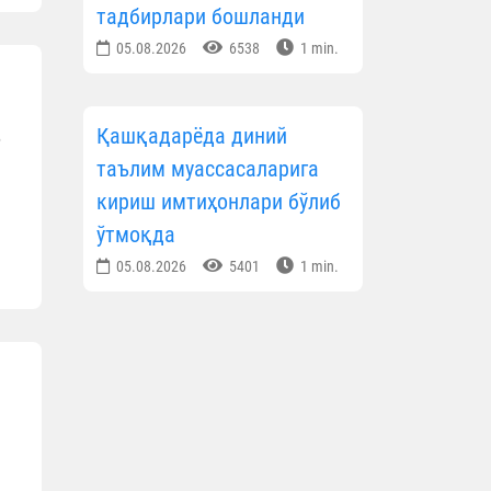
тадбирлари бошланди
05.08.2026
6538
1 min.
Қашқадарёда диний
б
таълим муассасаларига
кириш имтиҳонлари бўлиб
ўтмоқда
05.08.2026
5401
1 min.