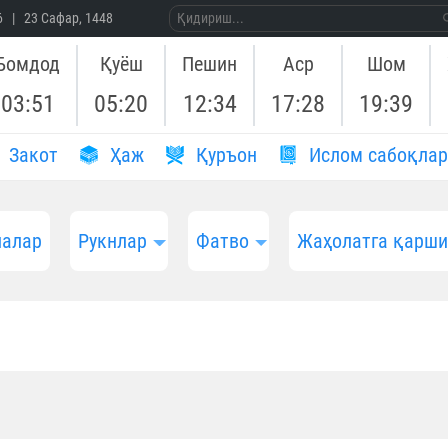
26 | 23 Сафар, 1448
Бомдод
Қуёш
Пешин
Аср
Шом
03:51
05:20
12:34
17:28
19:39
Закот
Ҳаж
Қуръон
Ислом сабоқлар
алар
Рукнлар
Фатво
Жаҳолатга қарш