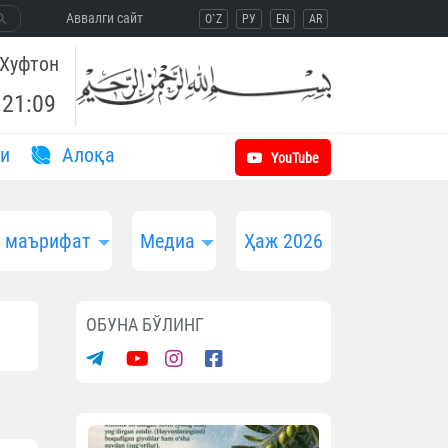
Aввалги сайт
O`Z
РУ
EN
AR
Хуфтон
21:09
и
Aлоқа
YouTube
и маърифат
Медиа
Ҳаж 2026
ОБУНА БЎЛИНГ