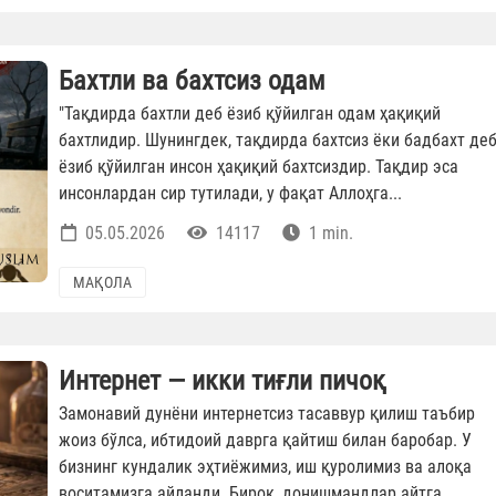
Бахтли ва бахтсиз одам
"Тақдирда бахтли деб ёзиб қўйилган одам ҳақиқий
бахтлидир. Шунингдек, тақдирда бахтсиз ёки бадбахт де
ёзиб қўйилган инсон ҳақиқий бахтсиздир. Тақдир эса
инсонлардан сир тутилади, у фақат Аллоҳга...
05.05.2026
14117
1 min.
МАҚОЛА
Интернет — икки тиғли пичоқ
Замонавий дунёни интернетсиз тасаввур қилиш таъбир
жоиз бўлса, ибтидоий даврга қайтиш билан баробар. У
бизнинг кундалик эҳтиёжимиз, иш қуролимиз ва алоқа
воситамизга айланди. Бироқ, донишмандлар айтга...