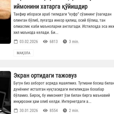
иймонини хатарга қўйишдир
Такфир ибораси араб тилидаги “куфр” сўзининг ўзагидан
олинган бўлиб, луғатда инкор қилиш, осий бўлиш, тан
олмаслик каби маъноларни англатади. Истилоҳда эса ­ик
хил маънода келади. Би...
03.02.2026
6813
3 min.
МАҚОЛА
Экран ортидаги тажовуз
Бугун биз ахборот асрида яшаяпмиз. Тугмани босиш била
дунёнинг исталган нуқтасидаги янгиликдан бохабар
бўламиз. Бироқ, бу имконият ўзи билан бирга маънавий
инқирозни ҳам олиб келди. Интернетдаги а...
30.01.2026
8554
2 min.