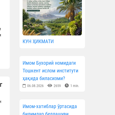
м
м
КУН ҲИКМАТИ
Имом Бухорий номидаги
Тошкент ислом институти
ҳақида биласизми?
г
06.08.2026
2659
1 min.
и
Имом-хатиблар ўртасида
билимлар беллашуви