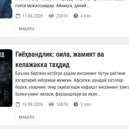
ғояси мужассамдир. Айниқса, диний...
17.06.2026
25816
4 min.
МАҚОЛА
Гиёҳвандлик: оила, жамият ва
келажакка таҳдид
Баъзан биргина нотўғри қадам инсоннинг бутун ҳаётини
ўзгартириб юбориши мумкин. Афсуски, шундай хатолар
борки, уларнинг оғир оқибатлари нафақат инсоннинг ўзига
балки унинг оиласи, фарзандлари ва яқин...
16.06.2026
16878
3 min.
МАҚОЛА