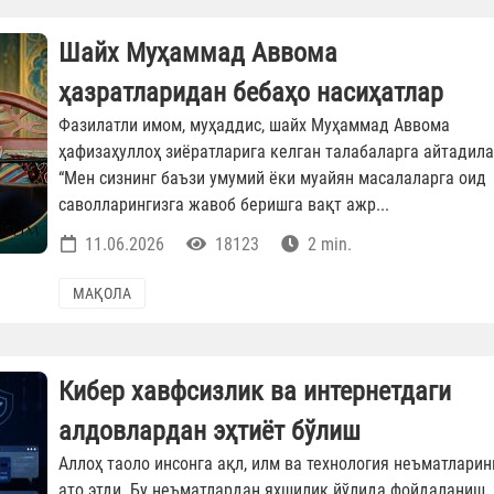
Шайх Муҳаммад Аввома
ҳазратларидан бебаҳо насиҳатлар
Фазилатли имом, муҳаддис, шайх Муҳаммад Аввома
ҳафизаҳуллоҳ зиёратларига келган талабаларга айтадила
“Мен сизнинг баъзи умумий ёки муайян масалаларга оид
саволларингизга жавоб беришга вақт ажр...
11.06.2026
18123
2 min.
МАҚОЛА
Кибер хавфсизлик ва интернетдаги
алдовлардан эҳтиёт бўлиш
Аллоҳ таоло инсонга ақл, илм ва технология неъматларин
ато этди. Бу неъматлардан яхшилик йўлида фойдаланиш