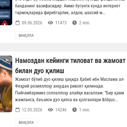
банданинг вазифасидир. Аммо бугунги кунда интернет
тармоқларида фирибгарлик, алдов, шахсий м...
09.06.2026
11473
2 min.
МАҚОЛА
Намоздан кейинги тиловат ва жамоат
билан дуо қилиш
Жамоат бўлиб дуо қилиш ҳақида Ҳабиб ибн Маслама ал-
Феҳрий розияллоҳу анҳудан ривоят қилинади.
Пайғамбаримиз соллаллоҳу алайҳи васаллам: “Бир қавм
жамланса, баъзиси дуо қилса ва қолганлари &ldquo...
12.05.2026
14246
1 min.
МАҚОЛА