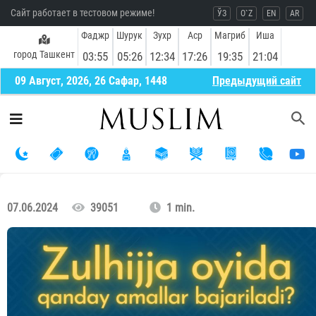
Сайт работает в тестовом режиме!
ЎЗ
O`Z
EN
AR
Фаджр
Шурук
Зухр
Аср
Магриб
Иша
город Ташкент
03:55
05:26
12:34
17:26
19:35
21:04
09 Август, 2026, 26 Сафар, 1448
Предыдущий сайт
07.06.2024
39051
1 min.