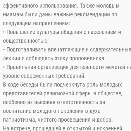
имам-наибов, осуществляющих деятельность в
Ферганской области.
В мероприятии принял участие главный имам-хати
Ферганской области Убайдуллох Абдуллаев,
который провел искреннюю беседу с молодыми
работниками религиозной сферы.
В ходе беседы особое внимание было уделено
создаваемым в нашей стране широким
возможностям для молодежи и вопросам их
эффективного использования. Также молодым
имамам были даны важные рекомендации по
следующим направлениям:
• Повышение культуры общения с населением и
общественностью;
• Подготавливать впечатляющие и содержательны