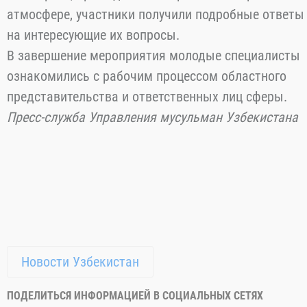
лекции и соблюдать этику проповедника;
• Правильная организация деятельности мечетей н
уровне современных требований.
В ходе беседы была подчеркнута роль молодых
представителей религиозной сферы в обществе,
особенно их высокая ответственность за
воспитание молодого поколения в духе
патриотизма, чистого просвещения и добра.
На встрече, прошедшей в открытой и искренней
атмосфере, участники получили подробные ответы
на интересующие их вопросы.
В завершение мероприятия молодые специалисты
ознакомились с рабочим процессом областного
представительства и ответственных лиц сферы.
Пресс-служба Управления мусульман Узбекистана