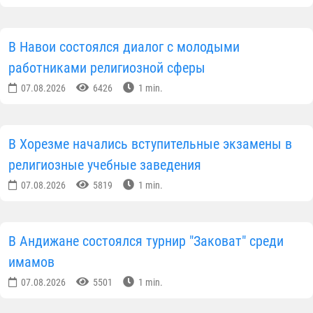
где были проведены следующие благотворительны
мероприятия:
• С привлечением паломников было проведено
обследование проблемных семей в махаллях;
• При поддержке спонсоров оказана материальная
и моральная помощь 120 нуждающимся семьям;
• детям из нуждающихся семей были розданы
школьные формы на новый учебный год;
• Изучена деятельность имамов-хатибов, даны
практические рекомендации по дальнейшему
развитию управления мечетью и просветительской
работы.
По итогам мероприятия была проанализирована
проделанная работа и определены дальнейшие
задачи по оздоровлению религиозно-