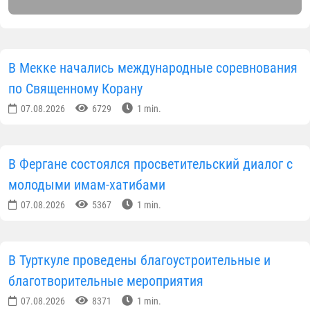
На организационном собрании, состоявшемся в
районной соборной мечети "Мулла Жумабой",
собрались ответственные лица казията, главные
имам-хатибы, хаджи и председатели махаллей.
В связи с объявлением по инициативе главы
государства июля месяцем благоустройства и
милосердия в районе проведена
широкомасштабная работа. В частности, под
руководством имам-хатибов и прихожан мечети
были очищены улицы и окрестности мечети. Также
были проведены работы по благоустройству путем
хашара во дворах граждан с ограниченными
возможностями и инвалидностью.
Члены рабочей группы были закреплены за 10
мечетями и 20 махаллями Турткульского района,