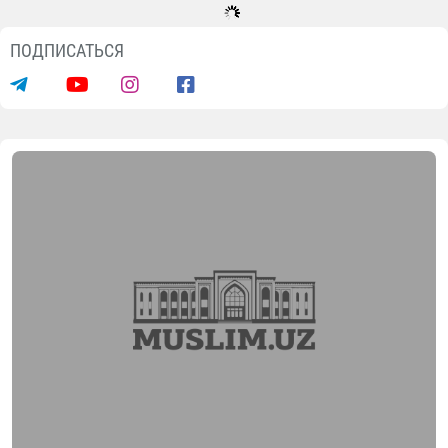
Новости
В Турткуле проведены
благоустроительные и
благотворительные мероприятия
07.08.2026
8401
1 min.
В рамках совместной инициативы Управления
мусульман Узбекистана и Комитета по делам
религий "Проповедники добра и просвещения" в
Турткульском районе состоялось практическое
мероприятие. Процесс возглавлял кази Казията
мусульман Каракалпакстана Бахраматдин Разов.