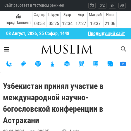
Сайт работает в тестовом режиме!
ЎЗ
O`Z
EN
AR
Фаджр
Шурук
Зухр
Аср
Магриб
Иша
город Ташкент
03:53
05:25
12:34
17:27
19:37
21:06
08 Август, 2026, 25 Сафар, 1448
Предыдущий сайт
Узбекистан принял участие в
международной научно-
богословской конференции в
Астрахани