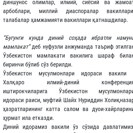
диншунос олимлар, илмий, сиёсий ва жамоа
арбоблари, миллий диаспоралар вакиллари
талабалар ҳамжамияти вакиллари қатнашдилар.
“Бугунги кунда диний соҳада ибратли намун
мамлакат”
деб нуфузли анжуманда таъриф этилга
Ўзбекистон мамлакати вакилига шараф била
биринчи бўлиб сўз берилди.
Ўзбекистон мусулмонлари идораси вакили 
Халқаро илмий-диний конференци
иштирокчиларига Ўзбекистон мусулмонлар
идораси раиси, муфтий Шайх Нуриддин Холиқназа
ҳазратларининг катта салом ва дуои-хайрларин
ҳурмат ила етказди.
Диний идорамиз вакили ўз сўзида давлатимиз