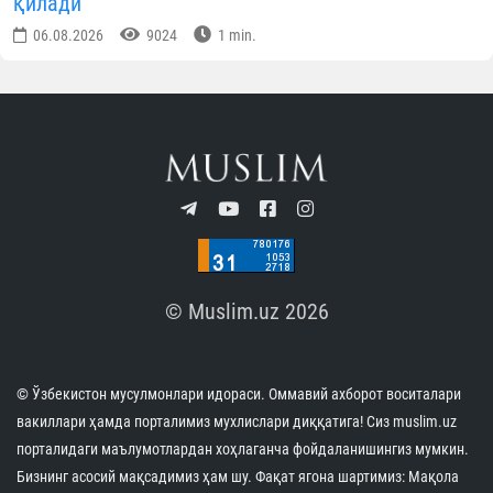
КУН ҲИКМАТИ
Саховатпеша юртдошларимиз масжидлар
коммунал тўловларини қўллаб-қувватламоқда
07.08.2026
7137
1 min.