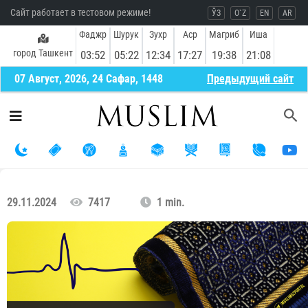
Сайт работает в тестовом режиме!
ЎЗ
O`Z
EN
AR
Фаджр
Шурук
Зухр
Аср
Магриб
Иша
город Ташкент
03:52
05:22
12:34
17:27
19:38
21:08
07 Август, 2026, 24 Сафар, 1448
Предыдущий сайт
29.11.2024
7417
1 min.