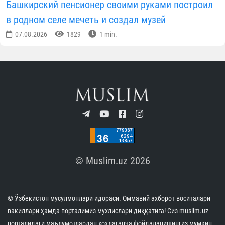
Башкирский пенсионер своими руками построил
в родном селе мечеть и создал музей
07.08.2026
1829
1 min.
© Muslim.uz 2026
© Ўзбекистон мусулмонлари идораси. Оммавий ахборот воситалари
вакиллари ҳамда порталимиз мухлислари диққатига! Сиз muslim.uz
порталидаги маълумотлардан хоҳлаганча фойдаланишингиз мумкин.