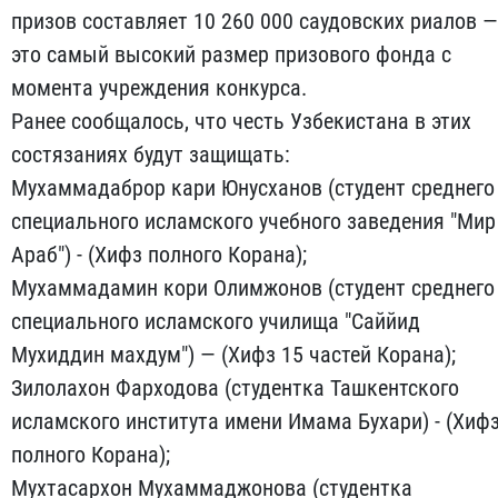
призов составляет 10 260 000 саудовских риалов —
это самый высокий размер призового фонда с
момента учреждения конкурса.
Ранее сообщалось, что честь Узбекистана в этих
состязаниях будут защищать:
Мухаммадаброр кари Юнусханов (студент среднего
специального исламского учебного заведения "Мир
Араб") - (Хифз полного Корана);
Мухаммадамин кори Олимжонов (студент среднего
специального исламского училища "Саййид
Мухиддин махдум") — (Хифз 15 частей Корана);
Зилолахон Фарходова (студентка Ташкентского
исламского института имени Имама Бухари) - (Хиф
полного Корана);
Мухтасархон Мухаммаджонова (студентка