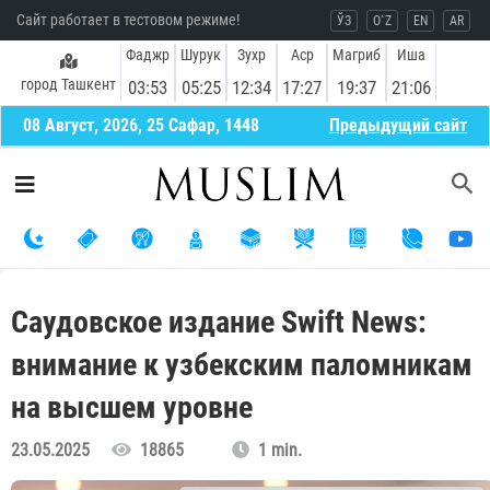
Сайт работает в тестовом режиме!
ЎЗ
O`Z
EN
AR
Фаджр
Шурук
Зухр
Аср
Магриб
Иша
город Ташкент
03:53
05:25
12:34
17:27
19:37
21:06
08 Август, 2026, 25 Сафар, 1448
Предыдущий сайт
Саудовское издание Swift News:
внимание к узбекским паломникам
на высшем уровне
23.05.2025
18865
1 min.