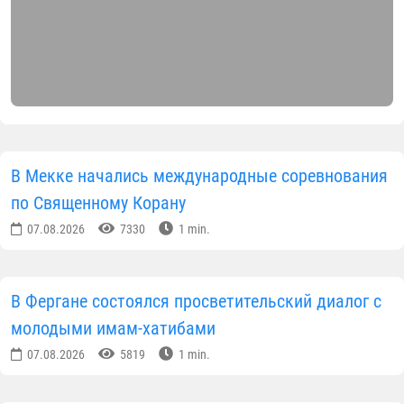
В Мекке начались международные соревнования
по Священному Корану
07.08.2026
7330
1 min.
В Фергане состоялся просветительский диалог с
молодыми имам-хатибами
07.08.2026
5819
1 min.