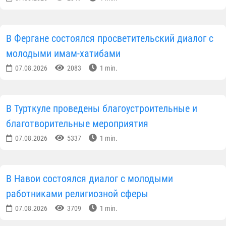
создаваемым в нашей стране широким
возможностям для молодежи и вопросам их
эффективного использования. Также молодым
имамам были даны важные рекомендации по
следующим направлениям:
• Повышение культуры общения с населением и
общественностью;
• Подготавливать впечатляющие и содержательны
лекции и соблюдать этику проповедника;
• Правильная организация деятельности мечетей н
уровне современных требований.
В ходе беседы была подчеркнута роль молодых
представителей религиозной сферы в обществе,
особенно их высокая ответственность за
воспитание молодого поколения в духе