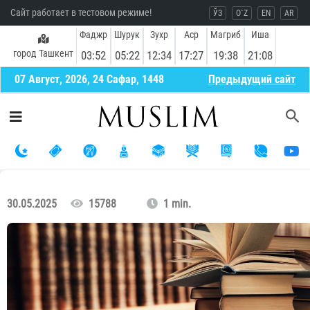
Сайт работает в тестовом режиме!
ЎЗ
O`Z
EN
AR
Фаджр
Шурук
Зухр
Аср
Магриб
Иша
город Ташкент
03:52
05:22
12:34
17:27
19:38
21:08
07 Август, 2026, 24 Сафар, 1448
Предыдущий сайт
30.05.2025
15788
1 min.