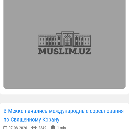
07.08.2026
2099
1 min.
В целях обеспечения реализации стратегии
"Молодежь Нового Узбекистана - 2030" была
организована встреча в рамках проекта "Один ден
с молодежью" с участием молодых имам-хатибов и
имам-наибов, осуществляющих деятельность в
Ферганской области.
В мероприятии принял участие главный имам-хати
Ферганской области Убайдуллох Абдуллаев,
который провел искреннюю беседу с молодыми
работниками религиозной сферы.
В ходе беседы особое внимание было уделено