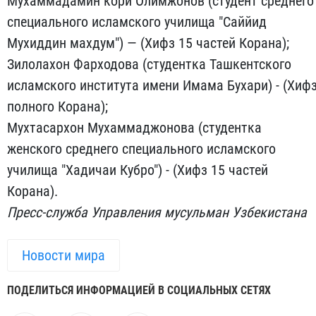
Мухаммадамин кори Олимжонов (студент среднего
специального исламского училища "Саййид
Мухиддин махдум") — (Хифз 15 частей Корана);
Зилолахон Фарходова (студентка Ташкентского
исламского института имени Имама Бухари) - (Хиф
полного Корана);
Мухтасархон Мухаммаджонова (студентка
женского среднего специального исламского
училища "Хадичаи Кубро") - (Хифз 15 частей
Корана).
Пресс-служба Управления мусульман Узбекистана
Новости мира
ПОДЕЛИТЬСЯ ИНФОРМАЦИЕЙ В СОЦИАЛЬНЫХ СЕТЯХ