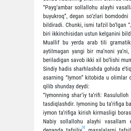
“Payg‘ambar sollallohu alayhi vasal
buyukroq”, degan so‘zlari bomdodni o
bildiradi. Chunki, ismi tafzil bo‘lgan “
biri ikkinchisidan ustun kelganini bild
Muallif bu yerda arab tili gramatika
aytilmagan yangi bir ma’noni ya’ni
beriladigan savob ikki xil bo‘lishi m
Sindiy hadis sharhlashda gohida e’ti
asarning “Iymon” kitobida u olimlar o
qilib shunday deydi:
“Iymonning shar’iy ta’rifi: Rasulullo
tasdiqlashdir. Iymoning bu ta’rifiga bar
iymon ta’rifiga kirish kirmasligi bor
Nabiy sollallohu alayhi vasallam 
[5]
deganda tafsiliy
masalalarni tafsili