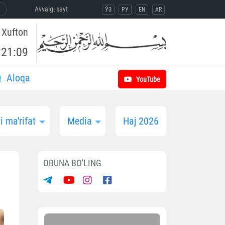
Avvalgi sayt
ЎЗ
РУ
EN
AR
Xufton
21:09
Aloqa
YouTube
 ma'rifat
Media
Haj 2026
OBUNA BO'LING