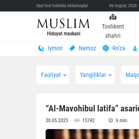
Sayt test holatida ishlamoqda!
06 Avgust, 2026 
Toshkent
Hidoyat maskani
shahri
Iymon
Namoz
Ro'za
Faoliyat
Yangiliklar
Maqo
“Al-Mavohibul latifa” asari
30.05.2025
15742
6 min.