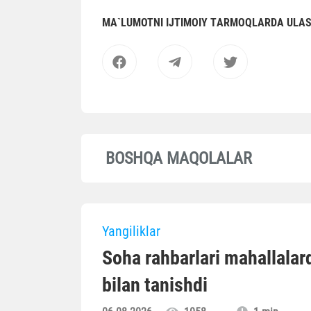
MА`LUMOTNI IJTIMOIY TАRMOQLАRDА ULА
BOSHQA MAQOLALAR
Yangiliklar
Soha rahbarlari mahallalard
bilan tanishdi