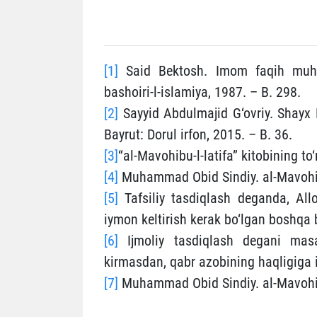
[1]
Said Bektosh. Imom faqih muh
bashoiri-l-islamiya, 1987. – B. 298.
[2]
Sayyid Abdulmajid G‘ovriy. Shayx
Bayrut: Dorul irfon, 2015. – B. 36.
[3]
“al-Mavohibu-l-latifa” kitobining to
[4]
Muhammad Obid Sindiy. al-Mavohibu-
[5]
Tafsiliy tasdiqlash deganda, Allo
iymon keltirish kerak bo‘lgan boshqa 
[6]
Ijmoliy tasdiqlash degani masa
kirmasdan, qabr azobining haqligiga i
[7]
Muhammad Obid Sindiy. al-Mavohibu-