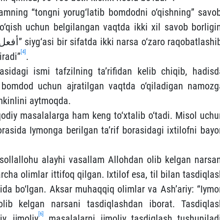
lamning “tongni yorug‘latib bomdodni o‘qishning” savob
‘qish uchun belgilangan vaqtda ikki xil savob borligin
أفعل
” siyg‘asi bir sifatda ikki narsa o‘zaro raqobatlashi
[4]
iradi”
.
sidagi ismi tafzilning ta’rifidan kelib chiqib, hadisd
, bomdod uchun ajratilgan vaqtda o‘qiladigan namozg
umkinlini aytmoqda.
qodiy masalalarga ham keng to‘xtalib o‘tadi. Misol uchu
rasida Iymonga berilgan ta’rif borasidagi ixtilofni bayo
h sollallohu alayhi vasallam Allohdan olib kelgan narsan
cha olimlar ittifoq qilgan. Ixtilof esa, til bilan tasdiqla
asida bo‘lgan. Aksar muhaqqiq olimlar va Ash’ariy: “Iymo
olib kelgan narsani tasdiqlashdan iborat. Tasdiqlas
[6]
y, ijmoliy
masalalarni ijmoliy tasdiqlash tushuniladi