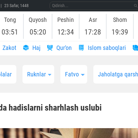
| 23 Safar, 1448
Tong
Quyosh
Peshin
Asr
Shom
03:51
05:20
12:34
17:28
19:39
Zakot
Haj
Qur'on
Islom saboqlari
lalar
Ruknlar
Fatvo
Jaholatga qarshi
da hadislarni sharhlash uslubi