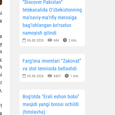
“Discover Pakistan”
telekanalida O‘zbekistonning
i
ma’naviy-ma’rifiy merosiga
a
bag‘ishlangan ko‘rsatuv
namoyish qilindi
a
06.08.2026
684
2 min.
y
m
,
Farg‘ona imomlari “Zakovat”
h
va stol tennisida bellashdi
ni
05.08.2026
8407
1 min.
r
,
Bog‘otda "Erali eshon bobo"
masjidi yangi binosi ochildi
t
(fotolavha)
a