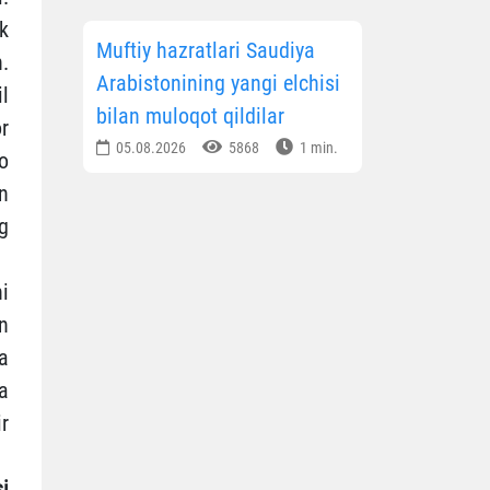
ak
Muftiy hazratlari Saudiya
.
Arabistonining yangi elchisi
il
bilan muloqot qildilar
or
05.08.2026
5868
1 min.
o
n
g
i
n
a
a
r
si