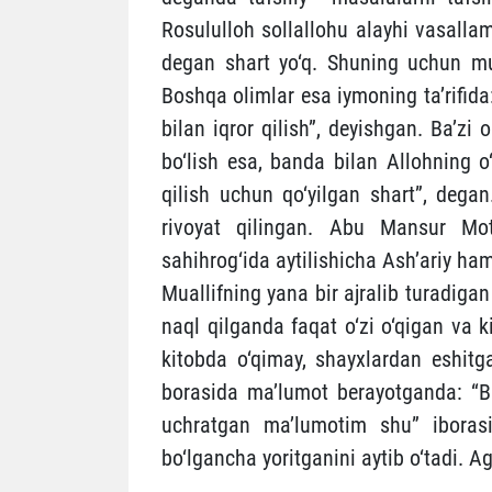
Rosululloh sollallohu alayhi vasallam
degan shart yo‘q. Shuning uchun mu
Boshqa olimlar esa iymoning ta’rifida: 
bilan iqror qilish”, deyishgan. Ba’zi o
bo‘lish esa, banda bilan Allohning o
qilish uchun qo‘yilgan shart”, deg
rivoyat qilingan. Abu Mansur Motu
sahihrog‘ida aytilishicha Ash’ariy ha
Muallifning yana bir ajralib turadiga
naql qilganda faqat o‘zi o‘qigan va 
kitobda o‘qimay, shayxlardan eshit
borasida ma’lumot berayotganda: “
uchratgan ma’lumotim shu” iborasin
bo‘lgancha yoritganini aytib o‘tadi. 