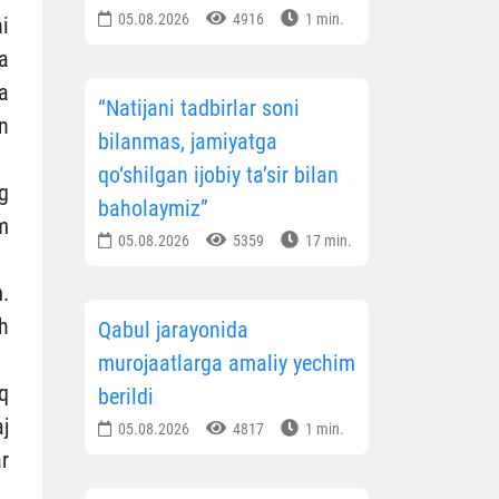
05.08.2026
4916
1 min.
i
a
ga
“Natijani tadbirlar soni
n
bilanmas, jamiyatga
qo‘shilgan ijobiy ta’sir bilan
g
baholaymiz”
m
05.08.2026
5359
17 min.
.
h
Qabul jarayonida
murojaatlarga amaliy yechim
q
berildi
j
05.08.2026
4817
1 min.
r