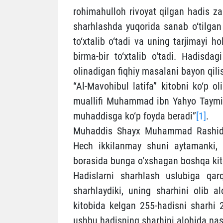
rohimahulloh rivoyat qilgan hadis za
sharhlashda yuqorida sanab o‘tilgan 
to‘xtalib o‘tadi va uning tarjimayi h
birma-bir to‘xtalib o‘tadi. Hadisda
olinadigan fiqhiy masalani bayon qilis
“Al-Mavohibul latifa” kitobni ko‘p o
muallifi Muhammad ibn Yahyo Taymiy
muhaddisga ko‘p foyda beradi”
[1]
.
Muhaddis Shayx Muhammad Rashid No
Hech ikkilanmay shuni aytamanki, 
borasida bunga o‘xshagan boshqa kit
Hadislarni sharhlash uslubiga qar
sharhlaydiki, uning sharhini olib al
kitobida kelgan 255-hadisni sharhi
ushbu hadisning sharhini alohida nashr