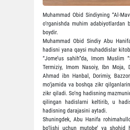
Muhammad Obid Sindiyning “Al-Mavohi
o‘rganishda muhim adabiyotlardan bir
boydir.
Muhammad Obid Sindiy Abu Hanifa r
hadisni yana qaysi muhaddislar kitob
“Jome’us sahih”da, Imom Muslim “
Termiziy, Imom Nasoiy, Ibn Moja, D
Ahmad ibn Hanbal, Dorimiy, Bazzor,
mo‘jamida va boshqa zikr qilganlarini
zikr qiladi. So‘ng hadisning mazmuni
qilingan hadislarni keltirib, u hadi
hadisning darajasini aytadi.
Shuningdek, Abu Hanifa rohimahull
bo‘lishi uchun mutobe’ va shohid h