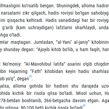
ifmasligini ko‘rsatib bergan. Shuningdek, alloma hadisn
narsalarni zikr qilgach, hadis roviysi bo‘lgan sahobiyg
olini qisqacha keltiradi. Hadis sanadidagi har bir roviy
gi g‘arib (kam uchraydigan) lafzlarni sharhlaydi, unda
hga o‘tadi.
limlar maqtagan. Jumladan, “al-Yani’ al-janiy” kitobinin
 shunday degan: “Ajoyib kitob bo‘lib, u ham faqih, ha
‘moniy: “Al-Mavohibul latifa” asarini o‘qib chiqdim
Ibn Hajarning “Fath” kitobidan keyin hadis sharhlas
[2]
ob yo‘q”, degan
.
qalsa, alloma gohida bir hadisni shu darajada uzo
ohida kichik bir risola qilsa bo‘ladi. Misol uchun, Ha
 278-betdan boshlanib, 366-betgacha davom etgan. Aga
[3]
 qilinsa, 90-100 betli kichik risola bo‘ladi
.