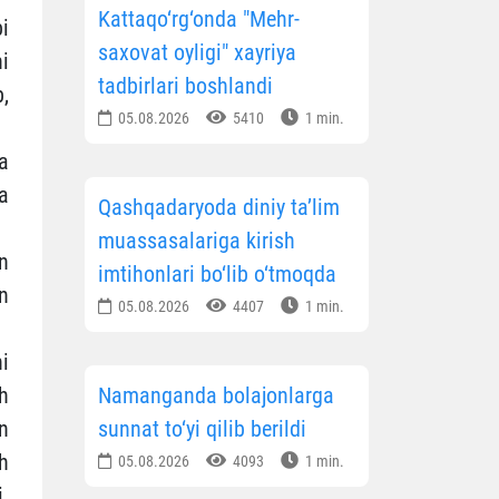
Kattaqo‘rg‘onda "Mehr-
i
saxovat oyligi" xayriya
i
tadbirlari boshlandi
b,
05.08.2026
5410
1 min.
a
a
Qashqadaryoda diniy ta’lim
muassasalariga kirish
n
imtihonlari bo‘lib o‘tmoqda
n
05.08.2026
4407
1 min.
i
sh
Namanganda bolajonlarga
n
sunnat to‘yi qilib berildi
h
05.08.2026
4093
1 min.
.