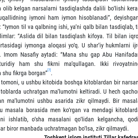
 olib kelgan narsalarni tasdiqlashda dalili bo‘lishi ker
qallidning iymoni ham iymon hisoblanadi”, deyishgan
“Iymon til va qalbning ishi, ya’ni qalb bilan tasdiqlab, t
limlar: “Aslida dil bilan tasdiqlash kifoya. Til bilan iqr
‘rtasidagi iymonga aloqasi yo‘q. U shar’iy hukmlarni ijr
an. Imom Nasafiy aytadi: “Mana shu gap Abu Hanifada
ridiy ham shu fikrni ma’qullagan. Ikki rivoyatnin
[7]
m shu fikrga borgan”
.
n tomoni, u ushbu kitobida boshqa kitoblardan bir narsan
kitoblarda uchratgan ma’lumotni keltiradi. U hech qacho
gan ma’lumotni ushbu asarida zikr qilmaydi. Bir masal
Bu masala borasida men ko‘rgan va mendagi kitoblard
i ishlatib, o‘sha masalani qo‘lidan kelgancha, qodi
Agar biror manbada uchratmagan bo‘lsa, zikr qilmaydi.
Toshkent islom instituti Tillar kafedra