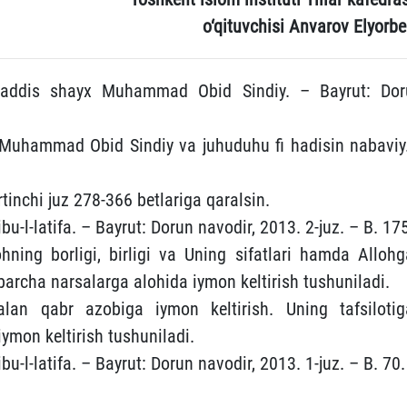
o‘qituvchisi Anvarov Elyorbe
addis shayx Muhammad Obid Sindiy. – Bayrut: Dor
 Muhammad Obid Sindiy va juhuduhu fi hadisin nabaviy.
‘rtinchi juz 278-366 betlariga qaralsin.
l-latifa. – Bayrut: Dorun navodir, 2013. 2-juz. – B. 175
hning borligi, birligi va Uning sifatlari hamda Allohg
barcha narsalarga alohida iymon keltirish tushuniladi.
lan qabr azobiga iymon keltirish. Uning tafsilotig
ymon keltirish tushuniladi.
l-latifa. – Bayrut: Dorun navodir, 2013. 1-juz. – B. 70.