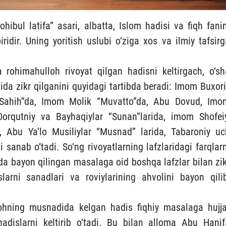
bul latifa” asari, albatta, Islom hadisi va fiqh fanin
idir. Uning yoritish uslubi o‘ziga xos va ilmiy tafsirg
ohimahulloh rivoyat qilgan hadisni keltirgach, o‘sh
ida zikr qilganini quyidagi tartibda beradi: Imom Buxori
Sahih”da, Imom Molik “Muvatto”da, Abu Dovud, Imo
orqutniy va Bayhaqiylar “Sunan”larida, imom Shofeiy
 Abu Ya’lo Musiliylar “Musnad” larida, Tabaroniy uc
 sanab o‘tadi. So‘ng rivoyatlarning lafzlaridagi farqlar
da bayon qilingan masalaga oid boshqa lafzlar bilan zik
slarni sanadlari va roviylarining ahvolini bayon qilib
ohning musnadida kelgan hadis fiqhiy masalaga hujja
adislarni keltirib o‘tadi. Bu bilan alloma Abu Hanif