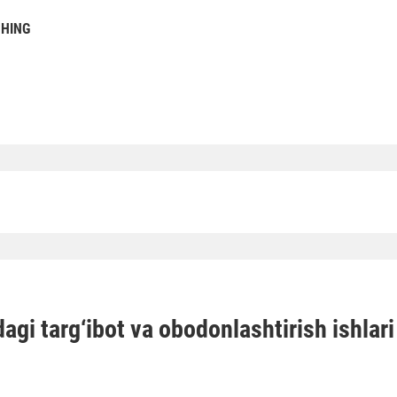
SHING
agi targ‘ibot va obodonlashtirish ishlari