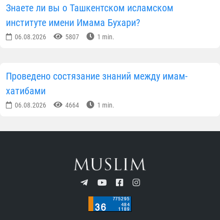
Знаете ли вы о Ташкентском исламском
институте имени Имама Бухари?
06.08.2026
5807
1 min.
Проведено состязание знаний между имам-
хатибами
06.08.2026
4664
1 min.