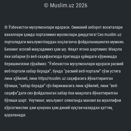
© Muslim.uz 2026
© Ўзбекистон мусулмонлари идораси. Оммавий ахборот воситалари
вакиллари ҳамда порталимиз мухлислари диққатига! Сиз muslim.uz
порталидаги маълумотлардан хоҳлаганча фойдаланишингиз мумкин.
Бизнинг асосий мақсадимиз ҳам шу. Фақат ягона шартимиз: Мақола
ёки хабарни ўз веб-саҳифангизда ёритишда қуйидаги кўринишда
беришингизни сўраймиз: “Ўзбекистон мусулмонлари идораси расмий
веб-портали хабар беради”, бунда “расмий веб-портали” сўзи устига
линк қўйилиб, линк https//muslim.uz саҳифасига йўналтирилган
бўлиши, “хабар беради” сўз бирикмасига линк қўйилиб, линк “веб-
саҳифа”даги сиз фойдаланган хабар ёки мақолага йўналтирилган
бўлиши шарт. Унутманг, маълумот олинганда манзил ва муаллифни
кўрсатмаслик ҳам қонунан ҳам диний нуқтаи-назардан қаттиқ
қораланади.