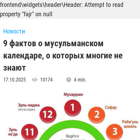
frontend\widgets\header\Header: Attempt to read
property "fajr" on null
Новости
9 фактов о мусульманском
календаре, о которых многие не
знают
17.10.2025
10174
4 min.