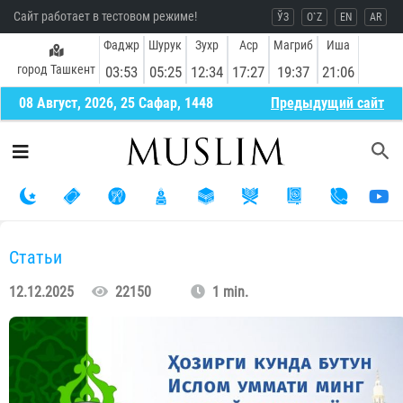
Сайт работает в тестовом режиме!
ЎЗ
O`Z
EN
AR
Фаджр
Шурук
Зухр
Аср
Магриб
Иша
город Ташкент
03:53
05:25
12:34
17:27
19:37
21:06
08 Август, 2026, 25 Сафар, 1448
Предыдущий сайт
Статьи
12.12.2025
22150
1 min.