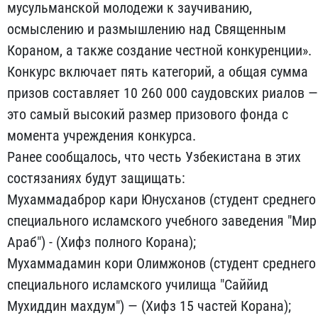
мусульманской молодежи к заучиванию,
осмыслению и размышлению над Священным
Кораном, а также создание честной конкуренции».
Конкурс включает пять категорий, а общая сумма
призов составляет 10 260 000 саудовских риалов —
это самый высокий размер призового фонда с
момента учреждения конкурса.
Ранее сообщалось, что честь Узбекистана в этих
состязаниях будут защищать:
Мухаммадаброр кари Юнусханов (студент среднего
специального исламского учебного заведения "Мир
Араб") - (Хифз полного Корана);
Мухаммадамин кори Олимжонов (студент среднего
специального исламского училища "Саййид
Мухиддин махдум") — (Хифз 15 частей Корана);