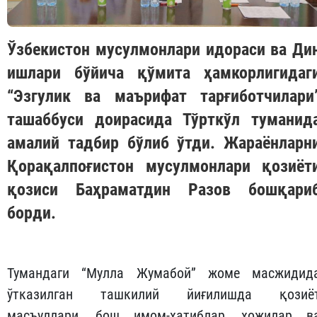
Ўзбекистон мусулмонлари идораси ва Ди
ишлари бўйича қўмита ҳамкорлигидаг
“Эзгулик ва маърифат тарғиботчилари
ташаббуси доирасида Тўрткўл туманид
амалий тадбир бўлиб ўтди. Жараёнларн
Қорақалпоғистон мусулмонлари қозиёт
қозиси Баҳраматдин Разов бошқари
борди.
Тумандаги “Мулла Жумабой” жоме масжидид
ўтказилган ташкилий йиғилишда қозиё
масъуллари, бош имом-хатиблар, ҳожилар в