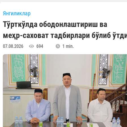
Янгиликлар
Тўрткўлда ободонлаштириш ва
меҳр-саховат тадбирлари бўлиб ўтд
07.08.2026
694
1 min.