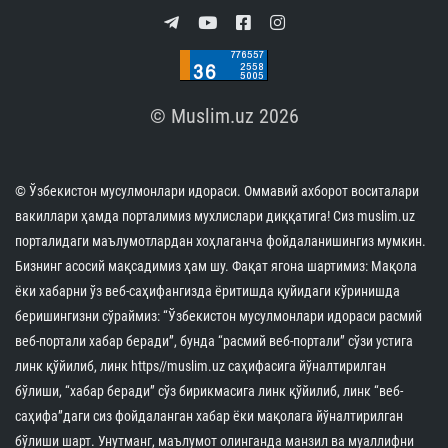
© Muslim.uz 2026
© Ўзбекистон мусулмонлари идораси. Оммавий ахборот воситалари
вакиллари ҳамда порталимиз мухлислари диққатига! Сиз muslim.uz
порталидаги маълумотлардан хоҳлаганча фойдаланишингиз мумкин.
Бизнинг асосий мақсадимиз ҳам шу. Фақат ягона шартимиз: Мақола
ёки хабарни ўз веб-саҳифангизда ёритишда қуйидаги кўринишда
беришингизни сўраймиз: “Ўзбекистон мусулмонлари идораси расмий
веб-портали хабар беради”, бунда “расмий веб-портали” сўзи устига
линк қўйилиб, линк https//muslim.uz саҳифасига йўналтирилган
бўлиши, “хабар беради” сўз бирикмасига линк қўйилиб, линк “веб-
саҳифа”даги сиз фойдаланган хабар ёки мақолага йўналтирилган
бўлиши шарт. Унутманг, маълумот олинганда манзил ва муаллифни