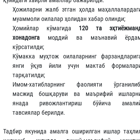
қуйидаги хайрли амаллар бажарилди:
Ҳожиларни жалб этган ҳолда маҳаллалардаг
муаммоли оилалар ҳолидан хабар олинди;
Ҳомийлар кўмагида
120 та эҳтиёжман
хонадонга
моддий ва маънавий ёрда
кўрсатилди;
Кўмакка муҳтож оилаларнинг фарзандлариг
янги ўқув йили учун мактаб формалар
тарқатилди;
Имом-хатибларнинг фаолияти ўрганилиб
масжид бошқаруви ва маърифий ишларн
янада ривожлантириш бўйича амали
тавсиялар берилди.
Тадбир якунида амалга оширилган ишлар таҳли