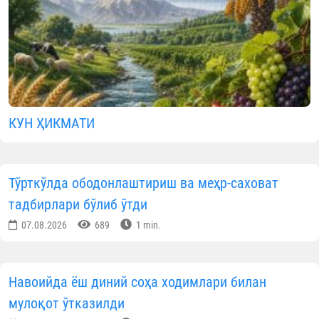
КУН ҲИКМАТИ
Тўрткўлда ободонлаштириш ва меҳр-саховат
тадбирлари бўлиб ўтди
07.08.2026
689
1 min.
Навоийда ёш диний соҳа ходимлари билан
мулоқот ўтказилди