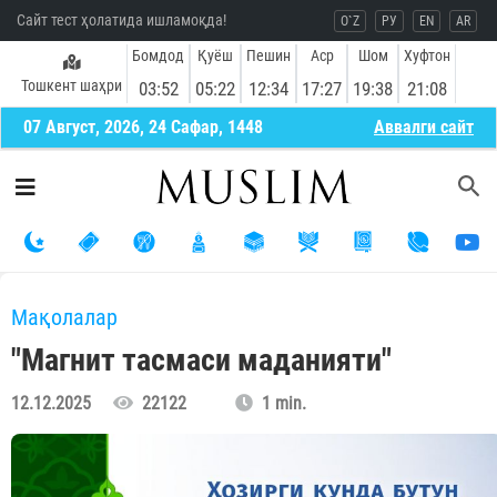
Сайт тест ҳолатида ишламоқда!
O`Z
РУ
EN
AR
Бомдод
Қуёш
Пешин
Аср
Шом
Хуфтон
Тошкент шаҳри
03:52
05:22
12:34
17:27
19:38
21:08
07 Август, 2026, 24 Сафар, 1448
Aввалги сайт
Мақолалар
"Магнит тасмаси маданияти"
12.12.2025
22122
1 min.