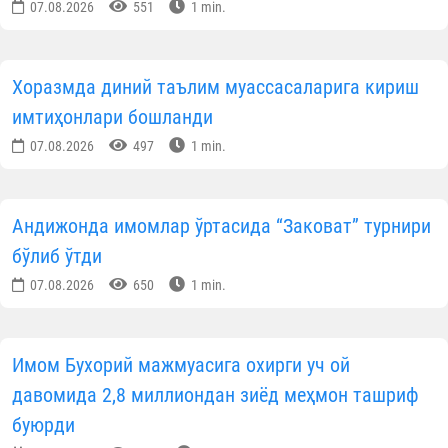
07.08.2026
551
1 min.
Хоразмда диний таълим муассасаларига кириш
имтиҳонлари бошланди
07.08.2026
497
1 min.
Андижонда имомлар ўртасида “Заковат” турнири
бўлиб ўтди
07.08.2026
650
1 min.
Имом Бухорий мажмуасига охирги уч ой
давомида 2,8 миллиондан зиёд меҳмон ташриф
буюрди