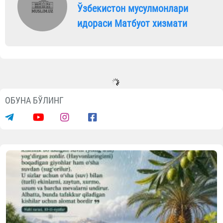
Ўзбекистон мусулмонлари
идораси Матбуот хизмати
ОБУНА БЎЛИНГ