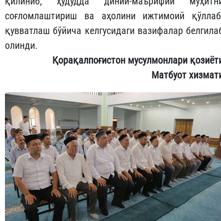
қилиниб, ҳудудда диний-маърифий муҳитн
соғломлаштириш ва аҳолини ижтимоий қўллаб
қувватлаш бўйича келгусидаги вазифалар белгила
олинди.
Қорақалпоғистон мусулмонлари қозиёт
Матбуот хизмат