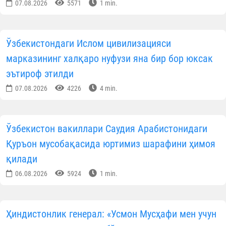
07.08.2026
5571
1 min.
Ўзбекистондаги Ислом цивилизацияси
марказининг халқаро нуфузи яна бир бор юксак
эътироф этилди
07.08.2026
4226
4 min.
Ўзбекистон вакиллари Саудия Арабистонидаги
Қуръон мусобақасида юртимиз шарафини ҳимоя
қилади
06.08.2026
5924
1 min.
Ҳиндистонлик генерал: «Усмон Мусҳафи мен учун