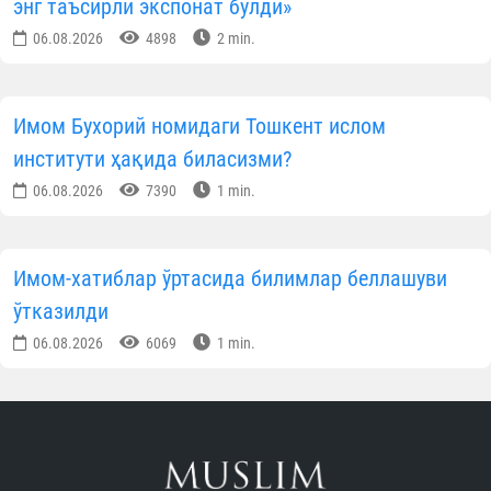
энг таъсирли экспонат бўлди»
06.08.2026
4898
2 min.
Имом Бухорий номидаги Тошкент ислом
институти ҳақида биласизми?
06.08.2026
7390
1 min.
Имом-хатиблар ўртасида билимлар беллашуви
ўтказилди
06.08.2026
6069
1 min.