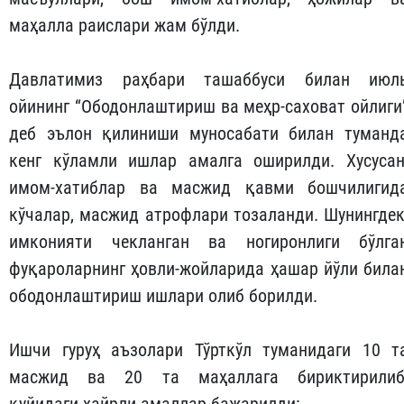
маҳалла раислари жам бўлди.
Давлатимиз раҳбари ташаббуси билан июл
ойининг “Ободонлаштириш ва меҳр-саховат ойлиги
деб эълон қилиниши муносабати билан туманд
кенг кўламли ишлар амалга оширилди. Хусусан
имом-хатиблар ва масжид қавми бошчилигид
кўчалар, масжид атрофлари тозаланди. Шунингдек
имконияти чекланган ва ногиронлиги бўлга
фуқароларнинг ҳовли-жойларида ҳашар йўли била
ободонлаштириш ишлари олиб борилди.
Ишчи гуруҳ аъзолари Тўрткўл туманидаги 10 т
масжид ва 20 та маҳаллага бириктирилиб