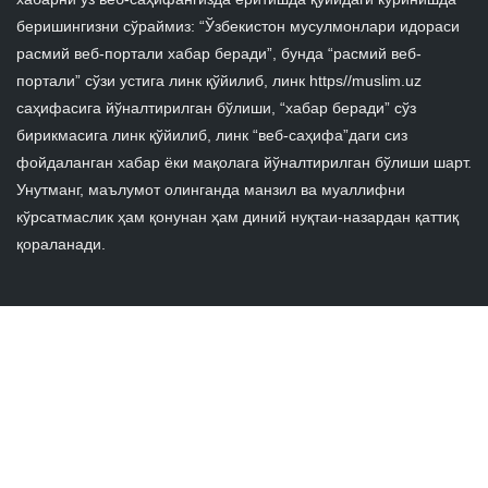
беришингизни сўраймиз: “Ўзбекистон мусулмонлари идораси
расмий веб-портали хабар беради”, бунда “расмий веб-
портали” сўзи устига линк қўйилиб, линк https//muslim.uz
саҳифасига йўналтирилган бўлиши, “хабар беради” сўз
бирикмасига линк қўйилиб, линк “веб-саҳифа”даги сиз
фойдаланган хабар ёки мақолага йўналтирилган бўлиши шарт.
Унутманг, маълумот олинганда манзил ва муаллифни
кўрсатмаслик ҳам қонунан ҳам диний нуқтаи-назардан қаттиқ
қораланади.