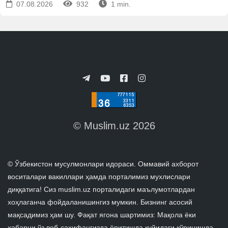
07.08.2026
932
1 min.
© Muslim.uz 2026
© Ўзбекистон мусулмонлари идораси. Оммавий ахборот
воситалари вакиллари ҳамда порталимиз мухлислари
диққатига! Сиз muslim.uz порталидаги маълумотлардан
хоҳлаганча фойдаланишингиз мумкин. Бизнинг асосий
мақсадимиз ҳам шу. Фақат ягона шартимиз: Мақола ёки
хабарни ўз веб-саҳифангизда ёритишда қуйидаги кўринишда