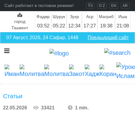
Сайт работает в тестовом режиме!
ЎЗ
O`Z
EN
AR
Фаджр
Шурук
Зухр
Аср
Магриб
Иша
город
03:52
05:22
12:34
17:27
19:38
21:08
Ташкент
07 Август, 2026, 24 Сафар, 1448
Предыдущий сайт
Статьи
22.05.2026
33421
1 min.