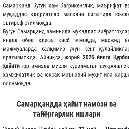
Самарқанд бугун ҳам бағрикенглик, маърифат в
муқаддас қадриятлар маскани сифатида юкса
эътироф этилмоқда.
Бугун Самарқанд заминида муқаддас зиёратгоҳла
янада обод қиёфа касб этмоқда, масжид в
мажмуаларда халқимиз учун кенг қулайликла
яратилмоқда. Айниқса, жорий
2026 йилги Қурбо
ҳайити
юртимизда мисли кўрилмаган шукроналик
ҳамжиҳатлик ва юксак маънавий муҳит ила қарш
олинмоқда.
Самарқандда ҳайит намози ва
тайёргарлик ишлари