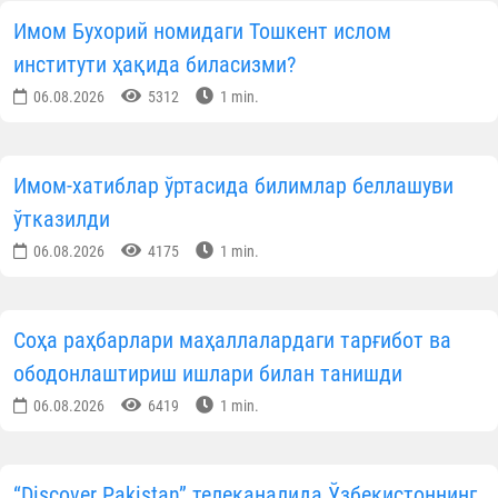
Имом Бухорий номидаги Тошкент ислом
институти ҳақида биласизми?
06.08.2026
5312
1 min.
Имом-хатиблар ўртасида билимлар беллашуви
ўтказилди
06.08.2026
4175
1 min.
Соҳа раҳбарлари маҳаллалардаги тарғибот ва
ободонлаштириш ишлари билан танишди
06.08.2026
6419
1 min.
“Discover Pakistan” телеканалида Ўзбекистоннинг