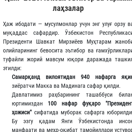
лаҳзалар
Ҳаж ибодати — мусулмонлар учун энг улуғ орзу в
муқаддас сафардир. Ўзбекистон Республикас
Президенти Шавкат Мирзиёев Муҳтарам жаноб
олийларининг бевосита эътибор ва ғамхўрликлар
туфайли жорий мавсум юқори даражада ташки
этилди:
Самарқанд вилоятидан 940 нафарга яқи
зиёратчи Макка ва Мадинага сафар қилди.
Давлатимиз раҳбарининг ташаббуси била
юртимиздан
100 нафар фуқаро "Президен
ҳожиси"
сифатида муборак сафарга юборилди
Бу эзгу қадам Янги Ўзбекистонда инсо
манфаати ва меҳр-оқибат тамойиллари устуво