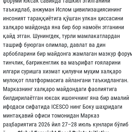
форуми юксак савияда ташкил этилганини
таъкидлаб, анжуман Ислом цивилизациясининг
инсоният тараққиётига қўшган улкан ҳиссасини
халқаро майдонда яна бир бор намоён этганини
қайд этган. Шунингдек, турли мамлакатлардан
ташриф буюрган олимлар, давлат ва дин
арбобларини бир майдонга жамлаган мазкур фору
тинчлик, бағрикенглик ва маърифат ғояларини
илгари суришга хизмат қилувчи муҳим халқаро
мулоқот платформасига айлангани таъкидланган.
Марказнинг халқаро майдондаги фаолиятига
билдирилаётган юксак ишончнинг яна бир амалий
ифодаси сифатида ICESCO нинг Боку шаҳридаги
минтақавий офиси томонидан Марказ
раҳбариятига 2026 йил 27–28 июль кунлари бўлиб