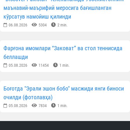
маънавий-маърифий меросига бағишланган
кўрсатув намойиш қилинди
06.08.2026
5304
2 min.
Фарғона имомлари “Заковат” ва стол теннисида
беллашди
05.08.2026
11454
1 min.
Боғотда "Эрали эшон бобо" масжиди янги биноси
очилди (фотолавҳа)
05.08.2026
7834
1 min.