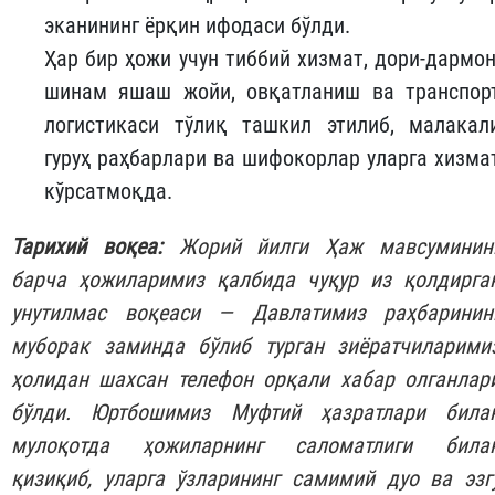
эканининг ёрқин ифодаси бўлди.
Ҳар бир ҳожи учун тиббий хизмат, дори-дармон
шинам яшаш жойи, овқатланиш ва транспор
логистикаси тўлиқ ташкил этилиб, малакал
гуруҳ раҳбарлари ва шифокорлар уларга хизма
кўрсатмоқда.
Тарихий воқеа:
Жорий йилги Ҳаж мавсуминин
барча ҳожиларимиз қалбида чуқур из қолдирга
унутилмас воқеаси — Давлатимиз раҳбаринин
муборак заминда бўлиб турган зиёратчиларими
ҳолидан шахсан телефон орқали хабар олганлар
бўлди. Юртбошимиз Муфтий ҳазратлари била
мулоқотда ҳожиларнинг саломатлиги била
қизиқиб, уларга ўзларининг самимий дуо ва эзг