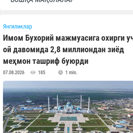
Янгиликлар
Имом Бухорий мажмуасига охирги у
ой давомида 2,8 миллиондан зиёд
меҳмон ташриф буюрди
07.08.2026
185
1 min.