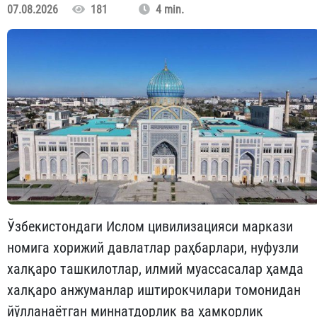
07.08.2026
181
4 min.
Ўзбекистондаги Ислом цивилизацияси маркази
номига хорижий давлатлар раҳбарлари, нуфузли
халқаро ташкилотлар, илмий муассасалар ҳамда
халқаро анжуманлар иштирокчилари томонидан
йўлланаётган миннатдорлик ва ҳамкорлик