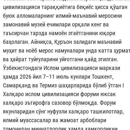
цивилизацияси тараққиётига беқиёс ҳисса қўшган
буюк алломаларнинг илмий-маънавий меросини
замонавий музей ечимлари орқали кенг ва
таъсирчан тарзда намоён этаётганини юқори
баҳолаган. Айниқса, Қуръон залидаги маънавий
муҳит ва ноёб мерос намуналари унда катта ҳурма
ва ҳайрат туйғуларини уйғотгани қайд этилган.
Ўзбекистондаги Ислом цивилизацияси маркази
ҳамда 2026 йил 7–11 июль кунлари Тошкент,
Самарқанд ва Термиз шаҳарларида бўлиб ўтган I
Халқаро ислом цивилизацияси форуми юксак
халқаро эътирофга сазовор бўлмоқда. Форум
якунларидан сўнг нуфузли халқаро ташкилотлар,
илмий муассасалар ва жамоат арбоблари
томонидан миннатдорлик ҳамда ҳамкорликни