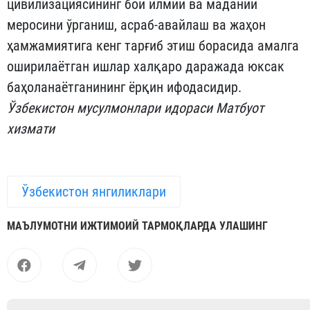
цивилизациясининг бой илмий ва маданий
меросини ўрганиш, асраб-авайлаш ва жаҳон
ҳамжамиятига кенг тарғиб этиш борасида амалга
оширилаётган ишлар халқаро даражада юксак
баҳоланаётганининг ёрқин ифодасидир.
Ўзбекистон мусулмонлари идораси Матбуот
хизмати
Ўзбекистон янгиликлари
МАЪЛУМОТНИ ИЖТИМОИЙ ТАРМОҚЛАРДА УЛАШИНГ