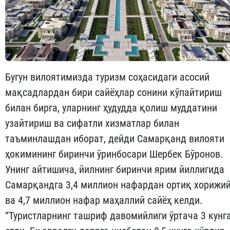
Бугун вилоятимизда туризм соҳасидаги асосий
мақсадлардан бири сайёҳлар сонини кўпайтириш
билан бирга, уларнинг ҳудудда қолиш муддатини
узайтириш ва сифатли хизматлар билан
таъминлашдан иборат, дейди Самарқанд вилояти
ҳокимининг биринчи ўринбосари Шербек Бўронов
.
Унинг айтишича, йилнинг биринчи ярим йиллигида
Самарқандга 3,4 миллион нафардан ортиқ хорижи
ва 4,7 миллион нафар маҳаллий сайёҳ келди.
“Туристларнинг ташриф давомийлиги ўртача 3 кунг