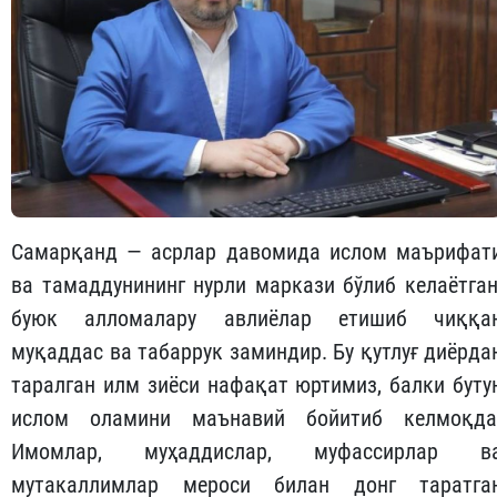
Самарқанд — асрлар давомида ислом маърифат
ва тамаддунининг нурли маркази бўлиб келаётган
буюк алломалару авлиёлар етишиб чиққа
муқаддас ва табаррук заминдир. Бу қутлуғ диёрда
таралган илм зиёси нафақат юртимиз, балки буту
ислом оламини маънавий бойитиб келмоқда
Имомлар, муҳаддислар, муфассирлар в
мутакаллимлар мероси билан донг таратга