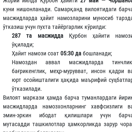
Жорий йилда Қурбон ҳайити
27 май — Чоршанб
куни нишонланади. Самарқанд вилоятидаги барч
масжидларда ҳайит намозларини муносиб тарзд
ўтказиш учун пухта тайёргарлик кўрилди:
287 та масжидда
Қурбон ҳайити намоз
ўқилади;
Ҳайит намози соат
05:30 да
бошланади;
Намоздан аввал масжидларда тинчлик
бағрикенглик, меҳр-мурувват, инсон қадри в
юрт осойишталиги ҳақида маърифий суҳбатла
ўтказилади.
Вилоят маркази ҳамда барча туманлардаги йири
масжидларда намозхонларнинг хавфсизлиги в
эмин-эркин ибодат қилишлари учун барч
мутасадди ташкилотлар ҳамкорликда зарур чора