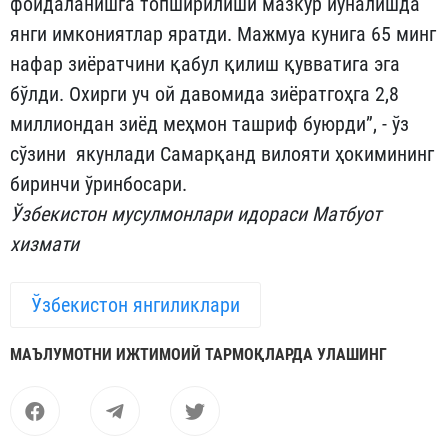
фойдаланишга топширилиши мазкур йўналишда
янги имкониятлар яратди. Мажмуа кунига 65 минг
нафар зиёратчини қабул қилиш қувватига эга
бўлди. Охирги уч ой давомида зиёратгоҳга 2,8
миллиондан зиёд меҳмон ташриф буюрди”, - ўз
сўзини якунлади Самарқанд вилояти ҳокимининг
биринчи ўринбосари.
Ўзбекистон мусулмонлари идораси Матбуот
хизмати
Ўзбекистон янгиликлари
МАЪЛУМОТНИ ИЖТИМОИЙ ТАРМОҚЛАРДА УЛАШИНГ