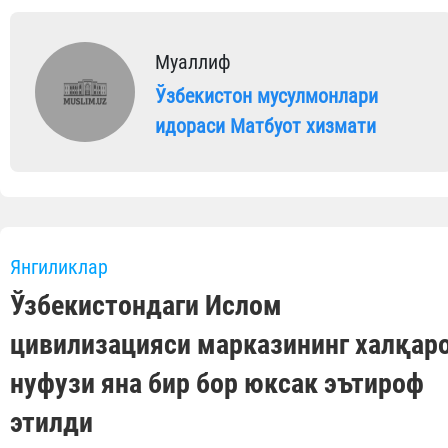
Муаллиф
Ўзбекистон мусулмонлари
идораси Матбуот хизмати
Янгиликлар
Ўзбекистондаги Ислом
цивилизацияси марказининг халқар
нуфузи яна бир бор юксак эътироф
этилди