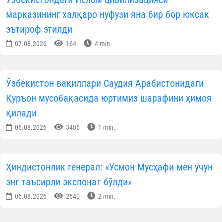
марказининг халқаро нуфузи яна бир бор юксак
эътироф этилди
07.08.2026
164
4 min.
Ўзбекистон вакиллари Саудия Арабистонидаги
Қуръон мусобақасида юртимиз шарафини ҳимоя
қилади
06.08.2026
3486
1 min.
Ҳиндистонлик генерал: «Усмон Мусҳафи мен учун
энг таъсирли экспонат бўлди»
06.08.2026
2640
2 min.