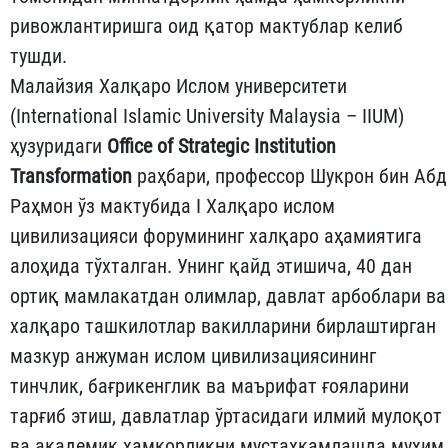
ривожлантиришга оид қатор мактублар келиб
тушди.
Малайзия Халқаро Ислом университети
(International Islamic University Malaysia – IIUM)
ҳузуридаги
Office of Strategic Institution
Transformation
раҳбари, профессор Шукрон бин Абд
Раҳмон ўз мактубида I Халқаро ислом
цивилизацияси форумининг халқаро аҳамиятига
алоҳида тўхталган. Унинг қайд этишича, 40 дан
ортиқ мамлакатдан олимлар, давлат арбоблари ва
халқаро ташкилотлар вакилларини бирлаштирган
мазкур анжуман ислом цивилизациясининг
тинчлик, бағрикенглик ва маърифат ғояларини
тарғиб этиш, давлатлар ўртасидаги илмий мулоқот
ва академик ҳамкорликни мустаҳкамлашда муҳим