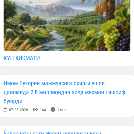
КУН ҲИКМАТИ
Имом Бухорий мажмуасига охирги уч ой
давомида 2,8 миллиондан зиёд меҳмон ташриф
буюрди
07.08.2026
164
1 min.
Ўзбекистондаги Ислом цивилизацияси