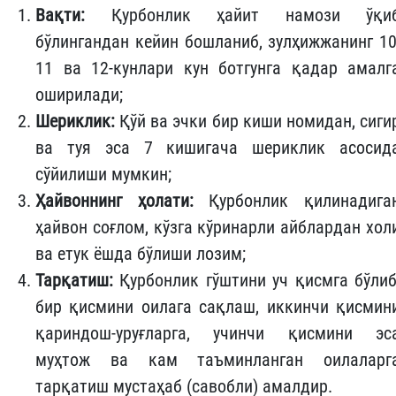
Вақти:
Қурбонлик ҳайит намози ўқи
бўлингандан кейин бошланиб, зулҳижжанинг 10
11 ва 12-кунлари кун ботгунга қадар амалг
оширилади;
Шериклик:
Қўй ва эчки бир киши номидан, сиги
ва туя эса 7 кишигача шериклик асосид
сўйилиши мумкин;
Ҳайвоннинг ҳолати:
Қурбонлик қилинадига
ҳайвон соғлом, кўзга кўринарли айблардан хол
ва етук ёшда бўлиши лозим;
Тарқатиш:
Қурбонлик гўштини уч қисмга бўлиб
бир қисмини оилага сақлаш, иккинчи қисмин
қариндош-уруғларга, учинчи қисмини эс
муҳтож ва кам таъминланган оилаларг
тарқатиш мустаҳаб (савобли) амалдир.