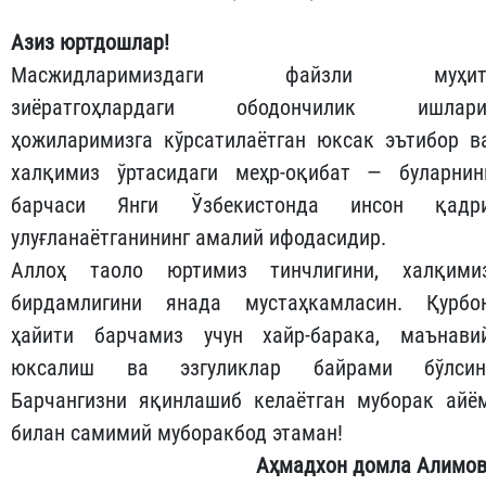
Азиз юртдошлар!
Масжидларимиздаги файзли муҳит
зиёратгоҳлардаги ободончилик ишлари
ҳожиларимизга кўрсатилаётган юксак эътибор в
халқимиз ўртасидаги меҳр-оқибат — буларнин
барчаси Янги Ўзбекистонда инсон қадр
улуғланаётганининг амалий ифодасидир.
Аллоҳ таоло юртимиз тинчлигини, халқими
бирдамлигини янада мустаҳкамласин. Қурбо
ҳайити барчамиз учун хайр-барака, маънави
юксалиш ва эзгуликлар байрами бўлсин
Барчангизни яқинлашиб келаётган муборак айё
билан самимий муборакбод этаман!
Аҳмадхон домла Алимов