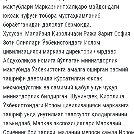
мактублари Марказнинг халқаро майдондаги
юксак нуфузи тобора мустаҳкамланиб
бораётганидан далолат бермоқда.
Хусусан, Малайзия Қироличаси Ража Зарит София
Зоти Олиялари Ўзбекистондаги Ислом
цивилизацияси маркази директори Фирдавс
Абдухолиқов номига йўллаган миннатдорлик
мактубида Ўзбекистонга амалга оширган расмий
ташрифи давомида кўрсатилган юксак
меҳмондўстлик ва самимий қабул учун чуқур
миннатдорлик билдирган. Шунингдек, Қиролича
Ўзбекистондаги Ислом цивилизацияси марказига
ташриф унда унутилмас таассурот қолдирганини
таъкидлаб, Марказ экспозициялари Марказий
Осиёнинг бой тарихи, маданий мероси ҳамда Исло