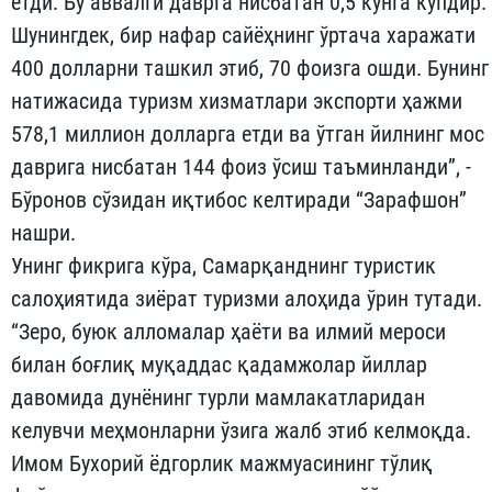
етди. Бу аввалги даврга нисбатан 0,5 кунга кўпдир.
Шунингдек, бир нафар сайёҳнинг ўртача харажати
400 долларни ташкил этиб, 70 фоизга ошди. Бунинг
натижасида туризм хизматлари экспорти ҳажми
578,1 миллион долларга етди ва ўтган йилнинг мос
даврига нисбатан 144 фоиз ўсиш таъминланди”, -
Бўронов сўзидан иқтибос келтиради “Зарафшон”
нашри.
Унинг фикрига кўра, Самарқанднинг туристик
салоҳиятида зиёрат туризми алоҳида ўрин тутади.
“Зеро, буюк алломалар ҳаёти ва илмий мероси
билан боғлиқ муқаддас қадамжолар йиллар
давомида дунёнинг турли мамлакатларидан
келувчи меҳмонларни ўзига жалб этиб келмоқда.
Имом Бухорий ёдгорлик мажмуасининг тўлиқ