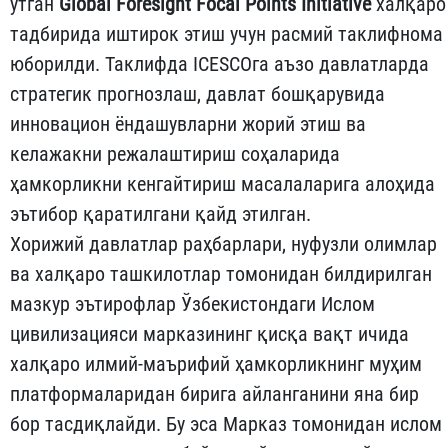
ўтган
Global Foresight Focal Points Initiative
халқаро
тадбирида иштирок этиш учун расмий таклифнома
юборилди. Таклифда ICESCOга аъзо давлатларда
стратегик прогнозлаш, давлат бошқарувида
инновацион ёндашувларни жорий этиш ва
келажакни режалаштириш соҳаларида
ҳамкорликни кенгайтириш масалаларига алоҳида
эътибор қаратилгани қайд этилган.
Хорижий давлатлар раҳбарлари, нуфузли олимлар
ва халқаро ташкилотлар томонидан билдирилган
мазкур эътирофлар Ўзбекистондаги Ислом
цивилизацияси марказининг қисқа вақт ичида
халқаро илмий-маърифий ҳамкорликнинг муҳим
платформаларидан бирига айланганини яна бир
бор тасдиқлайди. Бу эса Марказ томонидан ислом