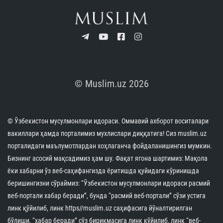
© Muslim.uz 2026
© Ўзбекистон мусулмонлари идораси. Оммавий ахборот воситалари
вакиллари ҳамда порталимиз мухлислари диққатига! Сиз muslim.uz
порталидаги маълумотлардан хоҳлаганча фойдаланишингиз мумкин.
Бизнинг асосий мақсадимиз ҳам шу. Фақат ягона шартимиз: Мақола
ёки хабарни ўз веб-саҳифангизда ёритишда қуйидаги кўринишда
беришингизни сўраймиз: “Ўзбекистон мусулмонлари идораси расмий
веб-портали хабар беради”, бунда “расмий веб-портали” сўзи устига
линк қўйилиб, линк https//muslim.uz саҳифасига йўналтирилган
бўлиши, “хабар беради” сўз бирикмасига линк қўйилиб, линк “веб-