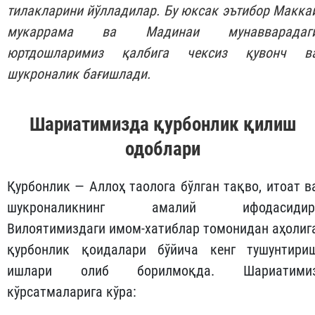
тилакларини йўлладилар. Бу юксак эътибор Макка
мукаррама ва Мадинаи мунавварадаг
юртдошларимиз қалбига чексиз қувонч в
шукроналик бағишлади.
Шариатимизда қурбонлик қилиш
одоблари
Қурбонлик — Аллоҳ таолога бўлган тақво, итоат в
шукроналикнинг амалий ифодасидир
Вилоятимиздаги имом-хатиблар томонидан аҳолиг
қурбонлик қоидалари бўйича кенг тушунтири
ишлари олиб борилмоқда. Шариатими
кўрсатмаларига кўра: