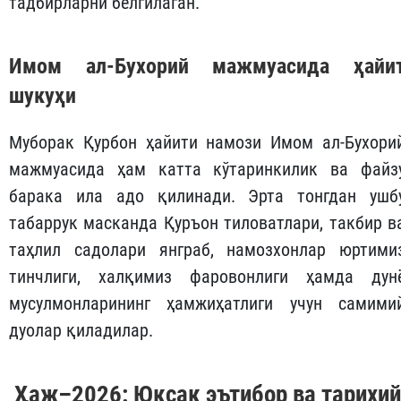
тадбирларни белгилаган.
Имом ал-Бухорий мажмуасида ҳайи
шукуҳи
Муборак Қурбон ҳайити намози Имом ал-Бухори
мажмуасида ҳам катта кўтаринкилик ва файз
барака ила адо қилинади. Эрта тонгдан ушб
табаррук масканда Қуръон тиловатлари, такбир в
таҳлил садолари янграб, намозхонлар юртими
тинчлиги, халқимиз фаровонлиги ҳамда дун
мусулмонларининг ҳамжиҳатлиги учун самими
дуолар қиладилар.
Ҳаж–2026: Юксак эътибор ва тарихий