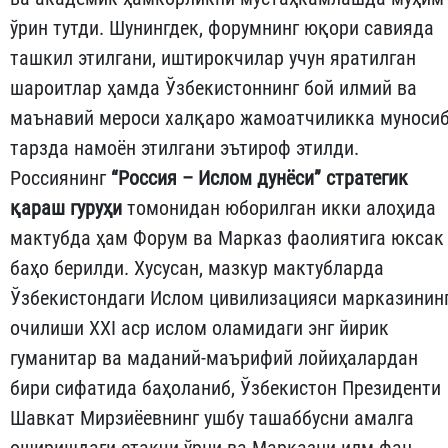
ўрин тутди. Шунингдек, форумнинг юқори савияда
ташкил этилгани, иштирокчилар учун яратилган
шароитлар ҳамда Ўзбекистоннинг бой илмий ва
маънавий мероси халқаро жамоатчиликка муноси
тарзда намоён этилгани эътироф этилди.
Россиянинг
“Россия – Ислом дунёси” стратегик
қараш гуруҳи
томонидан юборилган икки алоҳида
мактубда ҳам Форум ва Марказ фаолиятига юксак
баҳо берилди. Хусусан, мазкур мактубларда
Ўзбекистондаги Ислом цивилизацияси марказинин
очилиши XXI аср ислом оламидаги энг йирик
гуманитар ва маданий-маърифий лойиҳалардан
бири сифатида баҳоланиб, Ўзбекистон Президенти
Шавкат Мирзиёевнинг ушбу ташаббусни амалга