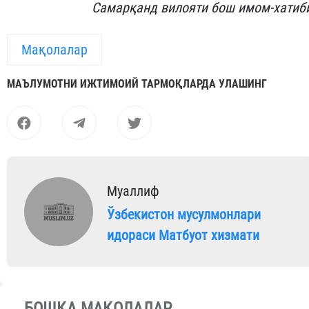
Самарқанд вилояти бош имом-хатиб
Мақолалар
МАЪЛУМОТНИ ИЖТИМОИЙ ТАРМОҚЛАРДА УЛАШИНГ
Муаллиф
Ўзбекистон мусулмонлари
идораси Матбуот хизмати
БОШҚА МАҚОЛАЛАР