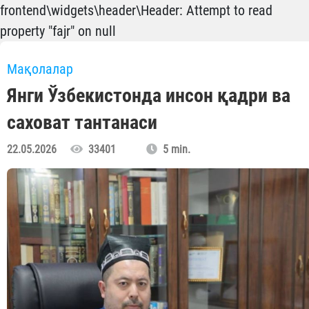
frontend\widgets\header\Header: Attempt to read
property "fajr" on null
Мақолалар
Янги Ўзбекистонда инсон қадри ва
саховат тантанаси
22.05.2026
33401
5 min.