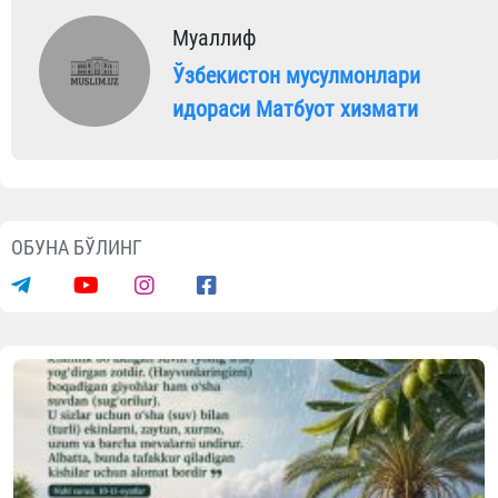
Муаллиф
Ўзбекистон мусулмонлари
идораси Матбуот хизмати
ОБУНА БЎЛИНГ