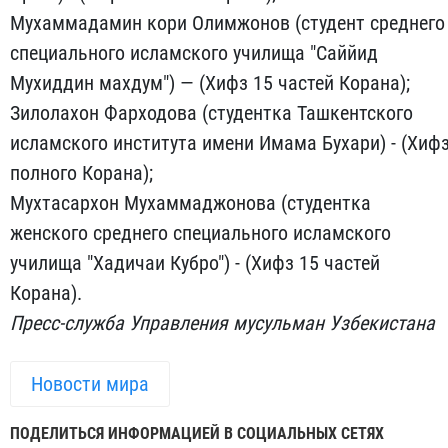
Мухаммадамин кори Олимжонов (студент среднего
специального исламского училища "Саййид
Мухиддин махдум") — (Хифз 15 частей Корана);
Зилолахон Фарходова (студентка Ташкентского
исламского института имени Имама Бухари) - (Хиф
полного Корана);
Мухтасархон Мухаммаджонова (студентка
женского среднего специального исламского
училища "Хадичаи Кубро") - (Хифз 15 частей
Корана).
Пресс-служба Управления мусульман Узбекистана
Новости мира
ПОДЕЛИТЬСЯ ИНФОРМАЦИЕЙ В СОЦИАЛЬНЫХ СЕТЯХ