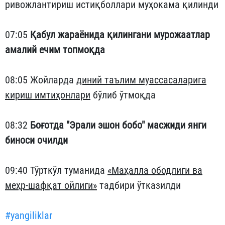
ривожлантириш истиқболлари муҳокама қилинди
07:05
Қабул жараёнида қилингани мурожаатлар
амалий ечим топмоқда
08:05 Жойларда
диний таълим муассасаларига
кириш имтиҳонлари
бўлиб ўтмоқда
08:32
Боғотда "Эрали эшон бобо" масжиди янги
биноси очилди
09:40 Тўрткўл туманида
«Маҳалла ободлиги ва
меҳр-шафқат ойлиги»
тадбири ўтказилди
#yangiliklar