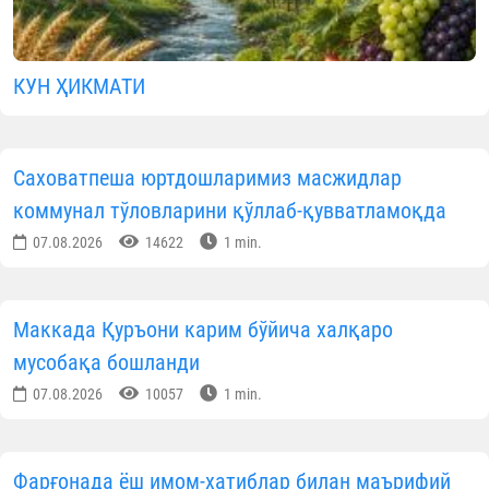
КУН ҲИКМАТИ
Саховатпеша юртдошларимиз масжидлар
коммунал тўловларини қўллаб-қувватламоқда
07.08.2026
14622
1 min.
Маккада Қуръони карим бўйича халқаро
мусобақа бошланди
07.08.2026
10057
1 min.
Фарғонада ёш имом-хатиблар билан маърифий