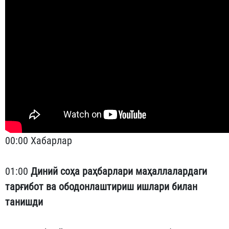
00:00 Хабарлар
01:00
Диний соҳа раҳбарлари маҳаллалардаги
тарғибот ва ободонлаштириш ишлари билан
танишди