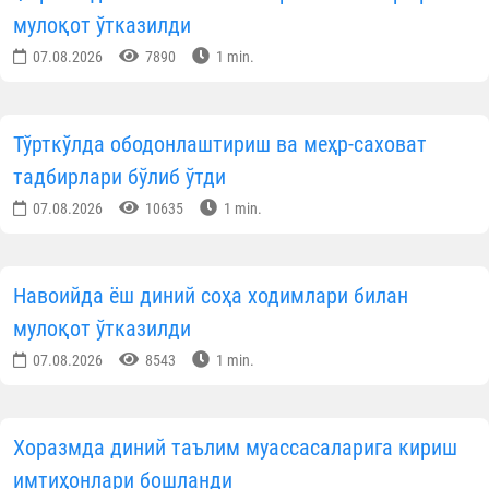
мулоқот ўтказилди
07.08.2026
7890
1 min.
Тўрткўлда ободонлаштириш ва меҳр-саховат
тадбирлари бўлиб ўтди
07.08.2026
10635
1 min.
Навоийда ёш диний соҳа ходимлари билан
мулоқот ўтказилди
07.08.2026
8543
1 min.
Хоразмда диний таълим муассасаларига кириш
имтиҳонлари бошланди