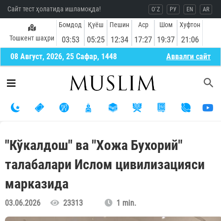
Сайт тест ҳолатида ишламоқда!
O`Z
РУ
EN
AR
Бомдод
Қуёш
Пешин
Аср
Шом
Хуфтон
Тошкент шаҳри
03:53
05:25
12:34
17:27
19:37
21:06
08 Август, 2026, 25 Сафар, 1448
Aввалги сайт
"Кўкалдош" ва "Хожа Бухорий"
талабалари Ислом цивилизацияси
марказида
03.06.2026
23313
1 min.