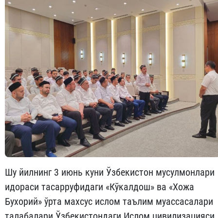
Шу йилнинг 3 июнь куни Ўзбекистон мусулмонлари
идораси тасарруфидаги «Кўкалдош» ва «Хожа
Бухорий» ўрта махсус ислом таълим муассасалари
талабалари Ўзбекистондаги Ислом цивилизацияси