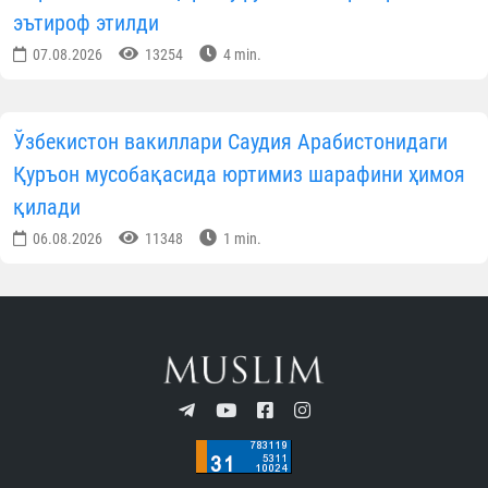
эътироф этилди
07.08.2026
13254
4 min.
Ўзбекистон вакиллари Саудия Арабистонидаги
Қуръон мусобақасида юртимиз шарафини ҳимоя
қилади
06.08.2026
11348
1 min.