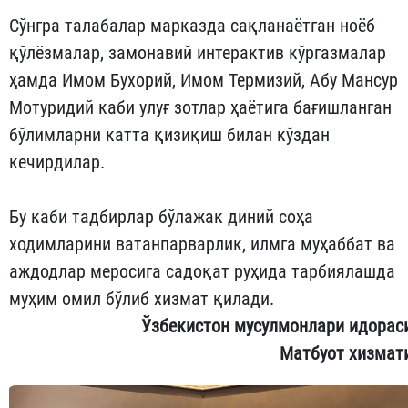
Сўнгра талабалар марказда сақланаётган ноёб
қўлёзмалар, замонавий интерактив кўргазмалар
ҳамда Имом Бухорий, Имом Термизий, Абу Мансур
Мотуридий каби улуғ зотлар ҳаётига бағишланган
бўлимларни катта қизиқиш билан кўздан
кечирдилар.
Бу каби тадбирлар бўлажак диний соҳа
ходимларини ватанпарварлик, илмга муҳаббат ва
аждодлар меросига садоқат руҳида тарбиялашда
муҳим омил бўлиб хизмат қилади.
Ўзбекистон мусулмонлари идорас
Матбуот хизмат