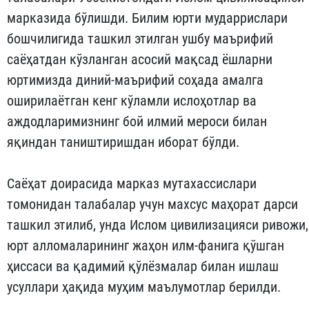
марказида бўлишди. Билим юрти мударрислари
бошчилигида ташкил этилган ушбу маърифий
саёҳатдан кўзланган асосий мақсад ёшларни
юртимизда диний-маърифий соҳада амалга
оширилаётган кенг кўламли ислоҳотлар ва
аждодларимизнинг бой илмий мероси билан
яқиндан таништиришдан иборат бўлди.
Саёҳат доирасида марказ мутахассислари
томонидан талабалар учун махсус маҳорат дарси
ташкил этилиб, унда Ислом цивилизацияси ривожи,
юрт алломаларининг жаҳон илм-фанига қўшган
ҳиссаси ва қадимий қўлёзмалар билан ишлаш
усуллари ҳақида муҳим маълумотлар берилди.