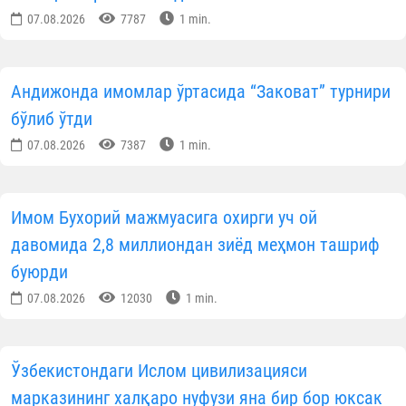
07.08.2026
7787
1 min.
Андижонда имомлар ўртасида “Заковат” турнири
бўлиб ўтди
07.08.2026
7387
1 min.
Имом Бухорий мажмуасига охирги уч ой
давомида 2,8 миллиондан зиёд меҳмон ташриф
буюрди
07.08.2026
12030
1 min.
Ўзбекистондаги Ислом цивилизацияси
марказининг халқаро нуфузи яна бир бор юксак