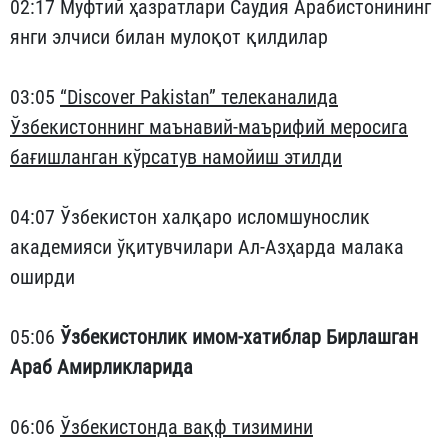
02:17 Муфтий ҳазратлари Саудия Арабистонининг
янги элчиси билан мулоқот қилдилар
03:05
“Discover Pakistan” телеканалида
Ўзбекистоннинг маънавий-маърифий меросига
бағишланган кўрсатув намойиш этилди
04:07 Ўзбекистон халқаро исломшунослик
академияси ўқитувчилари Ал-Азҳарда малака
оширди
05:06
Ўзбекистонлик имом-хатиблар Бирлашган
Араб Амирликларида
06:06
Ўзбекистонда вақф тизимини