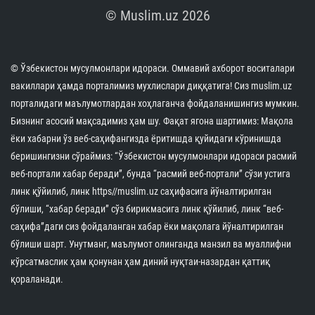
© Muslim.uz 2026
© Ўзбекистон мусулмонлари идораси. Оммавий ахборот воситалари
вакиллари ҳамда порталимиз мухлислари диққатига! Сиз muslim.uz
порталидаги маълумотлардан хоҳлаганча фойдаланишингиз мумкин.
Бизнинг асосий мақсадимиз ҳам шу. Фақат ягона шартимиз: Мақола
ёки хабарни ўз веб-саҳифангизда ёритишда қуйидаги кўринишда
беришингизни сўраймиз: “Ўзбекистон мусулмонлари идораси расмий
веб-портали хабар беради”, бунда “расмий веб-портали” сўзи устига
линк қўйилиб, линк https//muslim.uz саҳифасига йўналтирилган
бўлиши, “хабар беради” сўз бирикмасига линк қўйилиб, линк “веб-
саҳифа”даги сиз фойдаланган хабар ёки мақолага йўналтирилган
бўлиши шарт. Унутманг, маълумот олинганда манзил ва муаллифни
кўрсатмаслик ҳам қонунан ҳам диний нуқтаи-назардан қаттиқ
қораланади.