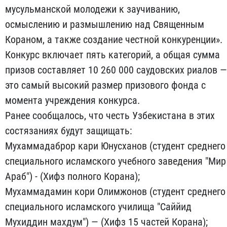
мусульманской молодежи к заучиванию,
осмыслению и размышлению над Священным
Кораном, а также создание честной конкуренции».
Конкурс включает пять категорий, а общая сумма
призов составляет 10 260 000 саудовских риалов —
это самый высокий размер призового фонда с
момента учреждения конкурса.
Ранее сообщалось, что честь Узбекистана в этих
состязаниях будут защищать:
Мухаммадаброр кари Юнусханов (студент среднего
специального исламского учебного заведения "Мир
Араб") - (Хифз полного Корана);
Мухаммадамин кори Олимжонов (студент среднего
специального исламского училища "Саййид
Мухиддин махдум") — (Хифз 15 частей Корана);