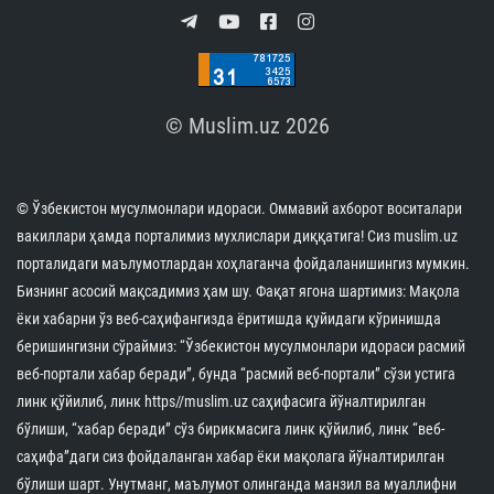
© Muslim.uz 2026
© Ўзбекистон мусулмонлари идораси. Оммавий ахборот воситалари
вакиллари ҳамда порталимиз мухлислари диққатига! Сиз muslim.uz
порталидаги маълумотлардан хоҳлаганча фойдаланишингиз мумкин.
Бизнинг асосий мақсадимиз ҳам шу. Фақат ягона шартимиз: Мақола
ёки хабарни ўз веб-саҳифангизда ёритишда қуйидаги кўринишда
беришингизни сўраймиз: “Ўзбекистон мусулмонлари идораси расмий
веб-портали хабар беради”, бунда “расмий веб-портали” сўзи устига
линк қўйилиб, линк https//muslim.uz саҳифасига йўналтирилган
бўлиши, “хабар беради” сўз бирикмасига линк қўйилиб, линк “веб-
саҳифа”даги сиз фойдаланган хабар ёки мақолага йўналтирилган
бўлиши шарт. Унутманг, маълумот олинганда манзил ва муаллифни