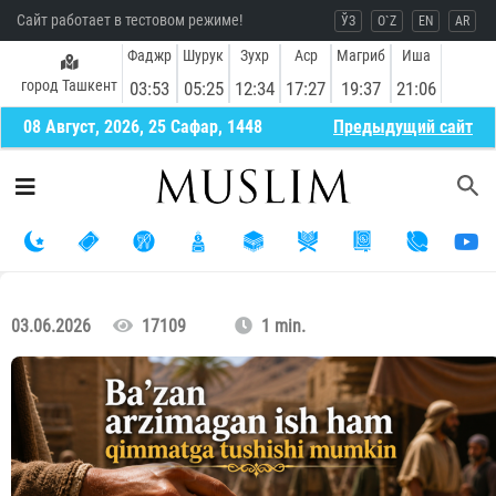
Сайт работает в тестовом режиме!
ЎЗ
O`Z
EN
AR
Фаджр
Шурук
Зухр
Аср
Магриб
Иша
город Ташкент
03:53
05:25
12:34
17:27
19:37
21:06
08 Август, 2026, 25 Сафар, 1448
Предыдущий сайт
03.06.2026
17109
1 min.