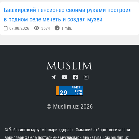
Башкирский пенсионер своими руками построил
в родном селе мечеть и создал музей
07.08.2026
3574
1 min.
© Muslim.uz 2026
© Ўзбекистон мусулмонлари идораси. Оммавий ахборот воситалари
вакиллари ҳамда порталимиз мухлислари диққатига! Сиз muslim.uz