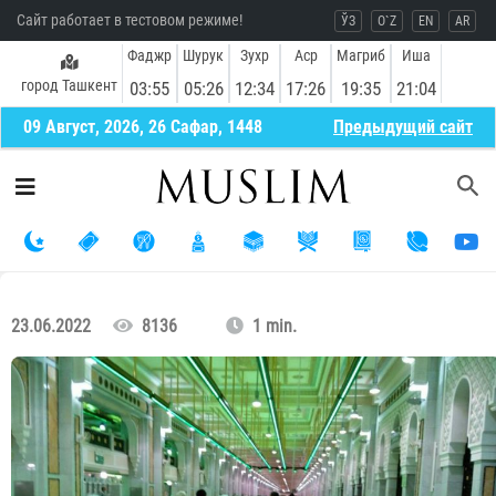
Сайт работает в тестовом режиме!
ЎЗ
O`Z
EN
AR
Фаджр
Шурук
Зухр
Аср
Магриб
Иша
город Ташкент
03:55
05:26
12:34
17:26
19:35
21:04
09 Август, 2026, 26 Сафар, 1448
Предыдущий сайт
23.06.2022
8136
1 min.