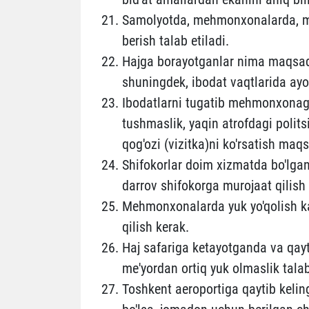
Samolyotda, mehmonxonalarda, mas
berish talab etiladi.
Hajga borayotganlar nima maqsadda
shuningdek, ibodat vaqtlarida ayol
Ibodatlarni tugatib mehmonxonaga
tushmaslik, yaqin atrofdagi polit
qog'ozi (vizitka)ni ko'rsatish maq
Shifokorlar doim xizmatda bo'lgan
darrov shifokorga murojaat qilish 
Mehmonxonalarda yuk yo'qolish kab
qilish kerak.
Haj safariga ketayotganda va qay
me'yordan ortiq yuk olmaslik talab
Toshkent aeroportiga qaytib keli