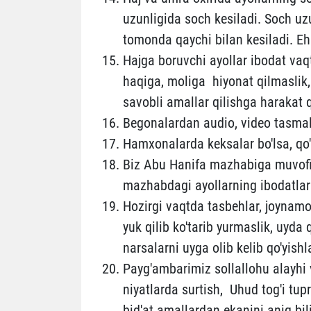
uzunligida soch kesiladi. Soch uzu
tomonda qaychi bilan kesiladi. Eh
Hajga boruvchi ayollar ibodat vaqti
haqiga, moliga hiyonat qilmaslik, 
savobli amallar qilishga harakat qi
Begonalardan audio, video tasmalar
Hamxonalarda keksalar bo'lsa, qo'
Biz Abu Hanifa mazhabiga muvofi
mazhabdagi ayollarning ibodatlarig
Hozirgi vaqtda tasbehlar, joynamo
yuk qilib ko'tarib yurmaslik, uyd
narsalarni uyga olib kelib qo'yishla
Payg'ambarimiz sollallohu alayhi 
niyatlarda surtish, Uhud tog'i tup
bid'at amallardan ekanini aniq bil