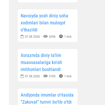
Navoiyda yosh diniy soha
xodimlari bilan muloqot
o‘tkazildi
07.08.2026
6396
1 min.
Xorazmda diniy ta’lim
muassasalariga kirish
imtihonlari boshlandi
07.08.2026
5785
1 min.
Andijonda imomlar o‘rtasida
“Zakovat” turniri bo‘lib o‘tdi