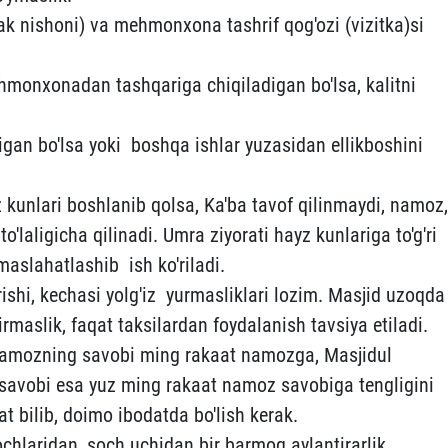
rak nishoni) va mehmonxona tashrif qog'ozi (vizitka)si
hmonxonadan tashqariga chiqiladigan bo'lsa, kalitni
gan bo'lsa yoki boshqa ishlar yuzasidan ellikboshini
z kunlari boshlanib qolsa, Ka'ba tavof qilinmaydi, namoz,
o'laligicha qilinadi. Umra ziyorati hayz kunlariga to'g'ri
 maslahatlashib ish ko'riladi.
rishi, kechasi yolg'iz yurmasliklari lozim. Masjid uzoqda
irmaslik, faqat taksilardan foydalanish tavsiya etiladi.
 namozning savobi ming rakaat namozga, Masjidul
savobi esa yuz ming rakaat namoz savobiga tengligini
t bilib, doimo ibodatda bo'lish kerak.
ochlaridan, soch uchidan bir barmoq aylantirarlik