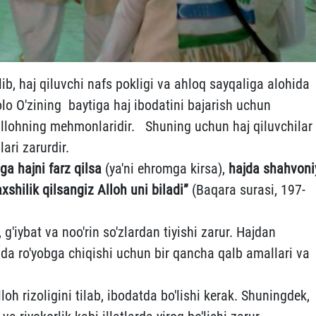
lib, haj qiluvchi nafs pokligi va ahloq sayqaliga alohida
 taolo O'zining baytiga haj ibodatini bajarish uchun
Allohning mehmonlaridir. Shuning uchun haj qiluvchilar
ari zarurdir.
iga hajni farz qilsa
(ya'ni ehromga kirsa),
hajda shahvoni
yaxshilik qilsangiz Alloh uni biladi”
(Baqara surasi, 197-
 g'iybat va noo'rin so'zlardan tiyishi zarur. Hajdan
 ro'yobga chiqishi uchun bir qancha qalb amallari va
h rizoligini tilab, ibodatda bo'lishi kerak. Shuningdek,