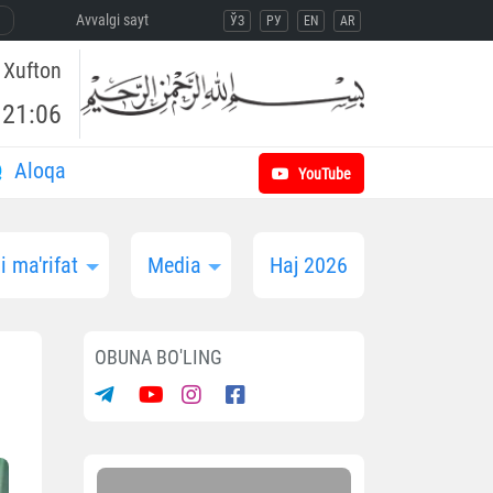
Avvalgi sayt
ЎЗ
РУ
EN
AR
Xufton
21:06
Aloqa
YouTube
 ma'rifat
Media
Haj 2026
OBUNA BO'LING