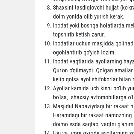
Shaxsini tasdiqlovchi hujjat (ko'k
doim yonida olib yurish kerak.
Ibodat yoki boshqa holatlarda me
topshirib ketish zarur.
Ibodatlar uchun masjidda qolinadi
ogohlantirib qo'yish lozim.
Ibodat vaqtlarida ayollarning hay
Qur'on o'qilmaydi. Qolgan amallar t
kelib qolsa ayol shifokorlar bilan
Ayollar kamida uch kishi bo'lib yu
bo'lsa, shaxsiy avtomobillarga o't
Masjidul Nabaviydagi bir rakaat
Haramdagi bir rakaat namozning 
doimo esda saqlab, vaqtni g'anima
Haj va umra oxirida ayollarning s