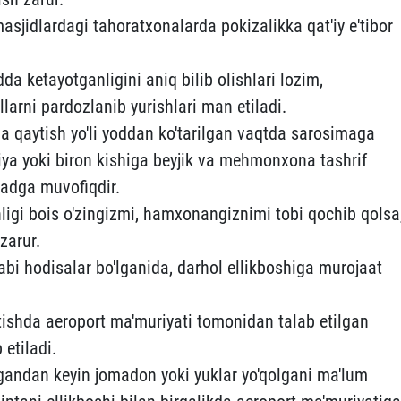
jidlardagi tahoratxonalarda pokizalikka qat'iy e'tibor
 ketayotganligini aniq bilib olishlari lozim,
larni pardozlanib yurishlari man etiladi.
 qaytish yo'li yoddan ko'tarilgan vaqtda sarosimaga
siya yoki biron kishiga beyjik va mehmonxona tashrif
sadga muvofiqdir.
ligi bois o'zingizmi, hamxonangiznimi tobi qochib qolsa
zarur.
i hodisalar bo'lganida, darhol ellikboshiga murojaat
tishda aeroport ma'muriyati tomonidan talab etilgan
 etiladi.
ngandan keyin jomadon yoki yuklar yo'qolgani ma'lum