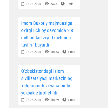
07.08.2026
5473
1 min.
Imom Buxoriy majmuasiga
oxirgi uch oy davomida 2,8
milliondan ziyod mehmon
tashrif buyurdi
07.08.2026
10134
1 min.
O‘zbekistondagi Islom
sivilizatsiyasi markazining
xalqaro nufuzi yana bir bor
yuksak e’tirof etildi
07.08.2026
10429
4 min.