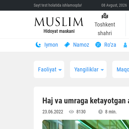
Sayt test holatida ishlamoqda!
08 Avgust, 2026 
Toshkent
Hidoyat maskani
shahri
Iymon
Namoz
Ro'za
Faoliyat
Yangiliklar
Maqo
Haj va umraga ketayotgan a
23.06.2022
8130
8 min.