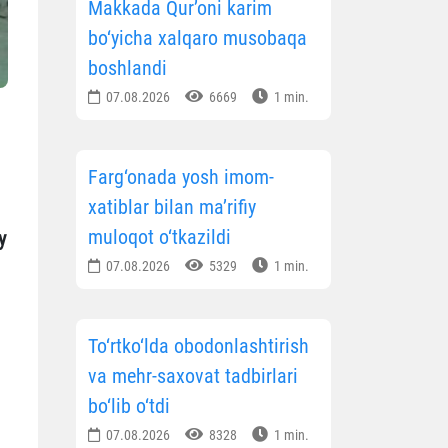
Makkada Qur’oni karim
bo‘yicha xalqaro musobaqa
boshlandi
07.08.2026
6669
1 min.
Farg‘onada yosh imom-
xatiblar bilan ma’rifiy
muloqot o‘tkazildi
y
07.08.2026
5329
1 min.
To‘rtko‘lda obodonlashtirish
va mehr-saxovat tadbirlari
bo‘lib o‘tdi
07.08.2026
8328
1 min.