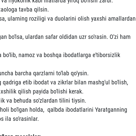
va riyokorlik kabi illatlarda yiroq bo'lishi zarur.
taologa tavba qilsin.
sa, ularning roziligi va duolarini olish yaxshi amallardan
gan bo'lsa, ulardan safar oldidan uzr so'rasin. O'zi ham
ra bo'lib, namoz va boshqa ibodatlarga e'tiborsizlik
ncha barcha qarzlarni to'lab qo'ysin.
 qadriga etib ibodat va zikrlar bilan mashg'ul bo'lish,
hilik qilish payida bo'lishi kerak.
k va behuda so'zlardan tilini tiysin.
 holi bo'lgan holda, qalbda ibodatlarini Yaratganning
s ila so'rasinlar.