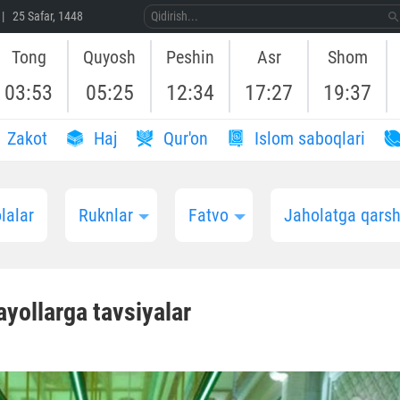
| 25 Safar, 1448
Tong
Quyosh
Peshin
Asr
Shom
03:53
05:25
12:34
17:27
19:37
Zakot
Haj
Qur'on
Islom saboqlari
lalar
Ruknlar
Fatvo
Jaholatga qarshi
yollarga tavsiyalar