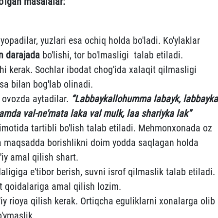
o'lgan masalalar:
yopadilar, yuzlari esa ochiq holda bo'ladi. Ko'ylaklar
an darajada
bo'lishi, tor bo'lmasligi talab etiladi.
hi kerak. Sochlar ibodat chog'ida xalaqit qilmasligi
a bilan bog'lab olinadi.
t ovozda aytadilar.
“Labbaykallohumma labayk, labbayka
hamda val-ne'mata laka val mulk, laa shariyka lak”
otida tartibli bo'lish talab etiladi. Mehmonxonada oz
ima maqsadda borishlikni doim yodda saqlagan holda
iy amal qilish shart.
iga e'tibor berish, suvni isrof qilmaslik talab etiladi.
qoidalariga amal qilish lozim.
y rioya qilish kerak. Ortiqcha eguliklarni xonalarga olib
o'ymaslik.