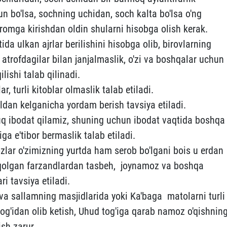
n bo'lsa, sochning uchidan, soch kalta bo'lsa o'ng
romga kirishdan oldin shularni hisobga olish kerak.
da ulkan ajrlar berilishini hisobga olib, birovlarning
atrofdagilar bilan janjalmaslik, o'zi va boshqalar uchun
lishi talab qilinadi.
, turli kitoblar olmaslik talab etiladi.
ldan kelganicha yordam berish tavsiya etiladi.
q ibodat qilamiz, shuning uchun ibodat vaqtida boshqa
a e'tibor bermaslik talab etiladi.
zlar o'zimizning yurtda ham serob bo'lgani bois u erdan
a qolgan farzandlardan tasbeh, joynamoz va boshqa
ri tavsiya etiladi.
va sallamning masjidlarida yoki Ka'baga matolarni turli
rog'idan olib ketish, Uhud tog'iga qarab namoz o'qishnin
ish zarur.