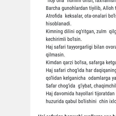
“hoji ona” nomini olish, faxrlanish 
Barcha gunohlardan tiyilib, Alloh 
Atrofida keksalar, ota-onalari bo'l
hisoblanadi.
Kimning dilini og'ritgan, zulm qil
kechirimli bo'lsin.
Haj safari tayyorgarligi bilan ovo
qilmasin.
Kimdan qarzi bo'lsa, safarga ketgu
Haj safari chog'ida har daqiqaning
qo'lidan kelganicha odamlarga yaxs
Safar chog'ida g'iybat, chaqimchili
Haj davomida hayollari tijoratdan
huzurida qabul bo'lishini chin ixlo