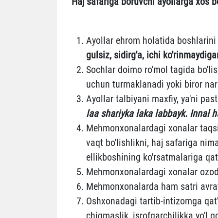
Haj safariga boruvchi ayollarga xos b
Ayollar ehrom holatida boshlarini 
gulsiz, sidirg'a, ichi ko'rinmaydig
Sochlar doimo ro'mol tagida bo'lis
uchun turmaklanadi yoki biror nars
Ayollar talbiyani maxfiy, ya'ni pas
laa shariyka laka labbayk. Innal 
Mehmonxonalardagi xonalar taqsim
vaqt bo'lishlikni, haj safariga n
ellikboshining ko'rsatmalariga qat'
Mehmonxonalardagi xonalar ozodalig
Mehmonxonalarda ham satri avrat 
Oshxonadagi tartib-intizomga qat'i
chiqmaslik, isrofgarchilikka yo'l q