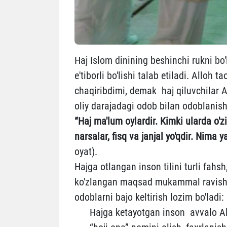
Haj Islom dinining beshinchi rukni bo'
e'tiborli bo'lishi talab etiladi. Alloh
chaqiribdimi, demak haj qiluvchilar 
oliy darajadagi odob bilan odoblanishl
“Haj ma'lum oylardir. Kimki ularda o'z
narsalar, fisq va janjal yo'qdir. Nima 
oyat).
Hajga otlangan inson tilini turli fahsh,
ko'zlangan maqsad mukammal ravishda
odoblarni bajo keltirish lozim bo'ladi:
Hajga ketayotgan inson avvalo Allo