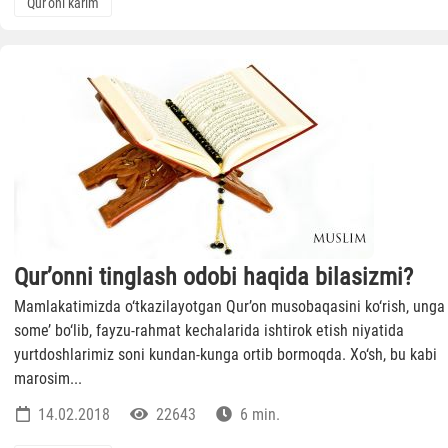
Qur'oni karim
Qur’onni tinglash odobi haqida bilasizmi?
Mamlakatimizda o‘tkazilayotgan Qur’on musobaqasini ko‘rish, unga
some’ bo‘lib, fayzu-rahmat kechalarida ishtirok etish niyatida
yurtdoshlarimiz soni kundan-kunga ortib bormoqda. Xo‘sh, bu kabi
marosim...
14.02.2018
22643
6 min.