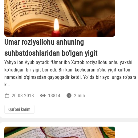
Umar roziyallohu anhuning
suhbatdoshlaridan bo‘lgan yigit
Yahyo ibn Ayub aytadi: “Umar ibn Xattob roziyallohu anhu yaxshi
ko‘radigan bir yigit bor edi. Bir kuni kechqurun o‘sha yigit xufton
namozini o‘qimasdan qayoqqadir ketdi. Yo‘lda bir ayol unga ro‘para
k...
20.03.2018
13814
2 min.
Qur'oni karim