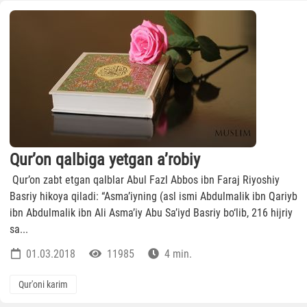
Qur’on qalbiga yetgan a’robiy
Qur’on zabt etgan qalblar Abul Fazl Abbos ibn Faraj Riyoshiy
Basriy hikoya qiladi: “Asma’iyning (asl ismi Abdulmalik ibn Qariyb
ibn Abdulmalik ibn Ali Asma’iy Abu Sa’iyd Basriy bo‘lib, 216 hijriy
sa...
01.03.2018
11985
4 min.
Qur'oni karim