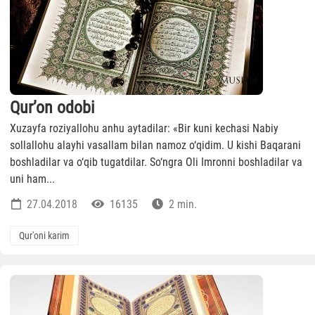
Qur’on odobi
Xuzayfa roziyallohu anhu aytadilar: «Bir kuni kechasi Nabiy
sollallohu alayhi vasallam bilan namoz o‘qidim. U kishi Baqarani
boshladilar va o‘qib tugatdilar. So‘ngra Oli Imronni boshladilar va
uni ham...
27.04.2018
16135
2 min.
Qur'oni karim