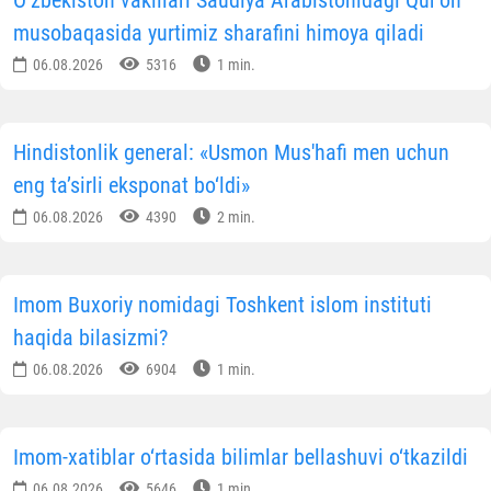
O‘zbekiston vakillari Saudiya Arabistonidagi Qur’on
musobaqasida yurtimiz sharafini himoya qiladi
06.08.2026
5316
1 min.
Hindistonlik general: «Usmon Mus'hafi men uchun
eng ta’sirli eksponat bo‘ldi»
06.08.2026
4390
2 min.
Imom Buxoriy nomidagi Toshkent islom instituti
haqida bilasizmi?
06.08.2026
6904
1 min.
Imom-xatiblar o‘rtasida bilimlar bellashuvi o‘tkazildi
06.08.2026
5646
1 min.