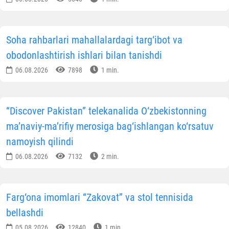
Soha rahbarlari mahallalardagi targ‘ibot va
obodonlashtirish ishlari bilan tanishdi
06.08.2026
7898
1 min.
“Discover Pakistan” telekanalida O‘zbekistonning
ma’naviy-ma’rifiy merosiga bag‘ishlangan ko‘rsatuv
namoyish qilindi
06.08.2026
7132
2 min.
Farg‘ona imomlari “Zakovat” va stol tennisida
bellashdi
05.08.2026
12840
1 min.