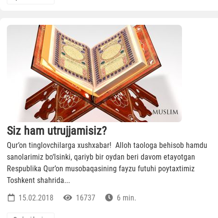
Siz ham utrujjamisiz?
Qur’on tinglovchilarga xushxabar! Alloh taologa behisob hamdu
sanolarimiz bo‘lsinki, qariyb bir oydan beri davom etayotgan
Respublika Qur’on musobaqasining fayzu futuhi poytaxtimiz
Toshkent shahrida...
15.02.2018
16737
6 min.