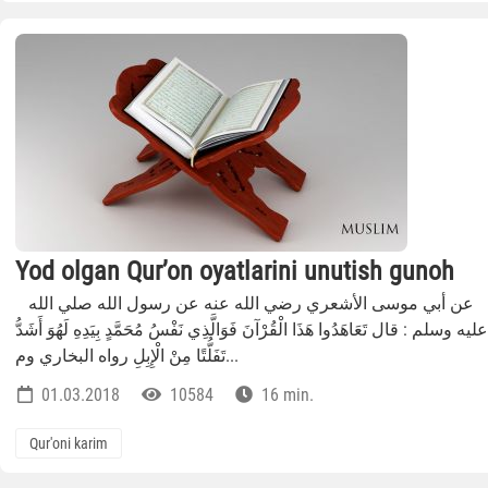
Yod olgan Qur’on oyatlarini unutish gunoh
عن أبي موسى الأشعري رضي الله عنه عن رسول الله صلي الله
عليه وسلم : قال تَعَاهَدُوا هَذَا الْقُرْآنَ فَوَالَّذِي نَفْسُ مُحَمَّدٍ بِيَدِهِ لَهُوَ أَشَدُّ
تَفَلُّتًا مِنْ الْإِبِلِ رواه البخاري وم...
01.03.2018
10584
16 min.
Qur'oni karim