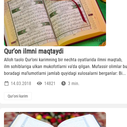
Qur’on ilmni maqtaydi
Alloh taolo Qur’oni karimning bir nechta oyatlarida ilmni maqtab,
ilm sohiblariga ulkan mukofotlarni va’da qilgan. Mufassir olimlar b
boradagi ma’lumotlarni jamlab quyidagi xulosalarni berganlar: Bi...
14.03.2018
14821
3 min.
Qur'oni karim