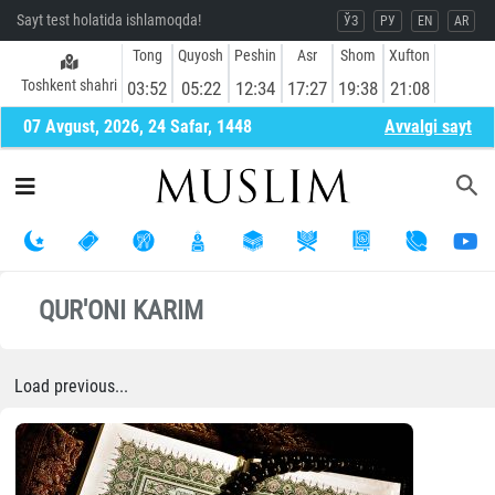
Sayt test holatida ishlamoqda!
ЎЗ
РУ
EN
AR
Tong
Quyosh
Peshin
Asr
Shom
Xufton
Toshkent shahri
03:52
05:22
12:34
17:27
19:38
21:08
07 Avgust, 2026, 24 Safar, 1448
Avvalgi sayt
QUR'ONI KARIM
Load previous...