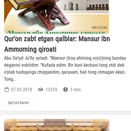
Qur’on zabt etgan qalblar: Mansur ibn
Ammorning qiroati
Abu Sa’iyd Ju’fiy aytadi: “Mansur (Iroq ahlining voizi)ning bunday
deganini eshitdim: “Kufada edim. Bir kuni kechasi tong otdi deb
o‘ylab tashqariga chiqqandim, qarasam, hali tong otmagan ekan.
Tong...
07.03.2018
12510
3 min.
Qur'oni karim