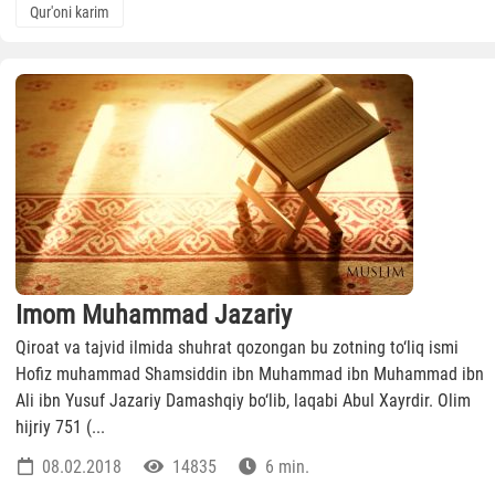
Qur'oni karim
Imom Muhammad Jazariy
Qiroat va tajvid ilmida shuhrat qozongan bu zotning to‘liq ismi
Hofiz muhammad Shamsiddin ibn Muhammad ibn Muhammad ibn
Ali ibn Yusuf Jazariy Damashqiy bo‘lib, laqabi Abul Xayrdir. Olim
hijriy 751 (...
08.02.2018
14835
6 min.