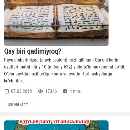
Qay biri qadimiyroq?
Payg‘ambarimizga (alayhissalom) nozil qilingan Qur’oni karim
oyatlari matni hijriy 10 (milodiy 632) yilda to‘la mukammal bo‘ldi.
O‘sha paytda nozil bo‘lgan sura va oyatlar turli ashyolarga
ko‘chirilib...
07.03.2018
17346
4 min.
Qur'oni karim