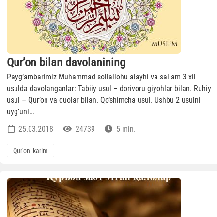
Qur’on bilan davolanining
Payg‘ambarimiz Muhammad sollallohu alayhi va sallam 3 xil
usulda davolanganlar: Tabiiy usul – dorivoru giyohlar bilan. Ruhiy
usul – Qur’on va duolar bilan. Qo‘shimcha usul. Ushbu 2 usulni
uyg‘unl...
25.03.2018
24739
5 min.
Qur'oni karim