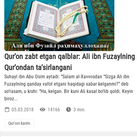
Qur’on zabt etgan qalblar: Ali ibn Fuzaylning
Qur’ondan ta’sirlangani
Suhayl ibn Abu Osim aytadi: “Salam al-Xavvosdan “Sizga Ali ibn
Fuzaylning qanday vafot etgani haqidagi xabar kelganmi?” deb
so‘rasam, u kishi: “Ha, kelgan. Bir kuni Ali kasal bo‘lib qoldi. Keyin
biroz...
05.03.2018
14166
3 min.
Qur'oni karim