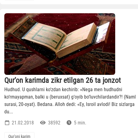
Qur’on karimda zikr etilgan 26 ta jonzot
Hudhud. U qushlarni ko‘zdan kechirib: «Nega men hudhudni
ko‘rmayapman, balki u (beruxsat) g‘oyib bo‘luvchilardandir?! (Naml
surasi, 20-oyat). Bedana. Alloh dedi: «Ey, Isroil avlodi! Biz sizlarga
du...
21.02.2018
38592
5 min.
Qur'oni karim