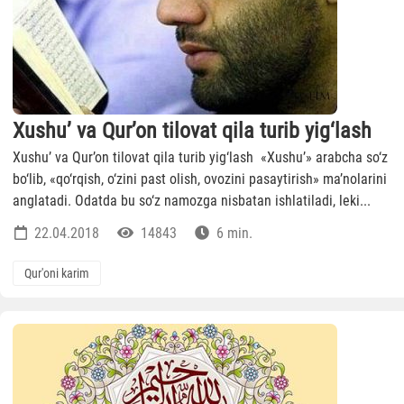
Xushu’ va Qur’on tilovat qila turib yig‘lash
Xushu’ va Qur’on tilovat qila turib yig‘lash «Xushu’» arabcha so‘z
bo‘lib, «qo‘rqish, o‘zini past olish, ovozini pasaytirish» ma’nolarini
anglatadi. Odatda bu so‘z namozga nisbatan ishlatiladi, leki...
22.04.2018
14843
6 min.
Qur'oni karim