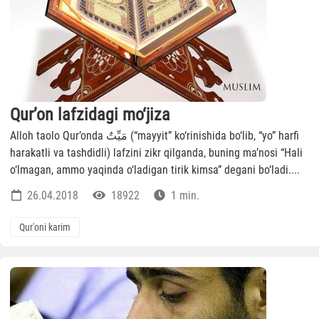
Qur’on lafzidagi mo‘jiza
Alloh taolo Qur’onda مَيِّتٌ (“mayyit” ko‘rinishida bo‘lib, “yo” harfi
harakatli va tashdidli) lafzini zikr qilganda, buning ma’nosi “Hali
o‘lmagan, ammo yaqinda o‘ladigan tirik kimsa” degani bo‘ladi....
26.04.2018
18922
1 min.
Qur'oni karim