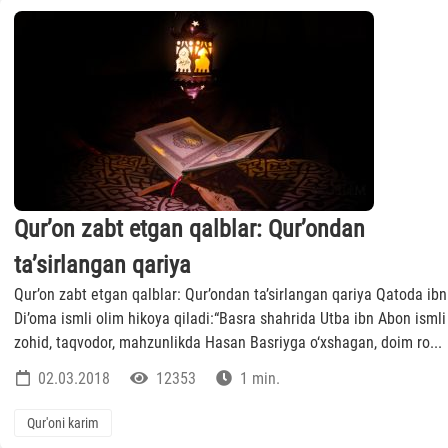
Qur’on zabt etgan qalblar: Qur’ondan
ta’sirlangan qariya
Qur’on zabt etgan qalblar: Qur’ondan ta’sirlangan qariya Qatoda ibn
Di’oma ismli olim hikoya qiladi:“Basra shahrida Utba ibn Abon ismli
zohid, taqvodor, mahzunlikda Hasan Basriyga o‘xshagan, doim ro...
02.03.2018
12353
1 min.
Qur'oni karim