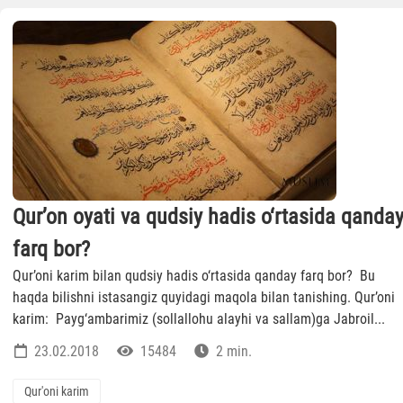
Qur’on oyati va qudsiy hadis o‘rtasida qanda
farq bor?
Qur’oni karim bilan qudsiy hadis o‘rtasida qanday farq bor? Bu
haqda bilishni istasangiz quyidagi maqola bilan tanishing. Qur’oni
karim: Payg‘ambarimiz (sollallohu alayhi va sallam)ga Jabroil...
23.02.2018
15484
2 min.
Qur'oni karim