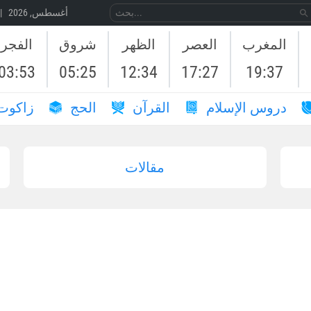
08 أغسطس, 2026 | 25 صَفَر, 1448
المغرب
العصر
الظهر
شروق
الفجر
03:53
05:25
12:34
17:27
19:37
دروس الإسلام
القرآن
الحج
زاكوت
مقالات