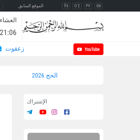
الموقع السابق
ЎЗ
O`Z
РУ
EN
العشاء
21:06
زعقوت
YouTube
الحج 2026
الإشتراك