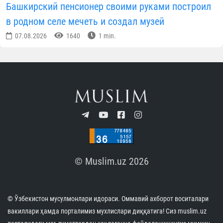
Башкирский пенсионер своими руками построил
в родном селе мечеть и создал музей
07.08.2026
1640
1 min.
© Muslim.uz 2026
© Ўзбекистон мусулмонлари идораси. Оммавий ахборот воситалари
вакиллари ҳамда порталимиз мухлислари диққатига! Сиз muslim.uz