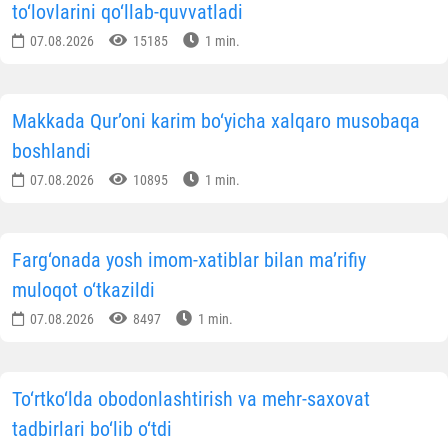
to‘lovlarini qo‘llab-quvvatladi
07.08.2026
15185
1 min.
Makkada Qur’oni karim bo‘yicha xalqaro musobaqa
boshlandi
07.08.2026
10895
1 min.
Farg‘onada yosh imom-xatiblar bilan ma’rifiy
muloqot o‘tkazildi
07.08.2026
8497
1 min.
To‘rtko‘lda obodonlashtirish va mehr-saxovat
tadbirlari bo‘lib o‘tdi