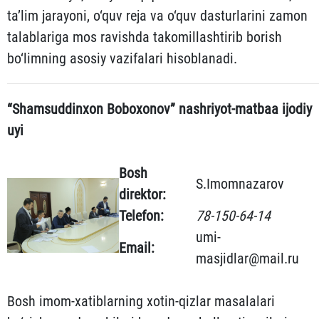
ta’lim jarayoni, o‘quv reja va o‘quv dasturlarini zamon
talablariga mos ravishda takomillashtirib borish
bo‘limning asosiy vazifalari hisoblanadi.
“Shamsuddinxon Boboxonov” nashriyot-matbaa ijodiy
uyi
Bosh
S.Imomnazarov
direktor:
Telefon:
78-150-64-14
umi-
Email:
masjidlar@mail.ru
Bosh imom-xatiblarning xotin-qizlar masalalari