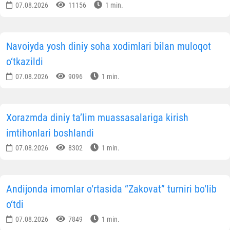
07.08.2026
11156
1 min.
Navoiyda yosh diniy soha xodimlari bilan muloqot
o‘tkazildi
07.08.2026
9096
1 min.
Xorazmda diniy ta’lim muassasalariga kirish
imtihonlari boshlandi
07.08.2026
8302
1 min.
Andijonda imomlar o‘rtasida “Zakovat” turniri bo‘lib
o‘tdi
07.08.2026
7849
1 min.