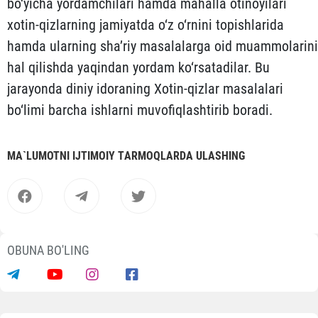
bo‘yicha yordamchilari hamda mahalla otinoyilari
xotin-qizlarning jamiyatda o‘z o‘rnini topishlarida
hamda ularning sha’riy masalalarga oid muammolarini
hal qilishda yaqindan yordam ko‘rsatadilar. Bu
jarayonda diniy idoraning Xotin-qizlar masalalari
bo‘limi barcha ishlarni muvofiqlashtirib boradi.
MА`LUMOTNI IJTIMOIY TАRMOQLАRDА ULАSHING
OBUNA BO'LING