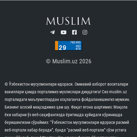
© Muslim.uz 2026
© Ўзбекистон мусулмонлари идораси. Оммавий ахборот воситалари
вакиллари ҳамда порталимиз мухлислари диққатига! Сиз muslim.uz
порталидаги маълумотлардан хоҳлаганча фойдаланишингиз мумкин.
Бизнинг асосий мақсадимиз ҳам шу. Фақат ягона шартимиз: Мақола
ёки хабарни ўз веб-саҳифангизда ёритишда қуйидаги кўринишда
беришингизни сўраймиз: “Ўзбекистон мусулмонлари идораси расмий
веб-портали хабар беради”, бунда “расмий веб-портали” сўзи устига