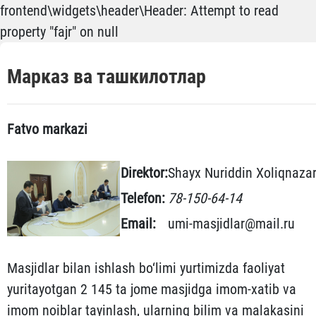
frontend\widgets\header\Header: Attempt to read
property "fajr" on null
Марказ ва ташкилотлар
Fatvo markazi
Direktor:
Shayx Nuriddin Xoliqnaza
Telefon:
78-150-64-14
Email:
umi-masjidlar@mail.ru
Masjidlar bilan ishlash bo‘limi yurtimizda faoliyat
yuritayotgan 2 145 ta jome masjidga imom-xatib va
imom noiblar tayinlash, ularning bilim va malakasini