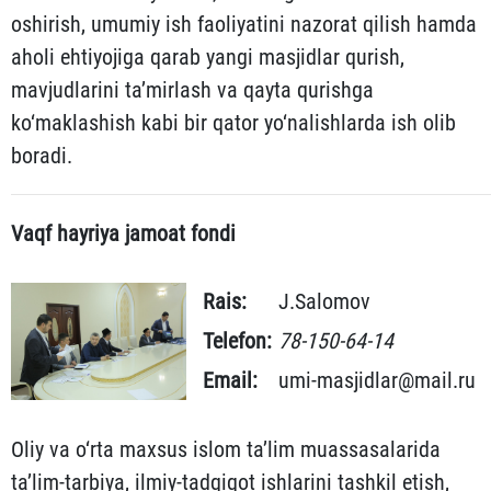
oshirish, umumiy ish faoliyatini nazorat qilish hamda
aholi ehtiyojiga qarab yangi masjidlar qurish,
mavjudlarini ta’mirlash va qayta qurishga
ko‘maklashish kabi bir qator yo‘nalishlarda ish olib
boradi.
Vaqf hayriya jamoat fondi
Rais:
J.Salomov
Telefon:
78-150-64-14
Email:
umi-masjidlar@mail.ru
Oliy va o‘rta maxsus islom ta’lim muassasalarida
ta’lim-tarbiya, ilmiy-tadqiqot ishlarini tashkil etish,