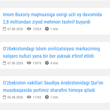
Imom Buxoriy majmuasiga oxirgi uch oy davomida
2,8 milliondan ziyod mehmon tashrif buyurdi
07.08.2026
12524
1 min.
O‘zbekistondagi Islom sivilizatsiyasi markazining
xalqaro nufuzi yana bir bor yuksak e’tirof etildi
07.08.2026
13979
4 min.
O‘zbekiston vakillari Saudiya Arabistonidagi Qur’on
musobaqasida yurtimiz sharafini himoya qiladi
06.08.2026
11763
1 min.