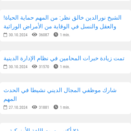
رئيس جمهورية أوزبكستان يجري مكالمة هاتفية مع
رئيس جمهورية طاجيكستان
06.10.2025
43386
1 min.
المجتمع البريطاني يهتم بالإصلاحات الدينية في
أوزبكستان
02.12.2024
44197
1 min.
تم تقديم المساعدة العملية إلى 200 أسرة في
يانكيول
14.11.2024
34712
3 min.