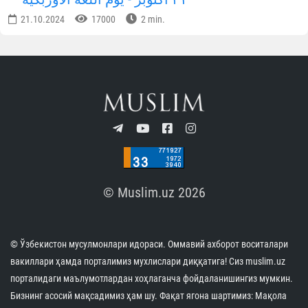
أوزبكستان - بلد متسامح
11.11.2024
33042
1 min.
يشارك حافظ القرآن من أوزبكستان في المسابقة
الدولية للقرآن الكريم
05.11.2024
27905
1 min.
تتم الأنشطة التعليمية بمشاركة الحجاج بشكل فعال
(صورة+)
31.10.2024
26868
2 min.