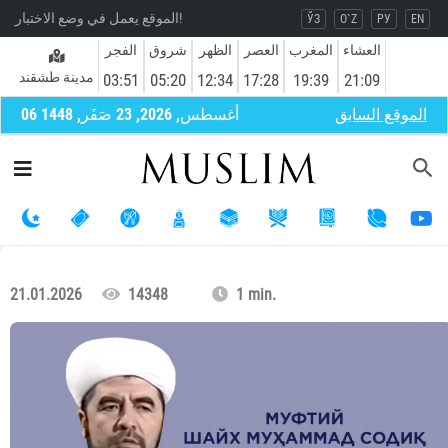
الموقع يعمل في وضع الاختبار!
ЎЗ
O`Z
РУ
EN
العشاء
المغرب
العصر
الظهر
شروق
الفجر
مدينة طشقند
03:51
05:20
12:34
17:28
19:39
21:09
الموقع السابق
06 أغسطس, 2026, 23 صَفَر, 1448
21.01.2026
14348
1 min.