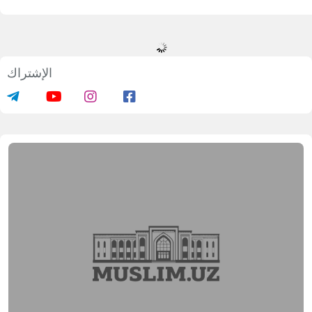
بدء دورات تدريبية للمرشدات الدينيات
02.02.2026
464392
1 min.
نظم قسم شؤون المرأة في إدارة مسلمي أوزبكستان
لسلة من الندوات التعليمية للمرشدات الدينيات عبر
منصة "ZOOM". تهدف هذه الندوات إلى تعزيز المعارف
ي مجالات العقيدة، والفقه، والسيرة النبوية، والحديث
لشريف، والمولد ومراسم الجنائز.
قد انطلقت الفعاليات ببدء دروس في العقيدة والفقه،
يث شاركت أكثر من ألفي مستمعة في الجلسة
لأولى التي حملت عنوان
"مسائل الطهارة في الشريعة