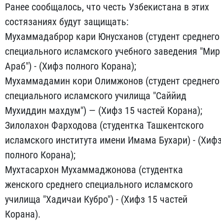
Ранее сообщалось, что честь Узбекистана в этих
состязаниях будут защищать:
Мухаммадаброр кари Юнусханов (студент среднего
специального исламского учебного заведения "Мир
Араб") - (Хифз полного Корана);
Мухаммадамин кори Олимжонов (студент среднего
специального исламского училища "Саййид
Мухиддин махдум") — (Хифз 15 частей Корана);
Зилолахон Фарходова (студентка Ташкентского
исламского института имени Имама Бухари) - (Хиф
полного Корана);
Мухтасархон Мухаммаджонова (студентка
женского среднего специального исламского
училища "Хадичаи Кубро") - (Хифз 15 частей
Корана).