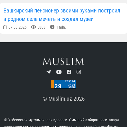
Башкирский пенсионер своими руками построил
в родном селе мечеть и создал музей
07.08.2026
3838
1 min.
© Muslim.uz 2026
© Ўзбекистон мусулмонлари идораси. Оммавий ахборот воситалари
вакиллари ҳамда порталимиз мухлислари диққатига! Сиз muslim.uz