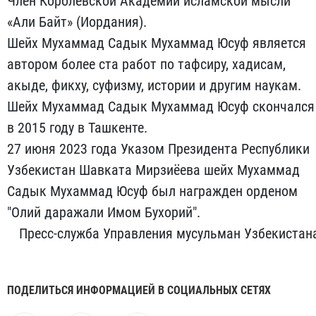
Член Королевской Академии исламской мысли
«Али Байт» (Иордания).
Шейх Мухаммад Садык Мухаммад Юсуф является
автором более ста работ по тафсиру, хадисам,
акыде, фикху, суфизму, истории и другим наукам.
Шейх Мухаммад Садык Мухаммад Юсуф скончался
в 2015 году в Ташкенте.
27 июня 2023 года Указом Президента Республики
Узбекистан Шавката Мирзиёева шейх Мухаммад
Садык Мухаммад Юсуф был награжден орденом
"Олий даражали Имом Бухорий".
Пресс-служба Управления мусульман Узбекистан
ПОДЕЛИТЬСЯ ИНФОРМАЦИЕЙ В СОЦИАЛЬНЫХ СЕТЯХ