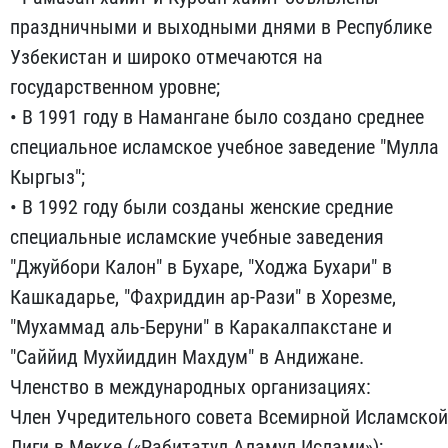
праздничными и выходными днями в Республике
Узбекистан и широко отмечаются на
государственном уровне;
• В 1991 году в Намангане было создано среднее
специальное исламское учебное заведение "Мулла
Кыргыз";
• В 1992 году были созданы женские средние
специальные исламские учебные заведения
"Джуйбори Калон" в Бухаре, "Ходжа Бухари" в
Кашкадарье, "Фахриддин ар-Рази" в Хорезме,
"Мухаммад аль-Беруни" в Каракалпакстане и
"Саййид Мухйиддин Махдум" в Андижане.
Членство в международных организациях:
Член Учредительного совета Всемирной Исламской
Лиги в Мекке («Рабитатул Аламул Ислами»);