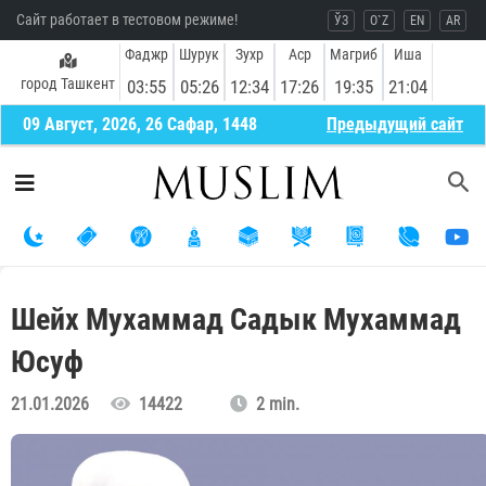
Сайт работает в тестовом режиме!
ЎЗ
O`Z
EN
AR
Фаджр
Шурук
Зухр
Аср
Магриб
Иша
город Ташкент
03:55
05:26
12:34
17:26
19:35
21:04
09 Август, 2026, 26 Сафар, 1448
Предыдущий сайт
Шейх Мухаммад Садык Мухаммад
Юсуф
21.01.2026
14422
2 min.