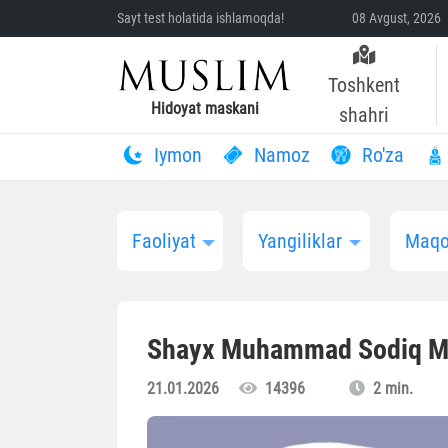
Sayt test holatida ishlamoqda!
08 Avgust, 2026 
Toshkent
Hidoyat maskani
shahri
Iymon
Namoz
Ro'za
Faoliyat
Yangiliklar
Maqo
Shayx Muhammad Sodiq 
21.01.2026
14396
2 min.