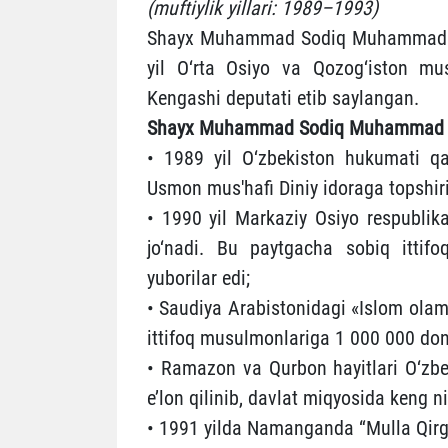
(muftiylik yillari: 1989–1993)
Shayx Muhammad Sodiq Muhammad Yus
yil O‘rta Osiyo va Qozog‘iston mus
Kengashi deputati etib saylangan.
Shayx Muhammad Sodiq Muhammad Yu
• 1989 yil O‘zbekiston hukumati qa
Usmon mus'hafi Diniy idoraga topshiri
• 1990 yil Markaziy Osiyo respubli
jo‘nadi. Bu paytgacha sobiq ittifo
yuborilar edi;
• Saudiya Arabistonidagi «Islom olami
ittifoq musulmonlariga 1 000 000 don
• Ramazon va Qurbon hayitlari O‘zb
e’lon qilinib, davlat miqyosida keng n
• 1991 yilda Namanganda “Mulla Qirg‘i