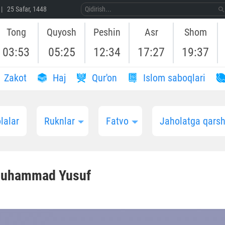
| 25 Safar, 1448
Tong
Quyosh
Peshin
Asr
Shom
03:53
05:25
12:34
17:27
19:37
Zakot
Haj
Qur'on
Islom saboqlari
lalar
Ruknlar
Fatvo
Jaholatga qarshi
Muhammad Yusuf