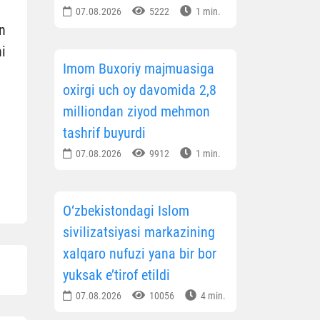
07.08.2026
5222
1 min.
n
i
Imom Buxoriy majmuasiga
oxirgi uch oy davomida 2,8
milliondan ziyod mehmon
tashrif buyurdi
07.08.2026
9912
1 min.
O‘zbekistondagi Islom
sivilizatsiyasi markazining
xalqaro nufuzi yana bir bor
yuksak e’tirof etildi
07.08.2026
10056
4 min.