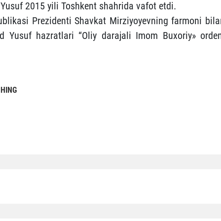
f 2015 yili Toshkent shahrida vafot etdi.
blikasi Prezidenti Shavkat Mirziyoyevning farmoni bila
suf hazratlari “Oliy darajali Imom Buxoriy» orden
SHING