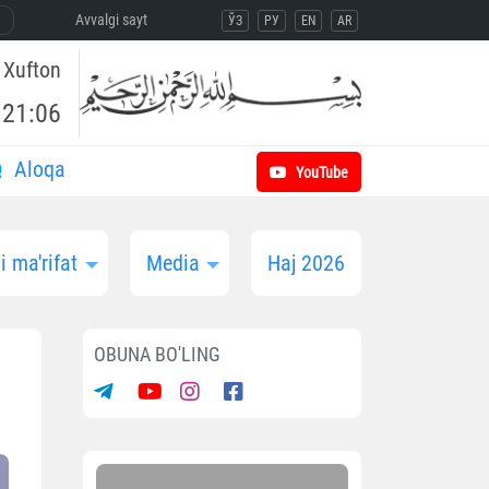
Avvalgi sayt
ЎЗ
РУ
EN
AR
Xufton
21:06
Aloqa
YouTube
 ma'rifat
Media
Haj 2026
OBUNA BO'LING