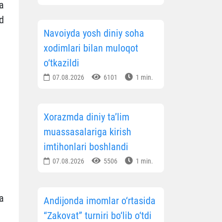
a
d
Navoiyda yosh diniy soha
xodimlari bilan muloqot
o‘tkazildi
07.08.2026
6101
1 min.
Xorazmda diniy ta’lim
muassasalariga kirish
imtihonlari boshlandi
07.08.2026
5506
1 min.
a
Andijonda imomlar o‘rtasida
“Zakovat” turniri bo‘lib o‘tdi