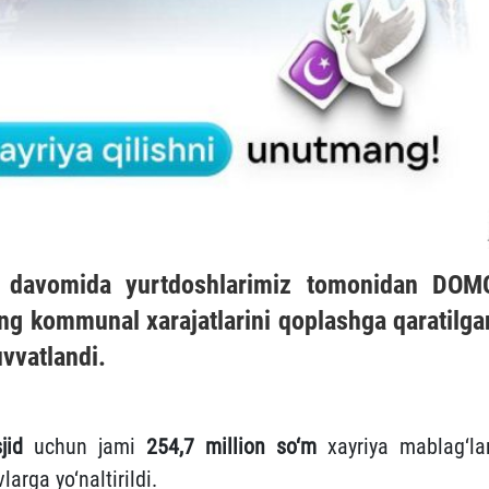
ri davomida yurtdoshlarimiz tomonidan
DOM
ing kommunal xarajatlarini qoplashga qaratilga
uvvatlandi.
jid
uchun jami
254,7 million so‘m
xayriya mablag‘lar
vlarga yo‘naltirildi.