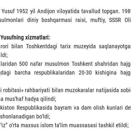
uf 1952 yil Andijon viloyatida tavallud topgan. 198
ulmonlari diniy boshqarmasi raisi, muftiy, SSSR Oli
sufning xizmatlari:
rori bilan Toshkentdagi tarix muzeyida saqlanayotga
ldi;
kalaridan 500 nafar musulmon Toshkent shahridan hajg
qdagi barcha respublikalaridan 20-30 kishigina hajg
 robitasi» rahbariyati bilan muzokaralar natijasida sobi
a mus'haf hadya qilindi;
ekiston Respublikasida bayram va dam olish kunlari de
ishonlanadigan bo‘ldi;
z” o‘rta maxsus islom ta’lim muassasasi tashkil etildi;