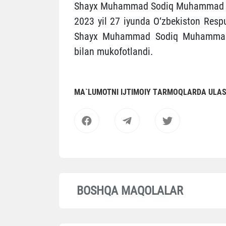
Shayx Muhammad Sodiq Muhammad Yusu
2023 yil 27 iyunda O‘zbekiston Respu
Shayx Muhammad Sodiq Muhammad Yu
bilan mukofotlandi.
MА`LUMOTNI IJTIMOIY TАRMOQLАRDА ULА
BOSHQA MAQOLALAR