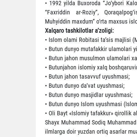
• 1992 yilda Buxoroda “Jo‘ybori Kal
“Faxriddin ar-Roziy”, Qoraqalpog
Muhyiddin maxdum” o‘rta maxsus islom
Xalqaro tashkilotlar a’zoligi:
• Islom olami Robitasi ta’sis majlisi 
• Butun dunyo mutafakkir ulamolari yig
• Butun jahon musulmon ulamolari xa
• Butunjahon islomiy xalq boshqaruvin
• Butun jahon tasavvuf uyushmasi;
• Butun dunyo da’vat uyushmasi;
• Butun dunyo masjidlar uyushmasi;
• Butun dunyo Islom uyushmasi (Islo
• Oli Bayt «Islomiy tafakkur» qirollik 
Shayx Muhammad Sodiq Muhammad Yusuf
ilmlarga doir yuzdan ortiq asarlar mual