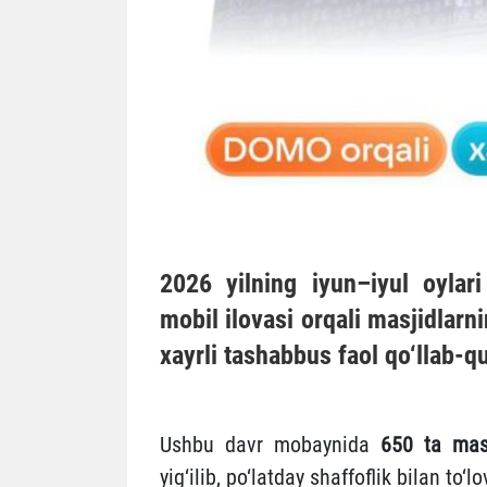
2026 yilning iyun–iyul oyla
mobil ilovasi orqali masjidlarn
xayrli tashabbus faol qo‘llab-q
Ushbu davr mobaynida
650 ta mas
yig‘ilib, po‘latday shaffoflik bilan to‘lo