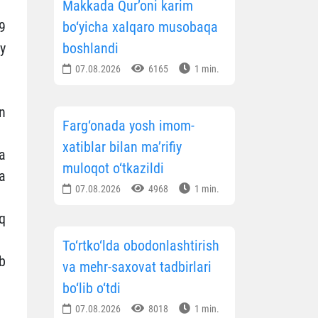
Makkada Qur’oni karim
9
bo‘yicha xalqaro musobaqa
y
boshlandi
07.08.2026
6165
1 min.
n
Farg‘onada yosh imom-
xatiblar bilan ma’rifiy
a
muloqot o‘tkazildi
a
07.08.2026
4968
1 min.
q
To‘rtko‘lda obodonlashtirish
b
va mehr-saxovat tadbirlari
bo‘lib o‘tdi
07.08.2026
8018
1 min.