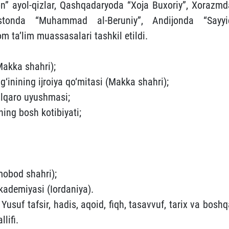
on” ayol-qizlar, Qashqadaryoda “Xoja Buxoriy”, Xorazmd
‘istonda “Muhammad al-Beruniy”, Andijonda “Sayyi
 ta’lim muassasalari tashkil etildi.
(Makka shahri);
‘inining ijroiya qo‘mitasi (Makka shahri);
lqaro uyushmasi;
ing bosh kotibiyati;
mobod shahri);
akademiyasi (Iordaniya).
 tafsir, hadis, aqoid, fiqh, tasavvuf, tarix va boshq
lifi.