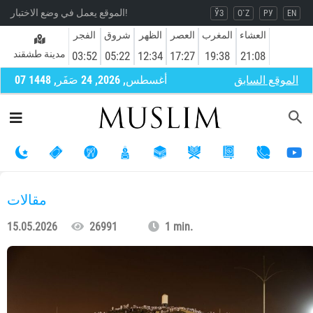
الموقع يعمل في وضع الاختبار!
ЎЗ
O`Z
РУ
EN
العشاء
المغرب
العصر
الظهر
شروق
الفجر
مدينة طشقند
03:52
05:22
12:34
17:27
19:38
21:08
الموقع السابق
07 أغسطس, 2026, 24 صَفَر, 1448
مقالات
15.05.2026
26991
1 min.