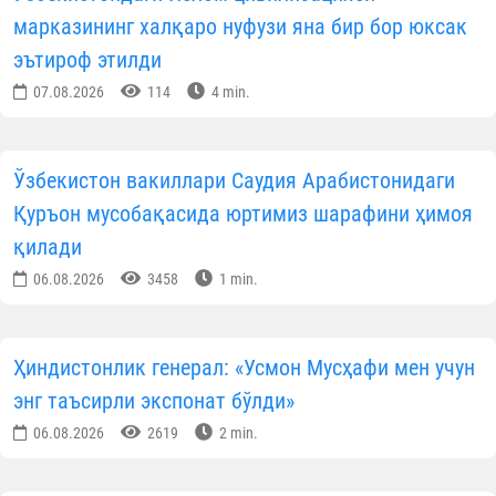
марказининг халқаро нуфузи яна бир бор юксак
эътироф этилди
07.08.2026
114
4 min.
Ўзбекистон вакиллари Саудия Арабистонидаги
Қуръон мусобақасида юртимиз шарафини ҳимоя
қилади
06.08.2026
3458
1 min.
Ҳиндистонлик генерал: «Усмон Мусҳафи мен учун
энг таъсирли экспонат бўлди»
06.08.2026
2619
2 min.