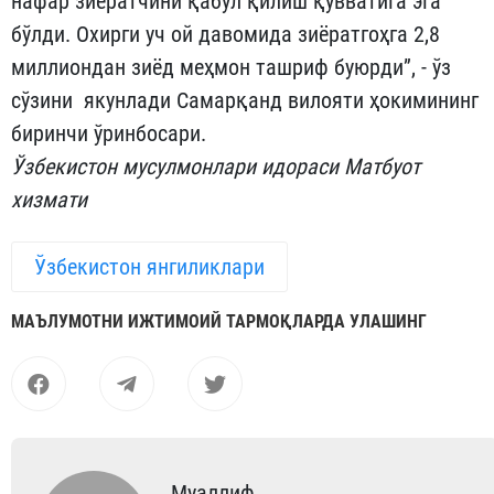
нафар зиёратчини қабул қилиш қувватига эга
бўлди. Охирги уч ой давомида зиёратгоҳга 2,8
миллиондан зиёд меҳмон ташриф буюрди”, - ўз
сўзини якунлади Самарқанд вилояти ҳокимининг
биринчи ўринбосари.
Ўзбекистон мусулмонлари идораси Матбуот
хизмати
Ўзбекистон янгиликлари
МАЪЛУМОТНИ ИЖТИМОИЙ ТАРМОҚЛАРДА УЛАШИНГ
Муаллиф