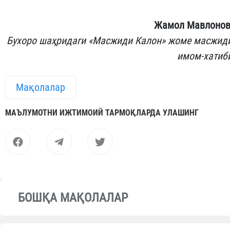
Жамол Мавлонов
Бухоро шаҳридаги «Масжиди Калон» жоме масжид
имом-хатиб
Мақолалар
МАЪЛУМОТНИ ИЖТИМОИЙ ТАРМОҚЛАРДА УЛАШИНГ
БОШҚА МАҚОЛАЛАР