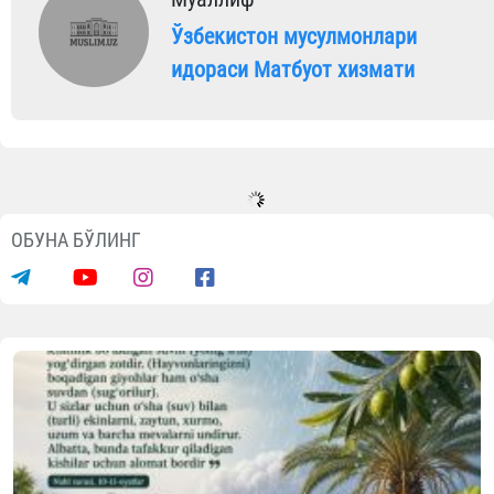
Ўзбекистон мусулмонлари
идораси Матбуот хизмати
ОБУНА БЎЛИНГ