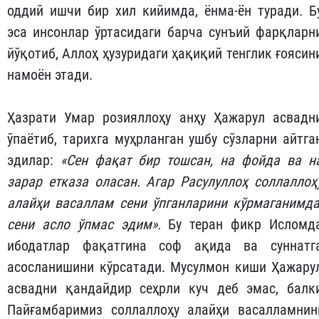
оддий ишчи бир хил кийимда, ёнма-ён туради. Б
эса инсонлар ўртасидаги барча сунъий фарқларн
йўқотиб, Аллоҳ ҳузуридаги ҳақиқий тенглик ғоясин
намоён этади.
Ҳазрати Умар розияллоҳу анҳу Ҳажарул асвадн
ўпаётиб, тарихга муҳрланган ушбу сўзларни айтга
эдилар:
«Сен фақат бир тошсан, на фойда ва н
зарар етказа оласан. Агар Расулуллоҳ соллаллоҳ
алайҳи васаллам сени ўпганларини кўрмаганимда
сени асло ўпмас эдим».
Бу теран фикр Исломд
ибодатлар фақатгина соф ақида ва суннатг
асосланишини кўрсатади. Мусулмон киши Ҳажару
асвадни қандайдир сеҳрли куч деб эмас, балк
Пайғамбаримиз соллаллоҳу алайҳи васалламнин