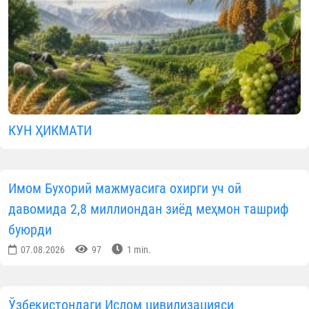
КУН ҲИКМАТИ
Имом Бухорий мажмуасига охирги уч ой
давомида 2,8 миллиондан зиёд меҳмон ташриф
буюрди
07.08.2026
97
1 min.
Ўзбекистондаги Ислом цивилизацияси