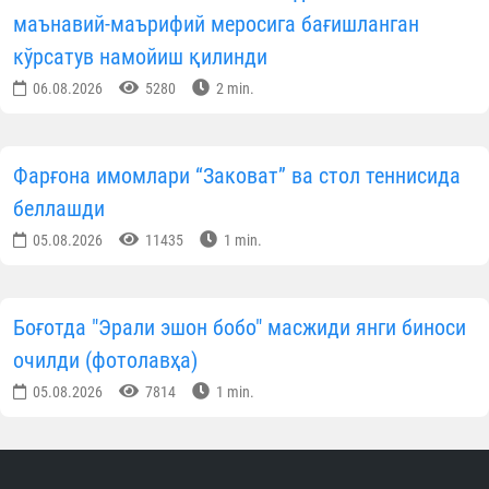
маънавий-маърифий меросига бағишланган
кўрсатув намойиш қилинди
06.08.2026
5280
2 min.
Фарғона имомлари “Заковат” ва стол теннисида
беллашди
05.08.2026
11435
1 min.
Боғотда "Эрали эшон бобо" масжиди янги биноси
очилди (фотолавҳа)
05.08.2026
7814
1 min.