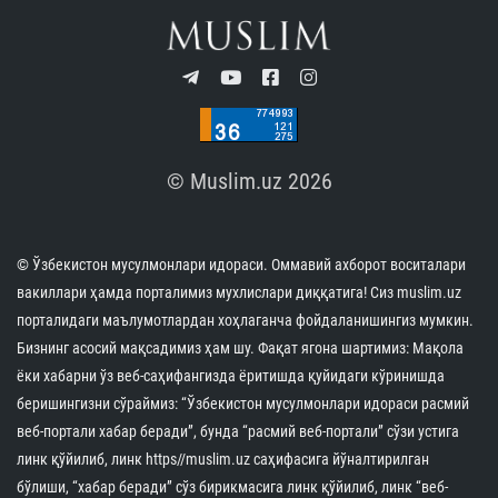
© Muslim.uz 2026
© Ўзбекистон мусулмонлари идораси. Оммавий ахборот воситалари
вакиллари ҳамда порталимиз мухлислари диққатига! Сиз muslim.uz
порталидаги маълумотлардан хоҳлаганча фойдаланишингиз мумкин.
Бизнинг асосий мақсадимиз ҳам шу. Фақат ягона шартимиз: Мақола
ёки хабарни ўз веб-саҳифангизда ёритишда қуйидаги кўринишда
беришингизни сўраймиз: “Ўзбекистон мусулмонлари идораси расмий
веб-портали хабар беради”, бунда “расмий веб-портали” сўзи устига
линк қўйилиб, линк https//muslim.uz саҳифасига йўналтирилган
бўлиши, “хабар беради” сўз бирикмасига линк қўйилиб, линк “веб-