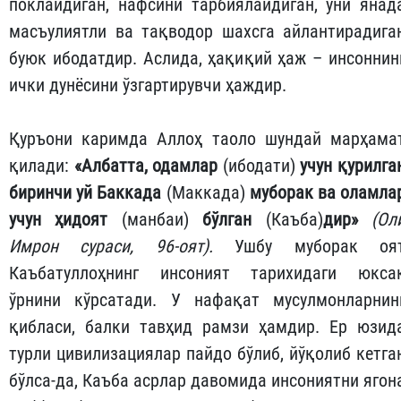
поклайдиган, нафсини тарбиялайдиган, уни янад
масъулиятли ва тақводор шахсга айлантирадига
буюк ибодатдир. Аслида, ҳақиқий ҳаж – инсоннин
ички дунёсини ўзгартирувчи ҳаждир.
Қуръони каримда Аллоҳ таоло шундай марҳама
қилади:
«Албатта, одамлар
(ибодати)
учун қурилга
биринчи уй Баккада
(Маккада)
муборак ва оламла
учун ҳидоят
(манбаи)
бўлган
(Каъба)
дир»
(Ол
Имрон сураси, 96-оят).
Ушбу муборак оя
Каъбатуллоҳнинг инсоният тарихидаги юкса
ўрнини кўрсатади. У нафақат мусулмонларнин
қибласи, балки тавҳид рамзи ҳамдир. Ер юзид
турли цивилизациялар пайдо бўлиб, йўқолиб кетга
бўлса-да, Каъба асрлар давомида инсониятни ягон