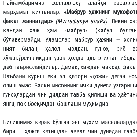
Пайғамбаримиз соллаллоҳу алайҳи васалла
марҳамат қилганлар:
«Мабрур ҳажнинг мукофот
фақат жаннатдир»
(Муттафақун алайҳ).
Лекин ҳа
қандай ҳаж ҳам «мабрур» (қабул бўлган
бўлавермайди. Уламолар мабрур ҳажни — холи
ният билан, ҳалол молдан, гуноҳ, риё в
хўжакўрсинликдан узоқ ҳолда адо этилган ибода
деб таърифлайдилар. Демак, ҳаждан мақсад фақа
Каъбани кўриш ёки эл қатори «ҳожи» деган но
олиш эмас. Балки инсоннинг ички дунёси ўзгариши
гуноҳлардан чин дилдан тавба қилиши ва ҳаётин
янги, пок босқичдан бошлаши муҳимдир.
Билишимиз керак бўлган энг муҳим масалаларда
бири — ҳажга кетишдан аввал чин дунёдан тавб