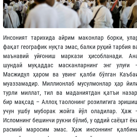
Инсоният тарихида айрим маконлар борки, ула
фақат географик нуқта эмас, балки руҳий тарбия в
маънавий уйғониш маркази ҳисобланади. Ан
шундай муқаддас масканларнинг энг улуғи 
Масжидул ҳаром ва увинг қалби бўлган Каъба
муаззамадир. Миллионлаб мусулмонлар ҳар йил
турли миллат, тил ва маданиятдан қатъи назар
бир мақсад – Аллоҳ таолонинг розилигига эриши
учун ушбу муборак жойга йўл оладилар. Ҳаж 
Исломнинг бешинчи рукни бўлиб, у оддий саёҳат ёк
расмий маросим эмас. Ҳаж инсоннинг қалбин