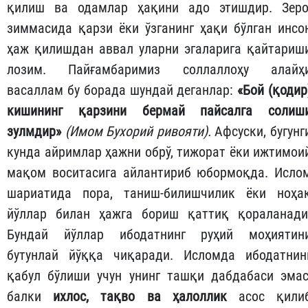
қилиш ва одамлар ҳақини адо этишдир. Зеро
зиммасида қарзи ёки ўзганинг ҳақи бўлган инсо
ҳаж қилишдан аввал уларни эгаларига қайтариш
лозим. Пайғамбаримиз соллаллоҳу алайҳ
васаллам бу борада шундай деганлар:
«Бой (қодир
кишининг қарзини бермай пайсалга солиш
зулмдир»
(Имом Бухорий ривояти).
Афсуски, бугунг
кунда айримлар ҳажни обрў, тижорат ёки ижтимои
мақом воситасига айлантириб юбормоқда. Исло
шариатида пора, таниш-билишчилик ёки ноҳа
йўллар билан ҳажга бориш қаттиқ қораланади
Бундай йўллар ибодатнинг руҳий моҳиятин
бутунлай йўққа чиқаради. Исломда ибодатнин
қабул бўлиши учун унинг ташқи дабдабаси эмас
балки
ихлос, тақво ва ҳалоллик
асос қили