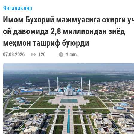
Янгиликлар
Имом Бухорий мажмуасига охирги у
ой давомида 2,8 миллиондан зиёд
меҳмон ташриф буюрди
07.08.2026
120
1 min.