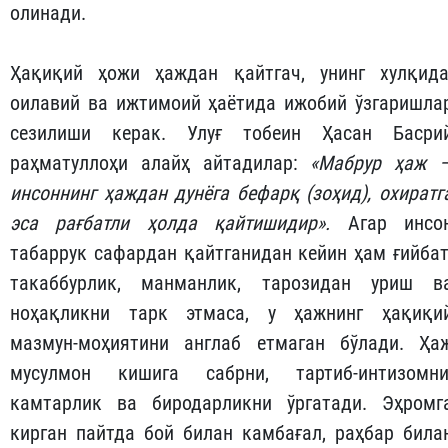
олинади.
Ҳақиқий ҳожи ҳаждан қайтгач, унинг хулқида
оилавий ва ижтимоий ҳаётида ижобий ўзгаришла
сезилиши керак. Улуғ тобеин Ҳасан Басри
раҳматуллоҳи алайҳ айтадилар:
«Мабрур ҳаж 
инсоннинг ҳаждан дунёга бефарқ (зоҳид), охиратг
эса рағбатли ҳолда қайтишидир».
Агар инсо
табаррук сафардан қайтганидан кейин ҳам ғийбат
такаббурлик, манманлик, тарозидан уриш в
ноҳақликни тарк этмаса, у ҳажнинг ҳақиқи
мазмун-моҳиятини англаб етмаган бўлади. Ҳа
мусулмон кишига сабрни, тартиб-интизомни
камтарлик ва биродарликни ўргатади. Эҳромг
кирган пайтда бой билан камбағал, раҳбар била