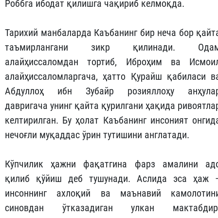
Роббга ибодат қилишга чақириб келмоқда.
Тарихий манбаларда Каъбанинг бир неча бор қайт
таъмирлангани зикр қилинади. Ода
алайҳиссаломдан тортиб, Иброҳим ва Исмои
алайҳиссаломларгача, ҳатто Қурайш қабиласи в
Абдуллоҳ ибн Зубайр розияллоҳу анҳула
давригача унинг қайта қурилгани ҳақида ривоятла
келтирилган. Бу ҳолат Каъбанинг инсоният онгид
нечоғли муқаддас ўрин тутишини англатади.
Кўпчилик ҳажни фақатгина фарз амалини ад
қилиб қўйиш деб тушунади. Аслида эса ҳаж 
инсоннинг ахлоқий ва маънавий камолотин
синовдан ўтказадиган улкан мактабдир