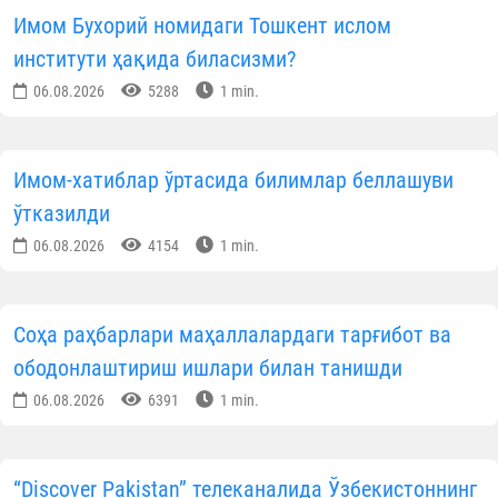
Имом Бухорий номидаги Тошкент ислом
институти ҳақида биласизми?
06.08.2026
5288
1 min.
Имом-хатиблар ўртасида билимлар беллашуви
ўтказилди
06.08.2026
4154
1 min.
Соҳа раҳбарлари маҳаллалардаги тарғибот ва
ободонлаштириш ишлари билан танишди
06.08.2026
6391
1 min.
“Discover Pakistan” телеканалида Ўзбекистоннинг