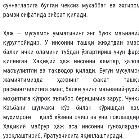
суннатларига бўлган чексиз муҳаббат ва эҳтиро
рамзи сифатида зиёрат қилади.
Ҳаж — мусулмон умматининг энг буюк маънави
қурултойидир. У инсонни ташқи жиҳатдан эмас
балки ички оламини тубдан ўзгартириш учун фар
қилинган. Ҳақиқий ҳаж инсонни камтар, ҳалол
масъулиятли ва тақводор қилади. Бугун мусулмо
жамиятимизда ҳажнинг фақат ташқ
расмиятчилигига эмас, балки унинг маънавий-руҳи
моҳиятига кўпроқ эътибор беришимиз зарур. Чунк
Каъбани шунчаки кўз билан кўришдан ҳа
муҳимроғи — қалб кўзини очиш ва уни поклашдир
Ҳақиқий мабрур ҳаж эса инсонни гуноҳларда
узоқлаштириб, Яратувчисига яқинлаштиради.