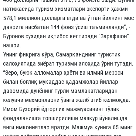
натижасида туризм хизматлари экспорти ҳажми
578,1 миллион долларга етди ва ўтган йилнинг мос
даврига нисбатан 144 фоиз ўсиш таъминланди”, -
Бўронов сўзидан иқтибос келтиради “Зарафшон”
нашри.
Унинг фикрига кўра, Самарқанднинг туристик
салоҳиятида зиёрат туризми алоҳида ўрин тутади.
“Зеро, буюк алломалар ҳаёти ва илмий мероси
билан боғлиқ муқаддас қадамжолар йиллар
давомида дунёнинг турли мамлакатларидан
келувчи меҳмонларни ўзига жалб этиб келмоқда.
Имом Бухорий ёдгорлик мажмуасининг тўлиқ
фойдаланишга топширилиши мазкур йўналишда
янги имкониятлар яратди. Мажмуа кунига 65 минг