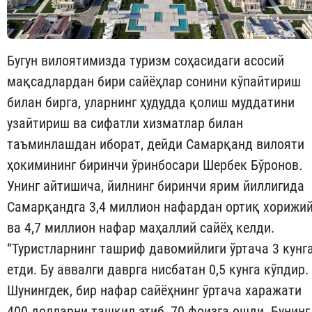
Бугун вилоятимизда туризм соҳасидаги асосий
мақсадлардан бири сайёҳлар сонини кўпайтириш
билан бирга, уларнинг ҳудудда қолиш муддатини
узайтириш ва сифатли хизматлар билан
таъминлашдан иборат, дейди Самарқанд вилояти
ҳокимининг биринчи ўринбосари Шербек Бўронов
.
Унинг айтишича, йилнинг биринчи ярим йиллигида
Самарқандга 3,4 миллион нафардан ортиқ хорижи
ва 4,7 миллион нафар маҳаллий сайёҳ келди.
“Туристларнинг ташриф давомийлиги ўртача 3 кунг
етди. Бу аввалги даврга нисбатан 0,5 кунга кўпдир.
Шунингдек, бир нафар сайёҳнинг ўртача харажати
400 долларни ташкил этиб, 70 фоизга ошди. Бунинг