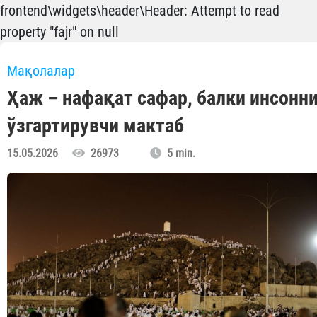
frontend\widgets\header\Header: Attempt to read
property "fajr" on null
Мақолалар
Ҳаж – нафақат сафар, балки инсонн
ўзгартирувчи мактаб
15.05.2026
26973
5 min.