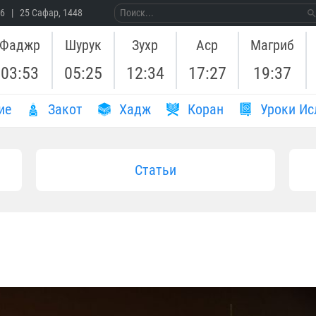
26 | 25 Сафар, 1448
Фаджр
Шурук
Зухр
Аср
Магриб
03:53
05:25
12:34
17:27
19:37
ие
Закот
Хадж
Коран
Уроки Ис
Статьи