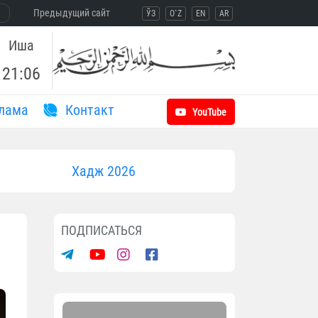
Предыдущий сайт
ЎЗ
O`Z
EN
AR
Иша
21:06
лама
Контакт
YouTube
Хадж 2026
ПОДПИСАТЬСЯ