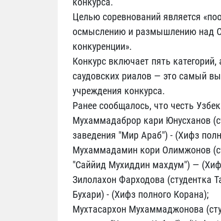
конкурса.
Целью соревнований является «по
осмыслению и размышлению над С
конкуренции».
Конкурс включает пять категорий, 
саудовских риалов — это самый в
учреждения конкурса.
Ранее сообщалось, что честь Узбек
Мухаммадаброр кари Юнусханов (ст
заведения "Мир Араб") - (Хифз полн
Мухаммадамин кори Олимжонов (ст
"Саййид Мухиддин махдум") — (Хифз
Зилолахон Фарходова (студентка 
Бухари) - (Хифз полного Корана);
Мухтасархон Мухаммаджонова (сту