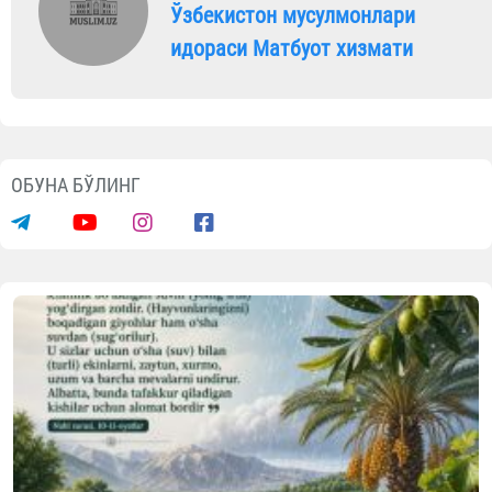
Ўзбекистон мусулмонлари
идораси Матбуот хизмати
ОБУНА БЎЛИНГ