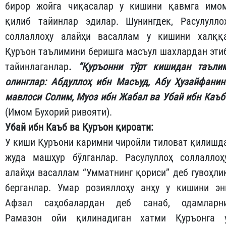
бирор жойга чиқасалар у кишини қавмга имо
қилиб тайинлар эдилар. Шунингдек, Расулулло
соллаллоҳу алайҳи васаллам у кишини халққ
Қуръон таълимини беришга масъул шахлардан эти
тайинлаганлар
. “Қуръонни тўрт кишидан таъли
олинглар: Абдуллоҳ ибн Масъуд, Абу Ҳузайфанин
мавлоси Солим, Муоз ибн Жабал ва Убай ибн Каъб
(Имом Бухорий ривояти).
Убай ибн Каъб ва Қуръон қироати:
У киши Қуръони каримни чиройли тиловат қилишд
жуда машҳур бўлганлар. Расулуллоҳ соллаллоҳ
алайҳи васаллам “Умматнинг қориси” деб гувоҳли
берганлар. Умар розияллоҳу анҳу у кишини эн
Афзал саҳобалардан деб санаб, одамларн
Рамазон ойи қилинадиган хатми Қуръонга 