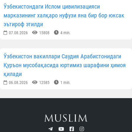
Ўзбекистондаги Ислом цивилизацияси
марказининг халқаро нуфузи яна бир бор юксак
эътироф этилди
07.08.2026
15808
4 min.
Ўзбекистон вакиллари Саудия Арабистонидаги
Қуръон мусобақасида юртимиз шарафини ҳимоя
қилади
06.08.2026
12585
1 min.