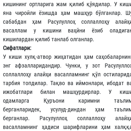
кишининг ортларига жам қилиб қўядилар. У киш
яна чиройли ёзишда ҳам машҳур бўлганлар. Ш
сабабдан ҳам Расулуллоҳ соллаллоҳу алайҳ
васаллам у кишини ваҳйни ёзиб оладига
кишилардан қилиб танлаб олганлар.
Сифатлари
:
У киши хулқ-атвор жиҳатидан ҳам саҳобаларнин
энг афзалларидандир. Чунки, у зот Расулулло
соллаллоҳу алайҳи васалламнинг қўл остиларид
тарбия топдилар. Тақво ва иймонлари, ибодат в
ижобатлари билан машҳурдирлар. У киш
одамларга Қуръони каримни таъли
берганларидек, усулуд-диндан ҳам таъли
берганлар. Расулуллоҳ соллаллоҳу алайҳ
васалламнинг ҳадиси шарифларини ҳам халққ