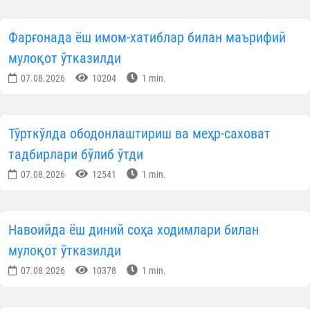
Фарғонада ёш имом-хатиблар билан маърифий
мулоқот ўтказилди
07.08.2026
10204
1 min.
Тўрткўлда ободонлаштириш ва меҳр-саховат
тадбирлари бўлиб ўтди
07.08.2026
12541
1 min.
Навоийда ёш диний соҳа ходимлари билан
мулоқот ўтказилди
07.08.2026
10378
1 min.