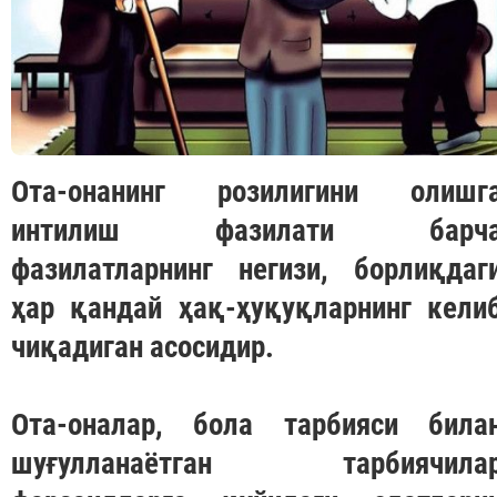
Ота-онанинг розилигини олишг
интилиш фазилати барч
фазилатларнинг негизи, борлиқдаг
ҳар қандай ҳақ-ҳуқуқларнинг кели
чиқадиган асосидир.
Ота-оналар, бола тарбияси била
шуғулланаётган тарбиячила