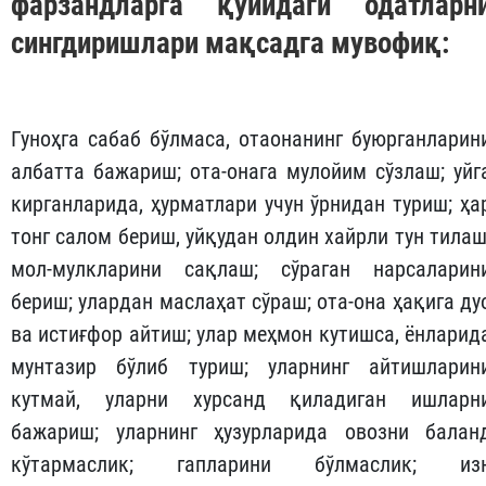
фарзандларга қуйидаги одатларн
сингдиришлари мақсадга мувофиқ:
Гуноҳга сабаб бўлмаса, отаонанинг буюрганларин
албатта бажариш; ота-онага мулойим сўзлаш; уйг
кирганларида, ҳурматлари учун ўрнидан туриш; ҳа
тонг салом бериш, уйқудан олдин хайрли тун тилаш
мол-мулкларини сақлаш; сўраган нарсаларин
бериш; улардан маслаҳат сўраш; ота-она ҳақига ду
ва истиғфор айтиш; улар меҳмон кутишса, ёнларид
мунтазир бўлиб туриш; уларнинг айтишларин
кутмай, уларни хурсанд қиладиган ишларн
бажариш; уларнинг ҳузурларида овозни балан
кўтармаслик; гапларини бўлмаслик; из