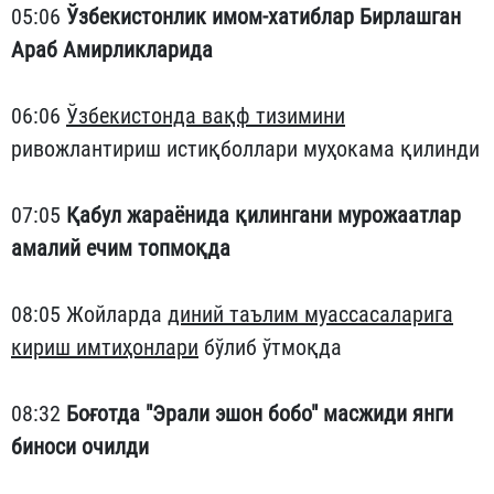
05:06
Ўзбекистонлик имом-хатиблар Бирлашган
Араб Амирликларида
06:06
Ўзбекистонда вақф тизимини
ривожлантириш истиқболлари муҳокама қилинди
07:05
Қабул жараёнида қилингани мурожаатлар
амалий ечим топмоқда
08:05 Жойларда
диний таълим муассасаларига
кириш имтиҳонлари
бўлиб ўтмоқда
08:32
Боғотда "Эрали эшон бобо" масжиди янги
биноси очилди