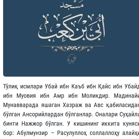
Тўлиқ исмлари Убай ибн Каъб ибн Қайс ибн Убай
ибн Муовия ибн Амр ибн Моликдир. Мадинай
Мунавварада яшаган Хазраж ва Авс қабиласида
бўлган Ансорийлардан бўлганлар. Оналари Суҳайл
бинти Нажжор бўлган. У кишининг иккита куняс
бор: Абулмунзир – Расулуллоҳ соллаллоҳу алайҳ