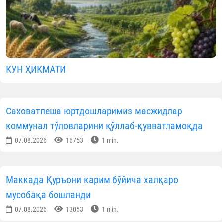
КУН ҲИКМАТИ
Саховатпеша юртдошларимиз масжидлар
коммунал тўловларини қўллаб-қувватламоқда
07.08.2026
16753
1 min.
Маккада Қуръони карим бўйича халқаро
мусобақа бошланди
07.08.2026
13053
1 min.