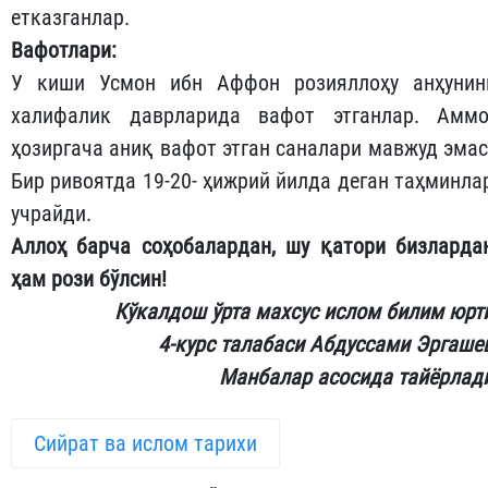
етказганлар.
Вафотлари:
У киши Усмон ибн Аффон розияллоҳу анҳунин
халифалик даврларида вафот этганлар. Аммо
ҳозиргача аниқ вафот этган саналари мавжуд эмас
Бир ривоятда 19-20- ҳижрий йилда деган таҳминла
учрайди.
Аллоҳ барча соҳобалардан, шу қатори бизларда
ҳам рози бўлсин!
Кўкалдош ўрта махсус ислом билим юрт
4-курс талабаси Абдуссами Эргаше
Манбалар асосида тайёрлад
Сийрат ва ислом тарихи