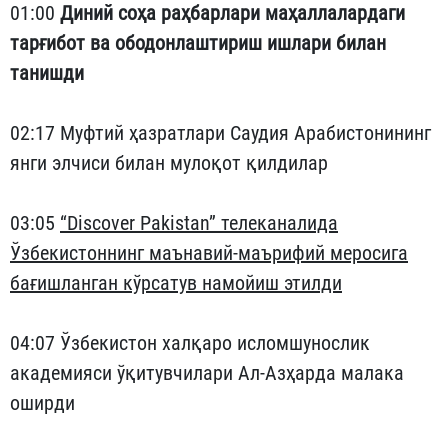
01:00
Диний соҳа раҳбарлари маҳаллалардаги
тарғибот ва ободонлаштириш ишлари билан
танишди
02:17 Муфтий ҳазратлари Саудия Арабистонининг
янги элчиси билан мулоқот қилдилар
03:05
“Discover Pakistan” телеканалида
Ўзбекистоннинг маънавий-маърифий меросига
бағишланган кўрсатув намойиш этилди
04:07 Ўзбекистон халқаро исломшунослик
академияси ўқитувчилари Ал-Азҳарда малака
оширди