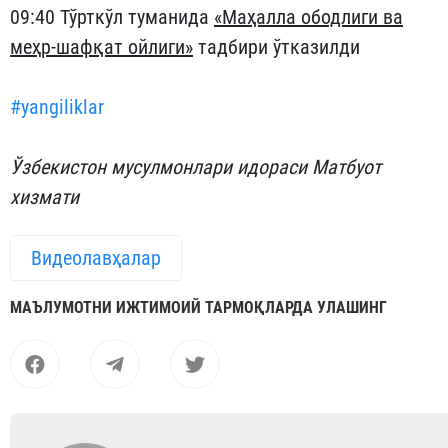
09:40 Тўрткўл туманида
«Маҳалла ободлиги ва
меҳр-шафқат ойлиги»
тадбири ўтказилди
#yangiliklar
Ўзбекистон мусулмонлари идораси Матбуот
хизмати
Видеолавҳалар
МАЪЛУМОТНИ ИЖТИМОИЙ ТАРМОҚЛАРДА УЛАШИНГ