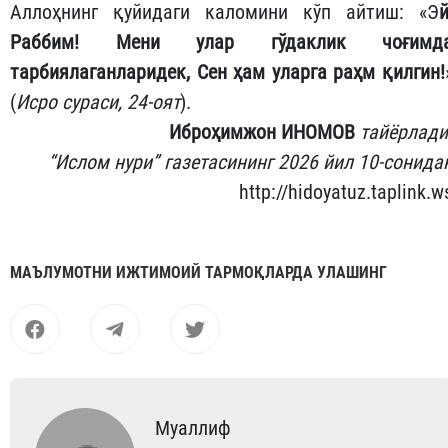
Аллоҳнинг қуйидаги каломини кўп айтиш: «Э
й
Раббим! Мени улар гўдаклик чоғимд
тарбиялаганларидек, Сен ҳам уларга раҳм қилгин!
(
Исро сураси, 24-оят
).
Иброҳимжон ИНОМОВ
тайёрлади
“Ислом нури” газетасининг 2026 йил 10-сонида
http://hidoyatuz.taplink.w
МАЪЛУМОТНИ ИЖТИМОИЙ ТАРМОҚЛАРДА УЛАШИНГ
Муаллиф