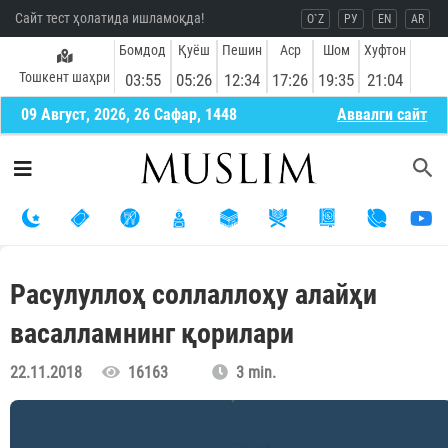
Сайт тест ҳолатида ишламоқда!
O`Z
РУ
EN
AR
Бомдод
Қуёш
Пешин
Аср
Шом
Хуфтон
Тошкент шаҳри
03:55
05:26
12:34
17:26
19:35
21:04
09 Август, 2026, 26 Сафар, 1448
Aввалги сайт
Расулуллоҳ соллаллоҳу алайҳи
васалламнинг қорилари
22.11.2018
16163
3 min.