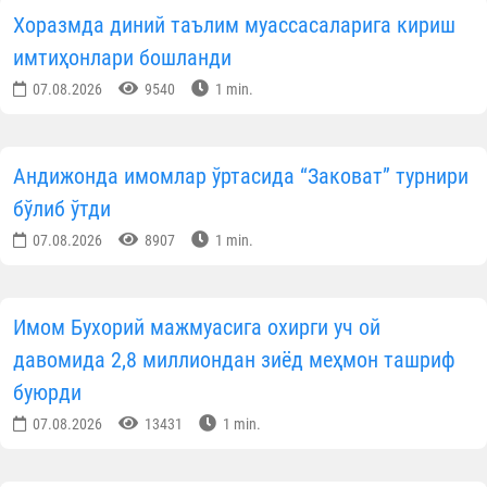
Хоразмда диний таълим муассасаларига кириш
имтиҳонлари бошланди
07.08.2026
9540
1 min.
Андижонда имомлар ўртасида “Заковат” турнири
бўлиб ўтди
07.08.2026
8907
1 min.
Имом Бухорий мажмуасига охирги уч ой
давомида 2,8 миллиондан зиёд меҳмон ташриф
буюрди
07.08.2026
13431
1 min.