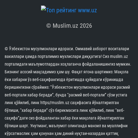
© Muslim.uz 2026
© Ўзбекистон мусулмонлари идораси. Оммавий ахборот воситалари
вакиллари ҳамда порталимиз мухлислари диққатига! Сиз muslim.uz
порталидаги маълумотлардан хоҳлаганча фойдаланишингиз мумкин.
Бизнинг асосий мақсадимиз ҳам шу. Фақат ягона шартимиз: Мақола
ёки хабарни ўз веб-саҳифангизда ёритишда қуйидаги кўринишда
беришингизни сўраймиз: “Ўзбекистон мусулмонлари идораси расмий
веб-портали хабар беради”, бунда “расмий веб-портали” сўзи устига
линк қўйилиб, линк https//muslim.uz саҳифасига йўналтирилган
бўлиши, “хабар беради” сўз бирикмасига линк қўйилиб, линк “веб-
саҳифа”даги сиз фойдаланган хабар ёки мақолага йўналтирилган
бўлиши шарт. Унутманг, маълумот олинганда манзил ва муаллифни
кўрсатмаслик ҳам қонунан ҳам диний нуқтаи-назардан қаттиқ