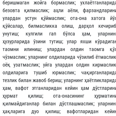
беришмаган жойга бормаслик; ухлаётганларид
безовта қилмаслик; аҳли аёли, фарзандларин
улардан устун қўймаслик; ота-она хатога йў
қўйсалар, билмасликка олиш, дарҳол кечириб
унутиш; кулгили гап бўлса ҳам, уларнин
ҳузурларида ўзини тутиш; улар яхши кўрадига
таомни илиниш; улардан олдин таомга қў
чўзмаслик; уларнинг олдиларида чўзилиб ётмаслик
оёқ узатмаслик; уйга улардан олдин кирмаслик
олдиларига тушиб юрмаслик; чақирганларид
тезлик билан жавоб бериш; уларнинг ҳаётликларид
ҳам, вафот этганларидан кейин ҳам дўстларин
ҳурмат қилиш; ота-онасининг ҳурматин
қилмайдиганлар билан дўстлашмаслик; уларнин
ҳақларига дуо қилиш; вафотларидан кейи