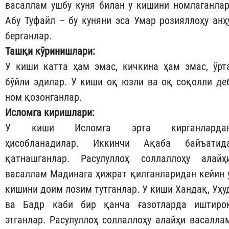
васаллам ушбу куня билан у кишини номлаганлар
Абу Туфайл – бу куняни эса Умар розияллоҳу анҳ
берганлар.
Ташқи кўринишлари:
У киши катта ҳам эмас, кичкина ҳам эмас, ўрт
бўйли эдилар. У киши оқ юзли ва оқ соқолли де
ном қозонганлар.
Исломга киришлари:
У киши Исломга эрта кирганларда
ҳисобланадилар. Иккинчи Ақаба байъатид
қатнашганлар. Расулуллоҳ соллаллоҳу алайҳ
васаллам Мадинага ҳижрат қилганларидан кейин 
кишини доим лозим тутганлар. У киши Хандақ, Уҳу
ва Бадр каби бир қанча ғазотларда иштиро
этганлар. Расулуллоҳ соллаллоҳу алайҳи васалла