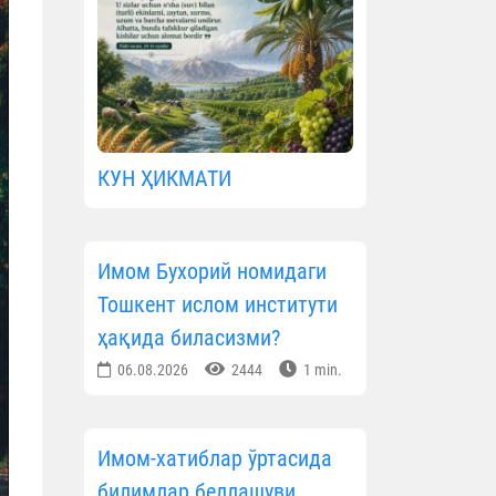
КУН ҲИКМАТИ
Имом Бухорий номидаги
Тошкент ислом институти
ҳақида биласизми?
06.08.2026
2444
1 min.
Имом-хатиблар ўртасида
билимлар беллашуви