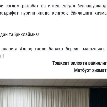
би соғлом рақобат ва интеллектуал беллашувлард
аърифат нурини янада кенгроқ ёйилaшига хизма
бдан табриклаймиз!
шларига Аллоҳ таоло барака берсин, масъулиятл
ин!
Тошкент вилояти вакиллиг
Матбуот хизмат