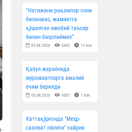
“Натижани рақамлар сони
биланмас, жамиятга
қўшилган ижобий таъсир
билан баҳолаймиз”
05.08.2026
6492
17 min.
Қабул жараёнида
мурожаатларга амалий
ечим берилди
05.08.2026
6007
1 min.
Каттақўрғонда "Меҳр-
саховат ойлиги" хайрия
-