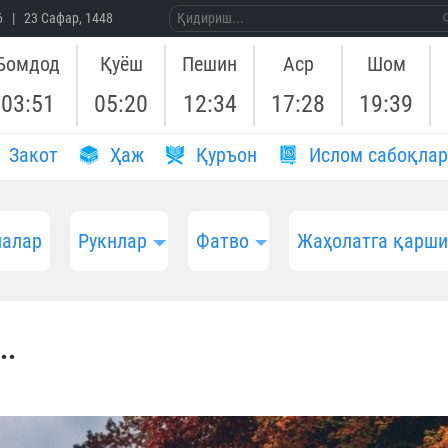
26 | 23 Сафар, 1448
Бомдод
Қуёш
Пешин
Аср
Шом
03:51
05:20
12:34
17:28
19:39
Закот
Ҳаж
Қуръон
Ислом сабоқлар
алар
Рукнлар
Фатво
Жаҳолатга қарш
..