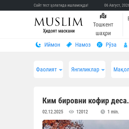
Сайт тест ҳолатида ишламоқда!
06 Август, 20
Тошкент
Ҳидоят маскани
шаҳри
Иймон
Намоз
Рўза
Фаолият
Янгиликлар
Мақол
Ким бировни кофир деса.
02.12.2025
12012
1 min.