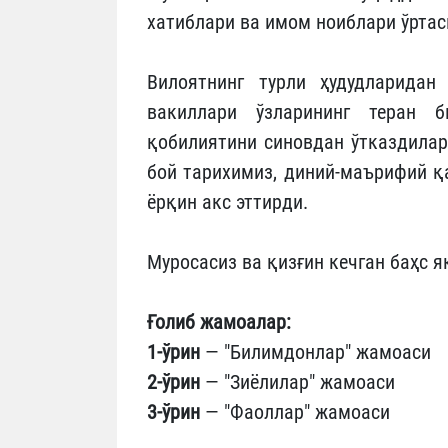
хатиблари ва имом ноиблари ўрта
Вилоятнинг турли ҳудудларида
вакиллари ўзларининг теран 
қобилиятини синовдан ўтказдилар
бой тарихимиз, диний-маърифий қ
ёрқин акс эттирди.
Муросасиз ва қизғин кечган баҳс я
Ғолиб жамоалар:
1-ўрин
— "Билимдонлар" жамоаси
2-ўрин
— "Зиёлилар" жамоаси
3-ўрин
— "Фаоллар" жамоаси