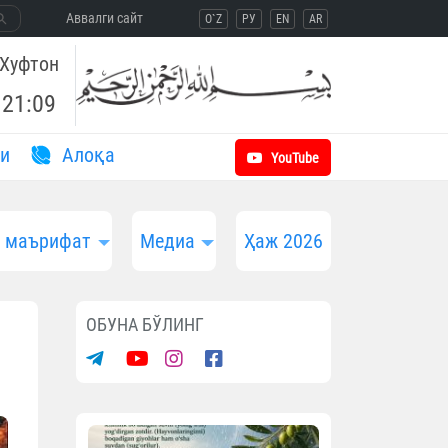
Aввалги сайт
O`Z
РУ
EN
AR
Хуфтон
21:09
и
Aлоқа
YouTube
и маърифат
Медиа
Ҳаж 2026
ОБУНА БЎЛИНГ