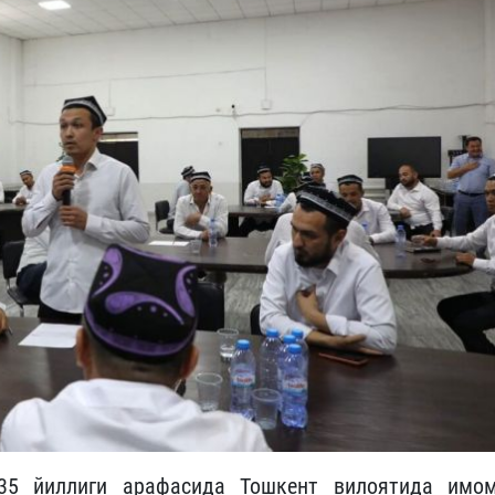
35 йиллиги арафасида Тошкент вилоятида имом