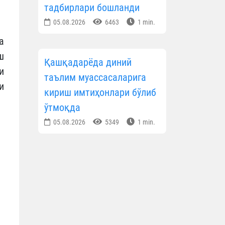
тадбирлари бошланди
05.08.2026
6463
1 min.
а
ш
Қашқадарёда диний
и
таълим муассасаларига
и
кириш имтиҳонлари бўлиб
ўтмоқда
05.08.2026
5349
1 min.