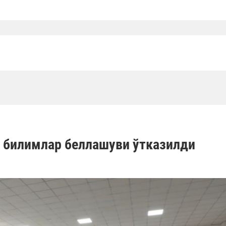
 билимлар беллашуви ўтказилди