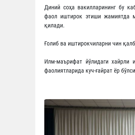
Диний соҳа вакилларининг бу ка
фаол иштирок этиши жамиятда м
қилади.
Ғолиб ва иштирокчиларни чин қал
Илм-маърифат йўлидаги хайрли и
фаолиятларида куч-ғайрат ёр бўлс