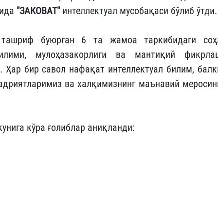
сида
"ЗАКОВАТ"
интеллектуал мусобақаси бўлиб ўтди.
н ташриф буюрган 6 та жамоа таркибидаги соҳ
билими, мулоҳазакорлиги ва мантиқий фикрла
. Ҳар бир савол нафақат интеллектуал билим, балк
адриятларимиз ва халқимизнинг маънавий меросин
кунига кўра ғолиблар аниқланди: