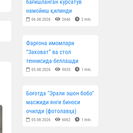
бағишланган кўрсатув
намойиш қилинди
06.08.2026
2646
2 min.
Фарғона имомлари
“Заковат” ва стол
теннисида беллашди
05.08.2026
9655
1 min.
Боғотда "Эрали эшон бобо"
масжиди янги биноси
очилди (фотолавҳа)
05.08.2026
6062
1 min.