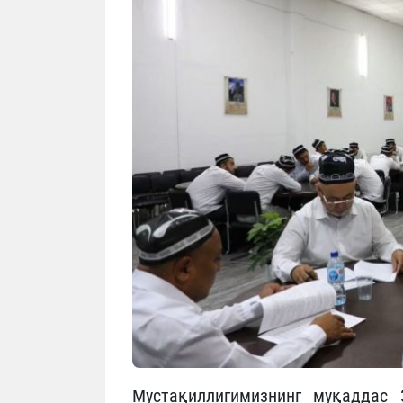
Мустақиллигимизнинг муқаддас 