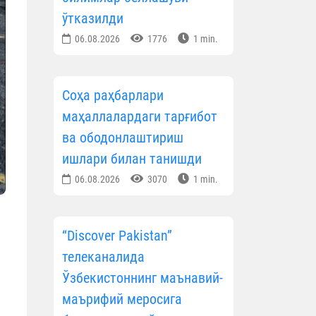
ўтказилди
06.08.2026
1776
1 min.
Соҳа раҳбарлари
маҳаллалардаги тарғибот
ва ободонлаштириш
ишлари билан танишди
06.08.2026
3070
1 min.
“Discover Pakistan”
телеканалида
Ўзбекистоннинг маънавий-
маърифий меросига