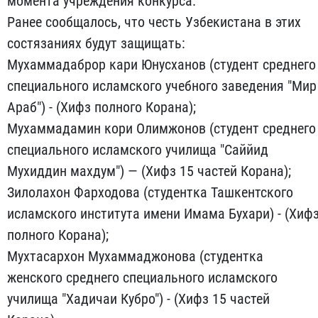
момента учреждения конкурса.
Ранее сообщалось, что честь Узбекистана в этих
состязаниях будут защищать:
Мухаммадаброр кари Юнусханов (студент среднего
специального исламского учебного заведения "Мир
Араб") - (Хифз полного Корана);
Мухаммадамин кори Олимжонов (студент среднего
специального исламского училища "Саййид
Мухиддин махдум") — (Хифз 15 частей Корана);
Зилолахон Фарходова (студентка Ташкентского
исламского института имени Имама Бухари) - (Хиф
полного Корана);
Мухтасархон Мухаммаджонова (студентка
женского среднего специального исламского
училища "Хадичаи Кубро") - (Хифз 15 частей