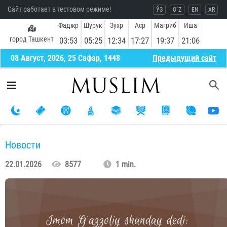
Сайт работает в тестовом режиме!
ЎЗ
O`Z
EN
AR
Фаджр
Шурук
Зухр
Аср
Магриб
Иша
город Ташкент
03:53
05:25
12:34
17:27
19:37
21:06
08 Август, 2026, 25 Сафар, 1448
Предыдущий сайт
Новости
22.01.2026
8577
1 min.