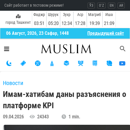
Сайт работает в тестовом режиме!
ЎЗ
O`Z
EN
AR
Фаджр
Шурук
Зухр
Аср
Магриб
Иша
город Ташкент
03:51
05:20
12:34
17:28
19:39
21:09
06 Август, 2026, 23 Сафар, 1448
Предыдущий сайт
Новости
Имам-хатибам даны разъяснения о
платформе KPI
09.04.2026
24343
1 min.