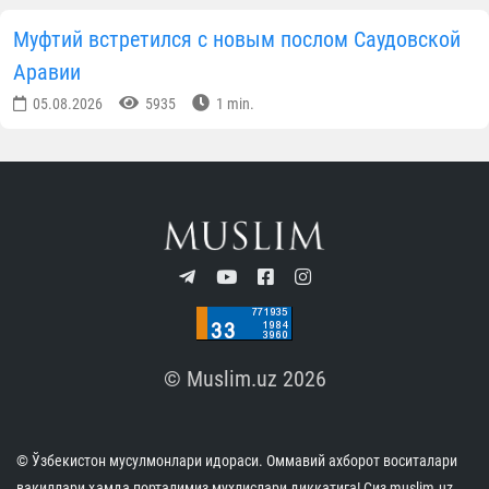
Муфтий встретился с новым послом Саудовской
Аравии
05.08.2026
5935
1 min.
© Muslim.uz 2026
© Ўзбекистон мусулмонлари идораси. Оммавий ахборот воситалари
вакиллари ҳамда порталимиз мухлислари диққатига! Сиз muslim.uz