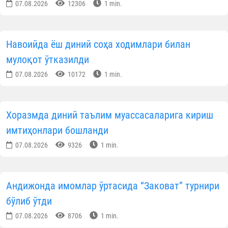
Фарғона вилояти
— 24,9 млн сўм.
Бу каби хайрли эҳсонлар масжидларимизнин
узлуксиз фаолиятини таъминлаш ва намозхонла
учун муносиб шароит яратишга хизмат қилмоқда.
Барча саховатпеша ҳамюртларимизга самими
миннатдорлик билдириб, қилинаётган эзг
амалларга Ҳақ таолодан барака тилайди.
Ўзбекистон мусулмонлари идорас
Матбуот хизмат
Ўзбекистон янгиликлари