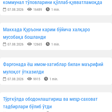
Ушбу давр мобайнида
650 та масжид
учун жам
254,7 миллион сўм
хайрия маблағлари йиғилиб
пўлатдай шаффофлик билан тўловларг
йўналтирилди.
Сарфланган маблағлар тақсимоти:
225,9 млн сўм (88,7%)
— электр энергияс
тўловларига;
28,8 млн сўм (11,3%)
— табиий га
харажатларини қоплашга.
Энг кўп хайрия қилинган ҳудудлар:
Тошкент шаҳри
— 103,6 млн сўм;
Тошкент вилояти
— 29,3 млн сўм;
Қорақалпоғистон Республикаси
— 27,4 млн сўм;