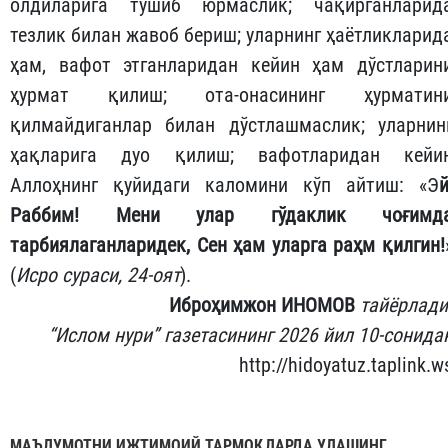
олдиларига тушиб юрмаслик; чақирганларид
тезлик билан жавоб бериш; уларнинг ҳаётликларид
ҳам, вафот этганларидан кейин ҳам дўстларин
ҳурмат қилиш; ота-онасининг ҳурматин
қилмайдиганлар билан дўстлашмаслик; уларнин
ҳақларига дуо қилиш; вафотларидан кейи
Аллоҳнинг қуйидаги каломини кўп айтиш: «Э
й
Раббим! Мени улар гўдаклик чоғимд
тарбиялаганларидек, Сен ҳам уларга раҳм қилгин!
(
Исро сураси, 24-оят
).
Иброҳимжон ИНОМОВ
тайёрлади
“Ислом нури” газетасининг 2026 йил 10-сонида
http://hidoyatuz.taplink.w
МАЪЛУМОТНИ ИЖТИМОИЙ ТАРМОҚЛАРДА УЛАШИНГ