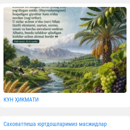
қўллаб-қувватламоқда
07.08.2026
16512
1 min.
Ўзбекистон мусулмонлари идорас
Масжидлар билан ишлаш бўлиминин
маълумотига кўра, 2026 йилнинг июнь
июль ойлари давомида юртдошларими
томонидан
DOMO
мобил иловаси орқал
масжидларнинг коммунал харажатларин
қоплашга қаратилган хайрли ташаббу
фаол қўллаб-қувватланди.