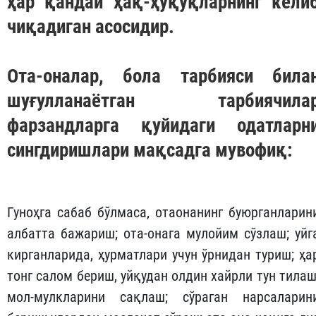
ҳар қандай ҳақ-ҳуқуқларнинг кели
чиқадиган асосидир.
Ота-оналар, бола тарбияси била
шуғулланаётган тарбиячила
фарзандларга қуйидаги одатларн
сингдиришлари мақсадга мувофиқ:
Гуноҳга сабаб бўлмаса, отаонанинг буюрганларин
албатта бажариш; ота-онага мулойим сўзлаш; уйг
кирганларида, ҳурматлари учун ўрнидан туриш; ҳа
тонг салом бериш, уйқудан олдин хайрли тун тилаш
мол-мулкларини сақлаш; сўраган нарсаларин