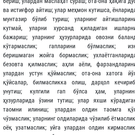
бериш; улардан маслаҳат сўраш; ота-она ҳақига ду
ва истиғфор айтиш; улар меҳмон кутишса, ёнларид
мунтазир бўлиб туриш; уларнинг айтишларин
кутмай, уларни хурсанд қиладиган ишларн
бажариш; уларнинг ҳузурларида овозни балан
кўтармаслик; гапларини бўлмаслик; из
беришмаган жойга бормаслик; ухлаётганларид
безовта қилмаслик; аҳли аёли, фарзандларин
улардан устун қўймаслик; ота-она хатога йў
қўйсалар, билмасликка олиш, дарҳол кечириб
унутиш; кулгили гап бўлса ҳам, уларнин
ҳузурларида ўзини тутиш; улар яхши кўрадига
таомни илиниш; улардан олдин таомга қў
чўзмаслик; уларнинг олдиларида чўзилиб ётмаслик
оёқ узатмаслик; уйга улардан олдин кирмаслик