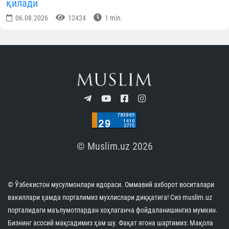
КУН ҲИКМАТИ
Саховатпеша юртдошларимиз масжидлар
коммунал тўловларини қўллаб-қувватламоқда