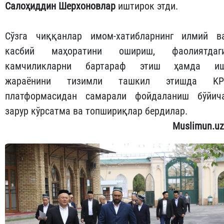
Салоҳиддин Шерхоновлар
иштирок этди.
Сўзга чиққанлар имом-хатибларнинг илмий в
касбий маҳоратини ошириш, фаолиятдаг
камчиликларни бартараф этиш ҳамда и
жараёнини тизимли ташкил этишда KP
платформасидан самарали фойдаланиш бўйич
зарур кўрсатма ва топшириқлар бердилар.
Muslimun.uz