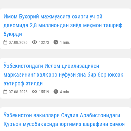
МАЪЛУМОТНИ ИЖТИМОИЙ ТАРМОҚЛАРДА УЛАШИНГ
Муаллиф
Ўзбекистон мусулмонлари идораси
Матбуот хизмати
ОБУНА БЎЛИНГ