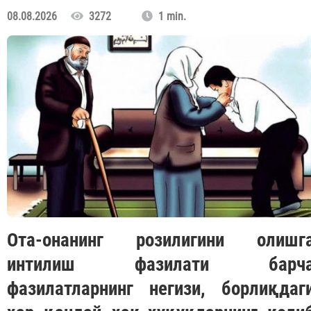
08.08.2026
3272
1 min.
Ота-онанинг розилигини олишг
интилиш фазилати барч
фазилатларнинг негизи, борлиқдаг