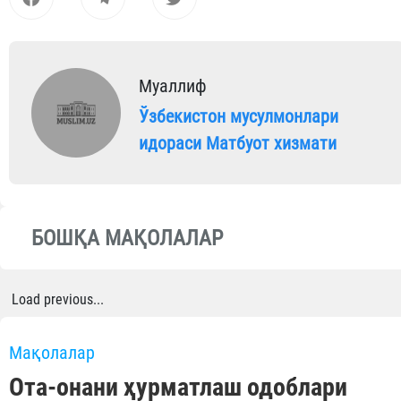
Муаллиф
Ўзбекистон мусулмонлари
идораси Матбуот хизмати
БОШҚА МАҚОЛАЛАР
Load previous...
Мақолалар
Ота-онани ҳурматлаш одоблари