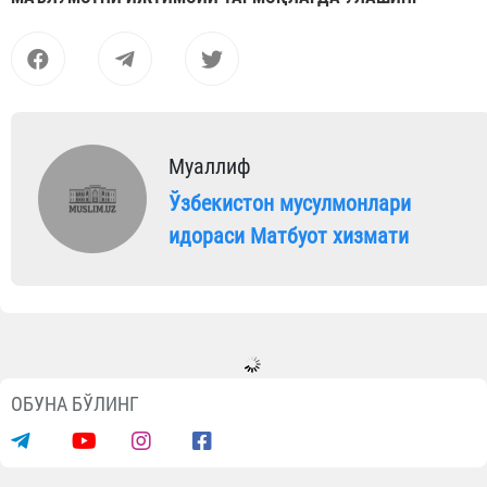
Муаллиф
Ўзбекистон мусулмонлари
идораси Матбуот хизмати
Янгиликлар
Саховатпеша юртдошларимиз
масжидлар коммунал тўловларини