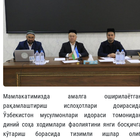
Мамлакатимизда амалга оширилаётга
рақамлаштириш ислоҳотлари доирасид
Ўзбекистон мусулмонлари идораси томонида
диний соҳа ходимлари фаолиятини янги босқичг
кўтариш борасида тизимли ишлар оли