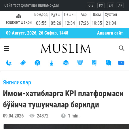
Сайт тест ҳолатида ишламоқда!
O`Z
РУ
EN
AR
Бомдод
Қуёш
Пешин
Аср
Шом
Хуфтон
Тошкент шаҳри
03:55
05:26
12:34
17:26
19:35
21:04
09 Август, 2026, 26 Сафар, 1448
Aввалги сайт
Янгиликлар
Имом-хатибларга KPI платформаси
бўйича тушунчалар берилди
09.04.2026
24372
1 min.