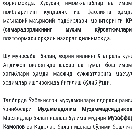
борилмоқда. Хусусан, имом-хатиблар ва имом
ноибларининг кундалик иш фаолияти ҳамд
маънавий-маърифий тадбирлари мониторинги
KP
(самарадорликнинг муҳим кўрсаткичлари
платформаси орқали назорат қилинмоқда.
Шу муносабат билан, жорий йилнинг 9 апрель кун
Андижон вилоятида шаҳар ва туман бош имом
хатиблари ҳамда масжид ҳужжатларига масъу
ходимлар иштирокида йиғилиш бўлиб ўтди.
Тадбирда Ўзбекистон мусулмонлари идораси раис
ўринбосари
Муҳаммадолим Муҳаммадсиддиқо
Масжидлар билан ишлаш бўлими мудири
Музаффа
Камолов
ва Кадрлар билан ишлаш бўлими бошлиғ