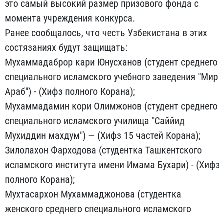
это самый высокий размер призового фонда с
момента учреждения конкурса.
Ранее сообщалось, что честь Узбекистана в этих
состязаниях будут защищать:
Мухаммадаброр кари Юнусханов (студент среднего
специального исламского учебного заведения "Мир
Араб") - (Хифз полного Корана);
Мухаммадамин кори Олимжонов (студент среднего
специального исламского училища "Саййид
Мухиддин махдум") — (Хифз 15 частей Корана);
Зилолахон Фарходова (студентка Ташкентского
исламского института имени Имама Бухари) - (Хиф
полного Корана);
Мухтасархон Мухаммаджонова (студентка
женского среднего специального исламского