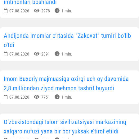
imtihonlari boshlandi
07.08.2026
2978
1 min.
Andijonda imomlar o‘rtasida “Zakovat” turniri bo‘lib
o‘tdi
07.08.2026
2891
1 min.
Imom Buxoriy majmuasiga oxirgi uch oy davomida
2,8 milliondan ziyod mehmon tashrif buyurdi
07.08.2026
7751
1 min.
O‘zbekistondagi Islom sivilizatsiyasi markazining
xalqaro nufuzi yana bir bor yuksak e’tirof etildi