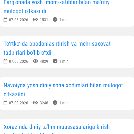
Farg‘onada yosh imom-xatiblar bilan ma’rifiy
muloqot o‘tkazildi
07.08.2026
1531
1 min.
To‘rtko‘lda obodonlashtirish va mehr-saxovat
tadbirlari bo‘lib o‘tdi
07.08.2026
4829
1 min.
Navoiyda yosh diniy soha xodimlari bilan muloqot
o‘tkazildi
07.08.2026
3246
1 min.
Xorazmda diniy ta’lim muassasalariga kirish