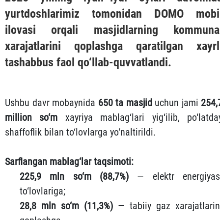
yurtdoshlarimiz tomonidan
DOMO
mobi
ilovasi orqali masjidlarning kommuna
xarajatlarini qoplashga qaratilgan xayrl
tashabbus faol qo‘llab-quvvatlandi.
Ushbu davr mobaynida
650 ta masjid
uchun jami
254,
million so‘m
xayriya mablag‘lari yig‘ilib, po‘latda
shaffoflik bilan to‘lovlarga yo‘naltirildi.
Sarflangan mablag‘lar taqsimoti:
225,9 mln so‘m (88,7%)
— elektr energiyas
to‘lovlariga;
28,8 mln so‘m (11,3%)
— tabiiy gaz xarajatlarin