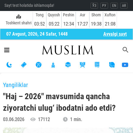
Sayt test holatida ishlamoqda!
ЎЗ
РУ
EN
AR
Tong
Quyosh
Peshin
Asr
Shom
Xufton
Toshkent shahri
03:52
05:22
12:34
17:27
19:38
21:08
07 Avgust, 2026, 24 Safar, 1448
Avvalgi sayt
Yangiliklar
"Haj – 2026" mavsumida qancha
ziyoratchi ulug‘ ibodatni ado etdi?
03.06.2026
17112
1 min.