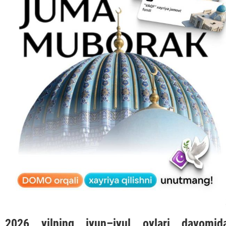
2026 yilning iyun–iyul oylari davomid