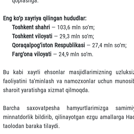
qoplashga.
Eng ko‘p xayriya qilingan hududlar:
Toshkent shahri
— 103,6 mln so‘m;
Toshkent viloyati
— 29,3 mln so‘m;
Qoraqalpog‘iston Respublikasi
— 27,4 mln so‘m;
Farg‘ona viloyati
— 24,9 mln so‘m.
Bu kabi xayrli ehsonlar masjidlarimizning uzluksi
faoliyatini ta’minlash va namozxonlar uchun munosi
sharoit yaratishga xizmat qilmoqda.
Barcha saxovatpesha hamyurtlarimizga samimi
minnatdorlik bildirib, qilinayotgan ezgu amallarga Ha
taolodan baraka tilaydi.