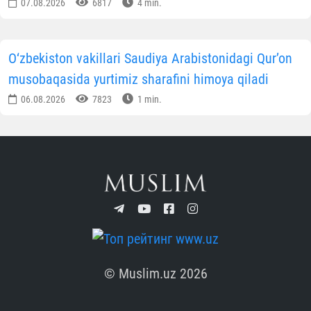
07.08.2026
6817
4 min.
O‘zbekiston vakillari Saudiya Arabistonidagi Qur’on
musobaqasida yurtimiz sharafini himoya qiladi
06.08.2026
7823
1 min.
© Muslim.uz 2026