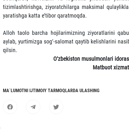
tizimlashtirishga, ziyoratchilarga maksimal qulaylikla
yaratishga katta e’tibor qaratmoqda.
Alloh taolo barcha hojilarimizning ziyoratlarini qabu
aylab, yurtimizga sog‘-salomat qaytib kelishlarini nasi
qilsin.
O‘zbekiston musulmonlari idoras
Matbuot xizmat
MА`LUMOTNI IJTIMOIY TАRMOQLАRDА ULАSHING