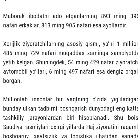
Muborak ibodatni ado etganlarning 893 ming 39
nafari erkaklar, 813 ming 905 nafari esa ayollardir.
Xorijlik ziyoratchilarning asosiy qismi, ya’ni 1 millio
485 ming 729 nafari muqaddas zaminga samolyotd
yetib kelgan. Shuningdek, 54 ming 429 nafar ziyoratch
avtomobil yo‘llari, 6 ming 497 nafari esa dengiz orqal
borgan.
Millionlab insonlar bir vaqtning o‘zida yig‘iladiga
bunday ulkan tadbirni boshqarish dunyodagi eng katt
tashkiliy jarayonlardan biri hisoblanadi. Shu bois
Saudiya rasmiylari oxirgi yillarda Haj ziyoratini raqaml
boshqaruv, xavfsizlik va logistika jihatidan yanad