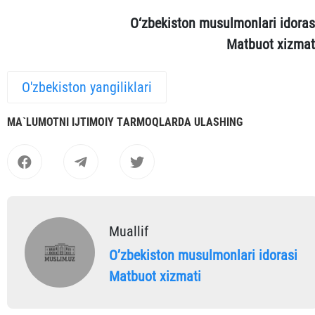
O‘zbekiston musulmonlari idoras
Matbuot xizmat
O'zbekiston yangiliklari
MА`LUMOTNI IJTIMOIY TАRMOQLАRDА ULАSHING
Muallif
Oʼzbekiston musulmonlari idorasi
Matbuot xizmati