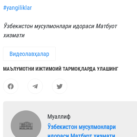
#yangiliklar
Ўзбекистон мусулмонлари идораси Матбуот
хизмати
Видеолавҳалар
МАЪЛУМОТНИ ИЖТИМОИЙ ТАРМОҚЛАРДА УЛАШИНГ
Муаллиф
Ўзбекистон мусулмонлари
идораси Матбуот хизмати