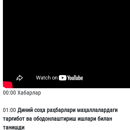
00:00 Хабарлар
01:00
Диний соҳа раҳбарлари маҳаллалардаги
тарғибот ва ободонлаштириш ишлари билан
танишди