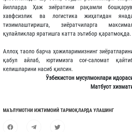
йилларда Ҳаж зиёратини рақамли бошқарув
хавфсизлик ва логистика жиҳатидан янад
тизимлаштиришга, зиёратчиларга максима
қулайликлар яратишга катта эътибор қаратмоқда.
Аллоҳ таоло барча ҳожиларимизнинг зиёратларин
қабул айлаб, юртимизга соғ-саломат қайти
келишларини насиб қилсин.
Ўзбекистон мусулмонлари идорас
Матбуот хизмат
МАЪЛУМОТНИ ИЖТИМОИЙ ТАРМОҚЛАРДА УЛАШИНГ