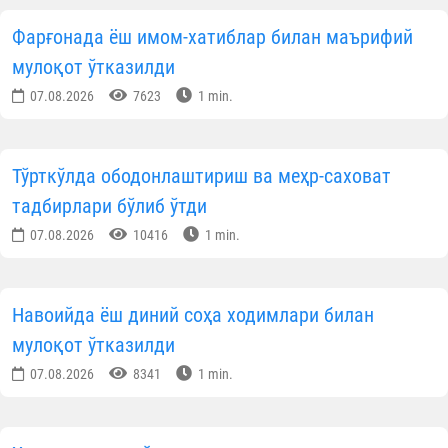
Фарғонада ёш имом-хатиблар билан маърифий
мулоқот ўтказилди
07.08.2026
7623
1 min.
Тўрткўлда ободонлаштириш ва меҳр-саховат
тадбирлари бўлиб ўтди
07.08.2026
10416
1 min.
Навоийда ёш диний соҳа ходимлари билан
мулоқот ўтказилди
07.08.2026
8341
1 min.