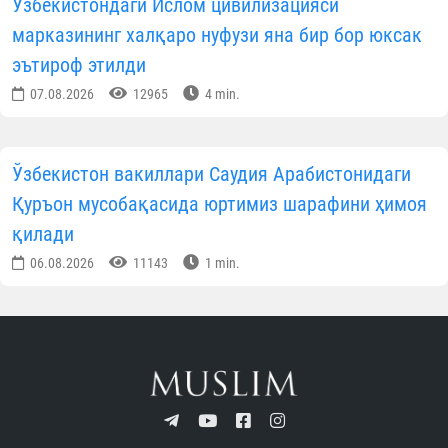
Ўзбекистондаги Ислом цивилизацияси
марказининг халқаро нуфузи яна бир бор юксак
эътироф этилди
07.08.2026
12965
4 min.
Ўзбекистон вакиллари Саудия Арабистонидаги
Қуръон мусобақасида юртимиз шарафини ҳимоя
қилади
06.08.2026
11143
1 min.