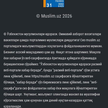
© Muslim.uz 2026
© Ўзбекистон мусулмонлари идораси. Оммавий ахборот воситалари
вакиллари ҳамда порталимиз мухлислари диққатига! Сиз muslim.uz
порталидаги маълумотлардан хоҳлаганча фойдаланишингиз мумкин.
Бизнинг асосий мақсадимиз ҳам шу. Фақат ягона шартимиз: Мақола
ёки хабарни ўз веб-саҳифангизда ёритишда қуйидаги кўринишда
беришингизни сўраймиз: “Ўзбекистон мусулмонлари идораси расмий
веб-портали хабар беради”, бунда “расмий веб-портали” сўзи устига
линк қўйилиб, линк https//muslim.uz саҳифасига йўналтирилган
бўлиши, “хабар беради” сўз бирикмасига линк қўйилиб, линк “веб-
саҳифа”даги сиз фойдаланган хабар ёки мақолага йўналтирилган
бўлиши шарт. Унутманг, маълумот олинганда манзил ва муаллифни
кўрсатмаслик ҳам қонунан ҳам диний нуқтаи-назардан қаттиқ
қораланади.