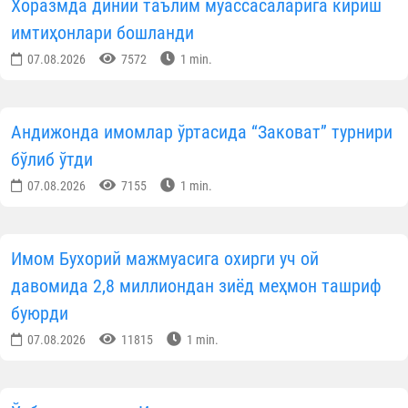
Хоразмда диний таълим муассасаларига кириш
имтиҳонлари бошланди
07.08.2026
7572
1 min.
Андижонда имомлар ўртасида “Заковат” турнири
бўлиб ўтди
07.08.2026
7155
1 min.
Имом Бухорий мажмуасига охирги уч ой
давомида 2,8 миллиондан зиёд меҳмон ташриф
буюрди
07.08.2026
11815
1 min.