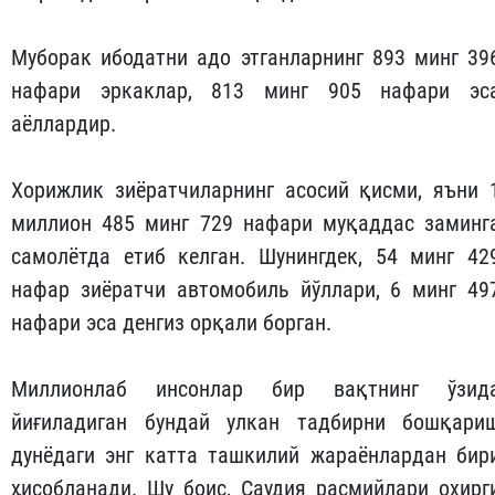
Муборак ибодатни адо этганларнинг 893 минг 39
нафари эркаклар, 813 минг 905 нафари эс
аёллардир.
Хорижлик зиёратчиларнинг асосий қисми, яъни 
миллион 485 минг 729 нафари муқаддас заминг
самолётда етиб келган. Шунингдек, 54 минг 42
нафар зиёратчи автомобиль йўллари, 6 минг 49
нафари эса денгиз орқали борган.
Миллионлаб инсонлар бир вақтнинг ўзид
йиғиладиган бундай улкан тадбирни бошқари
дунёдаги энг катта ташкилий жараёнлардан бир
ҳисобланади. Шу боис, Саудия расмийлари охирг