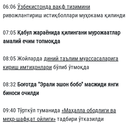
06:06
Ўзбекистонда вақф тизимини
ривожлантириш истиқболлари муҳокама қилинди
07:05
Қабул жараёнида қилингани мурожаатлар
амалий ечим топмоқда
08:05 Жойларда
диний таълим муассасаларига
кириш имтиҳонлари
бўлиб ўтмоқда
08:32
Боғотда "Эрали эшон бобо" масжиди янги
биноси очилди
09:40 Тўрткўл туманида
«Маҳалла ободлиги ва
меҳр-шафқат ойлиги»
тадбири ўтказилди