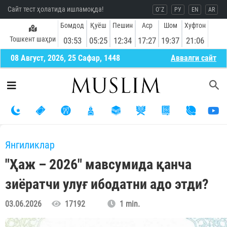
Сайт тест ҳолатида ишламоқда!
O`Z
РУ
EN
AR
Бомдод
Қуёш
Пешин
Аср
Шом
Хуфтон
Тошкент шаҳри
03:53
05:25
12:34
17:27
19:37
21:06
08 Август, 2026, 25 Сафар, 1448
Aввалги сайт
Янгиликлар
"Ҳаж – 2026" мавсумида қанча
зиёратчи улуғ ибодатни адо этди?
03.06.2026
17192
1 min.