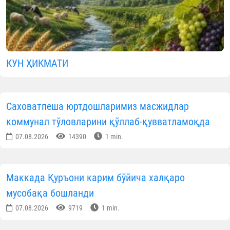
КУН ҲИКМАТИ
Саховатпеша юртдошларимиз масжидлар
коммунал тўловларини қўллаб-қувватламоқда
07.08.2026
14390
1 min.
Маккада Қуръони карим бўйича халқаро
мусобақа бошланди
07.08.2026
9719
1 min.