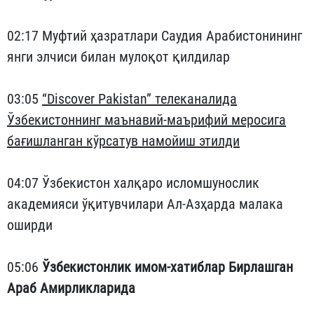
02:17 Муфтий ҳазратлари Саудия Арабистонининг
янги элчиси билан мулоқот қилдилар
03:05
“Discover Pakistan” телеканалида
Ўзбекистоннинг маънавий-маърифий меросига
бағишланган кўрсатув намойиш этилди
04:07 Ўзбекистон халқаро исломшунослик
академияси ўқитувчилари Ал-Азҳарда малака
оширди
05:06
Ўзбекистонлик имом-хатиблар Бирлашган
Араб Амирликларида