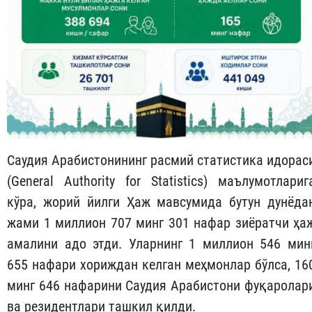
Саудия Арабистонининг расмий статистика идорас
(General Authority for Statistics) маълумотлариг
кўра, жорий йилги Ҳаж мавсумида бутун дунёда
жами 1 миллион 707 минг 301 нафар зиёратчи ҳа
амалини адо этди. Уларнинг 1 миллион 546 мин
655 нафари хориждан келган меҳмонлар бўлса, 16
минг 646 нафарини Саудия Арабистони фуқаролар
ва резидентлари ташкил қилди.