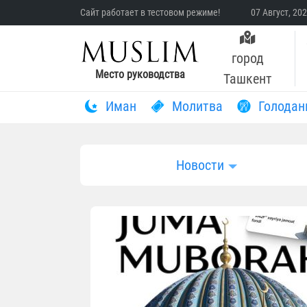
Сайт работает в тестовом режиме!
07 Август, 20
город
Место руководства
Ташкент
Иман
Молитва
Голодан
Новости