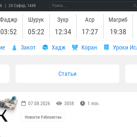
26 | 24 Сафар, 1448
Фаджр
Шурук
Зухр
Аср
Магриб
03:52
05:22
12:34
17:27
19:38
ие
Закот
Хадж
Коран
Уроки Ис
Статьи
07.08.2026
3058
1 min.
Новости Узбекистан