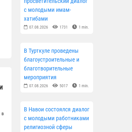
просветительский диалог
с молодыми имам-
хатибами
07.08.2026
1731
1 min.
В Турткуле проведены
благоустроительные и
благотворительные
мероприятия
и
07.08.2026
5017
1 min.
В Навои состоялся диалог
 в
с молодыми работниками
религиозной сферы