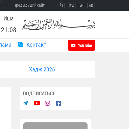
Предыдущий сайт
ЎЗ
O`Z
EN
AR
Иша
21:08
лама
Контакт
YouTube
Хадж 2026
ПОДПИСАТЬСЯ