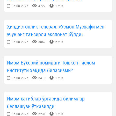
06.08.2026
4727
1 min.
Ҳиндистонлик генерал: «Усмон Мусҳафи мен
учун энг таъсирли экспонат бўлди»
06.08.2026
3869
2 min.
Имом Бухорий номидаги Тошкент ислом
институти ҳақида биласизми?
06.08.2026
6410
1 min.
Имом-хатиблар ўртасида билимлар
беллашуви ўтказилди
06.08.2026
5231
1 min.