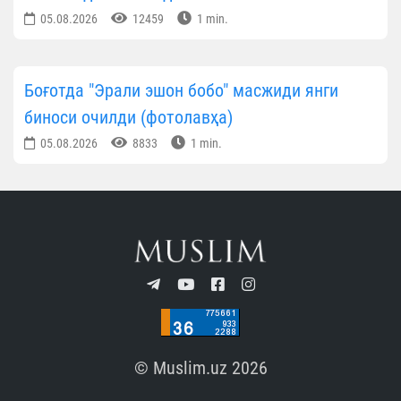
05.08.2026
12459
1 min.
Боғотда "Эрали эшон бобо" масжиди янги
биноси очилди (фотолавҳа)
05.08.2026
8833
1 min.
© Muslim.uz 2026