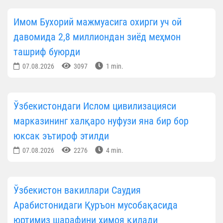
Имом Бухорий мажмуасига охирги уч ой
давомида 2,8 миллиондан зиёд меҳмон
ташриф буюрди
07.08.2026
3097
1 min.
Ўзбекистондаги Ислом цивилизацияси
марказининг халқаро нуфузи яна бир бор
юксак эътироф этилди
07.08.2026
2276
4 min.
Ўзбекистон вакиллари Саудия
Арабистонидаги Қуръон мусобақасида
юртимиз шарафини ҳимоя қилади