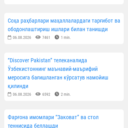
Соҳа раҳбарлари маҳаллалардаги тарғибот ва
ободонлаштириш ишлари билан танишди
06.08.2026
7461
1 min.
“Discover Pakistan” телеканалида
Ўзбекистоннинг маънавий-маърифий
меросига бағишланган кўрсатув намойиш
қилинди
06.08.2026
6592
2 min.
Фарғона имомлари “Заковат” ва стол
теннисида беллашди