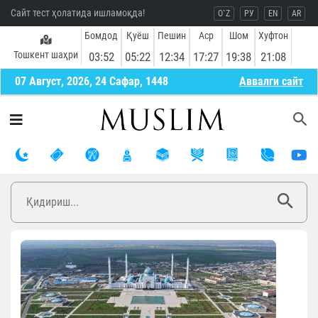
Сайт тест ҳолатида ишламоқда!
O`Z
РУ
EN
AR
Бомдод
Қуёш
Пешин
Аср
Шом
Хуфтон
Тошкент шаҳри
03:52
05:22
12:34
17:27
19:38
21:08
07 Август, 2026, 24 Сафар, 1448
Aввалги сайт