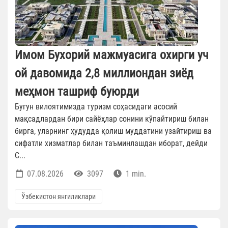
Имом Бухорий мажмуасига охирги уч
ой давомида 2,8 миллиондан зиёд
меҳмон ташриф буюрди
Бугун вилоятимизда туризм соҳасидаги асосий
мақсадлардан бири сайёҳлар сонини кўпайтириш билан
бирга, уларнинг ҳудудда қолиш муддатини узайтириш ва
сифатли хизматлар билан таъминлашдан иборат, дейди
С...
07.08.2026
3097
1 min.
Ўзбекистон янгиликлари