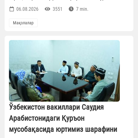
06.08.2026
3551
7 min.
Мақолалар
Ўзбекистон вакиллари Саудия
Арабистонидаги Қуръон
мусобақасида юртимиз шарафини