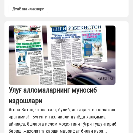
Дунё янгиликлари
Улуғ алломаларнинг муносиб
издошлари
Ягона Ватан, ягона халқ бўлиб, янги ҳаёт ва келажак
яратамиз! Бугунги таҳликали дунёда халқимиз,
айниқса, ёшларга ислом моҳиятини тўғри тушунтириб
бериш, жаҳолатга қарши маърифат билан кура...