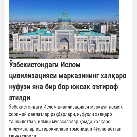
Ўзбекистондаги Ислом
цивилизацияси марказининг халқаро
нуфузи яна бир бор юксак эътироф
этилди
Ўзбекистондаги Ислом цивилизацияси маркази номига
хорижий давлатлар раҳбарлари, нуфузли халқаро
ташкилотлар, илмий муассасалар ҳамда халқаро
анжуманлар иштирокчилари томонидан йўлланаётган
миннатдорли...