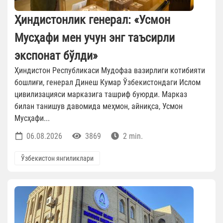
Ҳиндистонлик генерал: «Усмон
Мусҳафи мен учун энг таъсирли
экспонат бўлди»
Ҳиндистон Республикаси Мудофаа вазирлиги котибияти
бошлиғи, генерал Динеш Кумар Ўзбекистондаги Ислом
цивилизацияси марказига ташриф буюрди. Марказ
билан танишув давомида меҳмон, айниқса, Усмон
Мусҳафи...
06.08.2026
3869
2 min.
Ўзбекистон янгиликлари