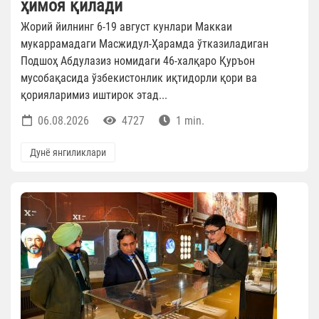
ҳимоя қилади
Жорий йилнинг 6-19 август кунлари Маккаи
мукаррамадаги Масжидул-Ҳарамда ўтказиладиган
Подшоҳ Абдулазиз номидаги 46-халқаро Қуръон
мусобақасида ўзбекистонлик иқтидорли қори ва
қорияларимиз иштирок этад...
06.08.2026
4727
1 min.
Дунё янгиликлари