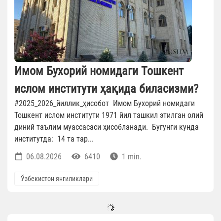
Имом Бухорий номидаги Тошкент
ислом институти ҳақида биласизми?
#2025_2026_йиллик_ҳисобот Имом Бухорий номидаги
Тошкент ислом институти 1971 йил ташкил этилган олий
диний таълим муассасаси ҳисобланади. Бугунги кунда
институтда: 14 та тар...
06.08.2026
6410
1 min.
Ўзбекистон янгиликлари