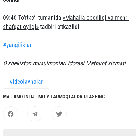
09:40 To‘rtko‘l tumanida
«Mahalla obodligi va mehr-
shafqat oyligi»
tadbiri o‘tkazildi
#yangiliklar
O‘zbekiston musulmonlari idorasi Matbuot xizmati
Videolavhalar
MА`LUMOTNI IJTIMOIY TАRMOQLАRDА ULАSHING