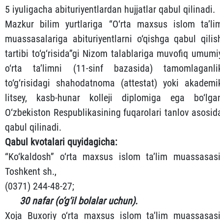
5 iyuligacha abituriyentlardan hujjatlar qabul qilinadi.
Mazkur bilim yurtlariga “O‘rta maxsus islom ta’li
muassasalariga abituriyentlarni o‘qishga qabul qilis
tartibi to‘g‘risida”gi Nizom talablariga muvofiq umumi
o‘rta ta’limni (11-sinf bazasida) tamomlaganli
to‘g‘risidagi shahodatnoma (attestat) yoki akademi
litsey, kasb-hunar kolleji diplomiga ega bo‘lga
O‘zbekiston Respublikasining fuqarolari tanlov asosid
qabul qilinadi.
Qabul kvotalari quyidagicha:
“Ko‘kaldosh” o‘rta maxsus islom ta’lim muassasasi
Toshkent sh.,
(0371) 244-48-27;
30 nafar (o‘g‘il bolalar uchun).
Xoja Buxoriy o‘rta maxsus islom ta’lim muassasasi