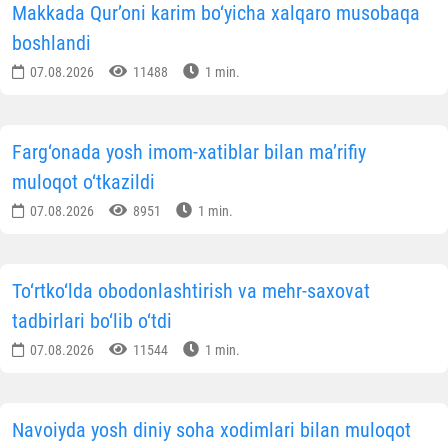
Makkada Qur’oni karim bo‘yicha xalqaro musobaqa
boshlandi
07.08.2026
11488
1 min.
Farg‘onada yosh imom-xatiblar bilan ma’rifiy
muloqot o‘tkazildi
07.08.2026
8951
1 min.
To‘rtko‘lda obodonlashtirish va mehr-saxovat
tadbirlari bo‘lib o‘tdi
07.08.2026
11544
1 min.
Navoiyda yosh diniy soha xodimlari bilan muloqot