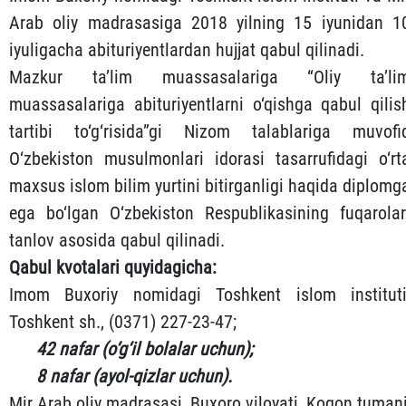
Arab oliy madrasasiga 2018 yilning 15 iyunidan 1
iyuligacha abituriyentlardan hujjat qabul qilinadi.
Mazkur ta’lim muassasalariga “Oliy ta’li
muassasalariga abituriyentlarni o‘qishga qabul qilis
tartibi to‘g‘risida”gi Nizom talablariga muvofi
O‘zbekiston musulmonlari idorasi tasarrufidagi o‘rt
maxsus islom bilim yurtini bitirganligi haqida diplomg
ega bo‘lgan O‘zbekiston Respublikasining fuqarolar
tanlov asosida qabul qilinadi.
Qabul kvotalari quyidagicha:
Imom Buxoriy nomidagi Toshkent islom instituti
Toshkent sh., (0371) 227-23-47;
42 nafar (o‘g‘il bolalar uchun);
8 nafar (ayol-qizlar uchun).
Mir Arab oliy madrasasi, Buxoro viloyati, Kogon tuman