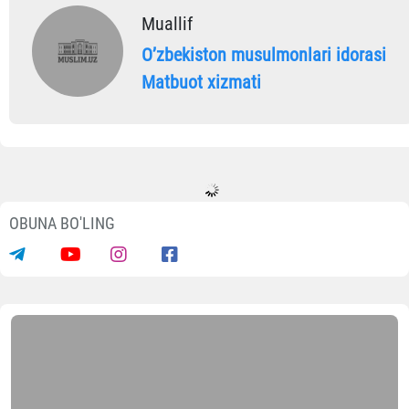
Muallif
Oʼzbekiston musulmonlari idorasi
Matbuot xizmati
OBUNA BO'LING