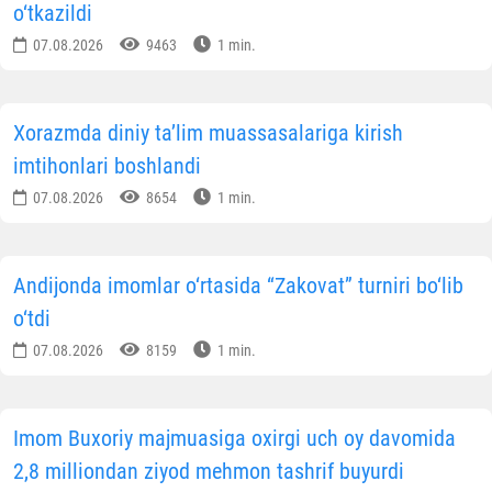
o‘tkazildi
07.08.2026
9463
1 min.
Xorazmda diniy ta’lim muassasalariga kirish
imtihonlari boshlandi
07.08.2026
8654
1 min.
Andijonda imomlar o‘rtasida “Zakovat” turniri bo‘lib
o‘tdi
07.08.2026
8159
1 min.
Imom Buxoriy majmuasiga oxirgi uch oy davomida
2,8 milliondan ziyod mehmon tashrif buyurdi