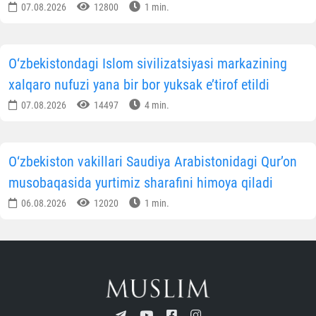
07.08.2026
12800
1 min.
O‘zbekistondagi Islom sivilizatsiyasi markazining
xalqaro nufuzi yana bir bor yuksak e’tirof etildi
07.08.2026
14497
4 min.
O‘zbekiston vakillari Saudiya Arabistonidagi Qur’on
musobaqasida yurtimiz sharafini himoya qiladi
06.08.2026
12020
1 min.