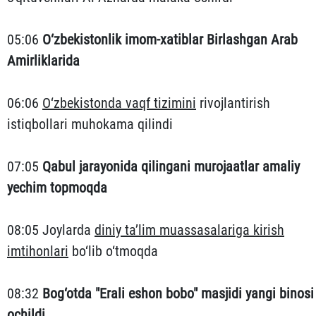
05:06
O‘zbekistonlik imom-xatiblar Birlashgan Arab
Amirliklarida
06:06
O‘zbekistonda vaqf tizimini
rivojlantirish
istiqbollari muhokama qilindi
07:05
Qabul jarayonida qilingani murojaatlar amaliy
yechim topmoqda
08:05 Joylarda
diniy ta’lim muassasalariga kirish
imtihonlari
bo‘lib o‘tmoqda
08:32
Bog‘otda "Erali eshon bobo" masjidi yangi binosi
ochildi