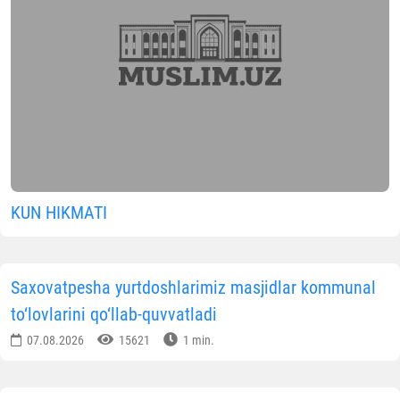
KUN HIKMATI
Saxovatpesha yurtdoshlarimiz masjidlar kommunal
to‘lovlarini qo‘llab-quvvatladi
07.08.2026
15621
1 min.