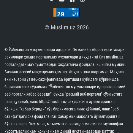
© Muslim.uz 2026
© Ўзбекистон мусулмонлари идораси. Оммавий ахборот воситалари
вакиллари ҳамда порталимиз мухлислари диққатига! Сиз muslim.uz
порталидаги маълумотлардан хоҳлаганча фойдаланишингиз мумкин.
Бизнинг асосий мақсадимиз ҳам шу. Фақат ягона шартимиз: Мақола
ёки хабарни ўз веб-саҳифангизда ёритишда қуйидаги кўринишда
беришингизни сўраймиз: “Ўзбекистон мусулмонлари идораси расмий
веб-портали хабар беради”, бунда “расмий веб-портали” сўзи устига
линк қўйилиб, линк https//muslim.uz саҳифасига йўналтирилган
бўлиши, “хабар беради” сўз бирикмасига линк қўйилиб, линк “веб-
саҳифа”даги сиз фойдаланган хабар ёки мақолага йўналтирилган
бўлиши шарт. Унутманг, маълумот олинганда манзил ва муаллифни
кўрсатмаслик ҳам қонунан ҳам диний нуқтаи-назардан қаттиқ