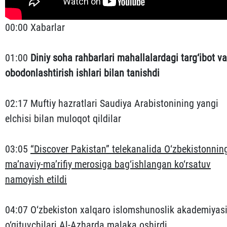
00:00 Xabarlar
01:00
Diniy soha rahbarlari mahallalardagi targ‘ibot va
obodonlashtirish ishlari bilan tanishdi
02:17 Muftiy hazratlari Saudiya Arabistonining yangi
elchisi bilan muloqot qildilar
03:05
“Discover Pakistan” telekanalida O‘zbekistonnin
ma’naviy-ma’rifiy merosiga bag‘ishlangan ko‘rsatuv
namoyish etildi
04:07 O‘zbekiston xalqaro islomshunoslik akademiyas
o‘qituvchilari Al-Azharda malaka oshirdi