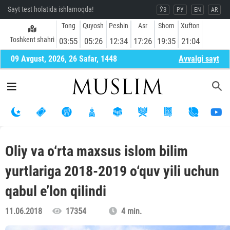
Sayt test holatida ishlamoqda!
ЎЗ
РУ
EN
AR
Tong
Quyosh
Peshin
Asr
Shom
Xufton
Toshkent shahri
03:55
05:26
12:34
17:26
19:35
21:04
09 Avgust, 2026, 26 Safar, 1448
Avvalgi sayt
Oliy va o‘rta maxsus islom bilim
yurtlariga 2018-2019 o‘quv yili uchun
qabul e’lon qilindi
11.06.2018
17354
4 min.