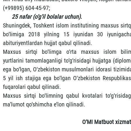
(+99895) 604-45-97;
25 nafar (o‘g‘il bolalar uchun).
Shuningdek, Toshkent islom institutining maxsus sirtq
bo‘limiga 2018 yilning 15 iyunidan 30 iyunigach
abituriyentlardan hujjat qabul qilinadi.
Maxsus sirtqi bo‘limga o‘rta maxsus islom bili
yurtlarini tamomlaganligi to‘g‘risidagi hujjatga (diplom
ega bo‘lgan, O‘zbekiston musulmonlari idorasi tizimid
5 yil ish stajiga ega bo‘lgan O‘zbekiston Respublikas
fuqarolari qabul qilinadi.
Maxsus sirtqi bo‘limning qabul kvotalari to‘g‘risidag
ma’lumot qo‘shimcha e’lon qilinadi.
O‘MI Matbuot xizmat