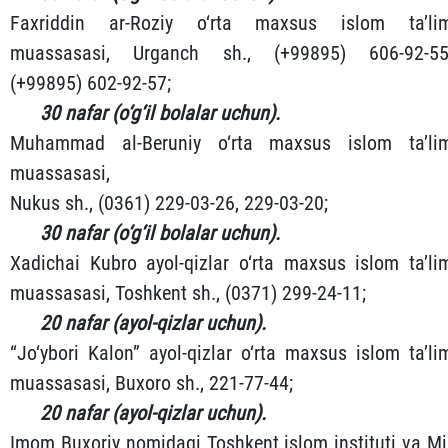
Faxriddin ar-Roziy o‘rta maxsus islom ta’li
muassasasi, Urganch sh., (+99895) 606-92-55
(+99895) 602-92-57;
30 nafar (o‘g‘il bolalar uchun).
Muhammad al-Beruniy o‘rta maxsus islom ta’li
muassasasi,
Nukus sh., (0361) 229-03-26, 229-03-20;
30 nafar (o‘g‘il bolalar uchun).
Xadichai Kubro ayol-qizlar o‘rta maxsus islom ta’li
muassasasi, Toshkent sh., (0371) 299-24-11;
20 nafar (ayol-qizlar uchun).
“Jo‘ybori Kalon” ayol-qizlar o‘rta maxsus islom ta’li
muassasasi, Buxoro sh., 221-77-44;
20 nafar (ayol-qizlar uchun).
Imom Buxoriy nomidagi Toshkent islom instituti va Mi