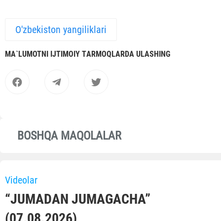
O'zbekiston yangiliklari
MА`LUMOTNI IJTIMOIY TАRMOQLАRDА ULАSHING
BOSHQA MAQOLALAR
Videolar
“JUMADAN JUMAGACHA”
(07.08.2026)