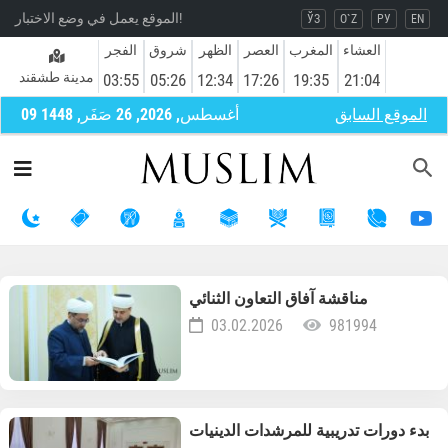
الموقع يعمل في وضع الاختبار!
ЎЗ
O`Z
РУ
EN
العشاء
المغرب
العصر
الظهر
شروق
الفجر
مدينة طشقند
03:55
05:26
12:34
17:26
19:35
21:04
الموقع السابق
09 أغسطس, 2026, 26 صَفَر, 1448
تالي
سابق
مناقشة آفاق التعاون الثنائي
03.02.2026
981994
بدء دورات تدريبية للمرشدات الدينيات