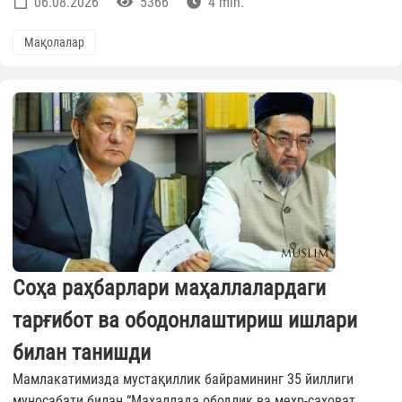
06.08.2026
5366
4 min.
Мақолалар
Соҳа раҳбарлари маҳаллалардаги
тарғибот ва ободонлаштириш ишлари
билан танишди
Мамлакатимизда мустақиллик байрамининг 35 йиллиги
муносабати билан “Маҳаллада ободлик ва меҳр-саховат