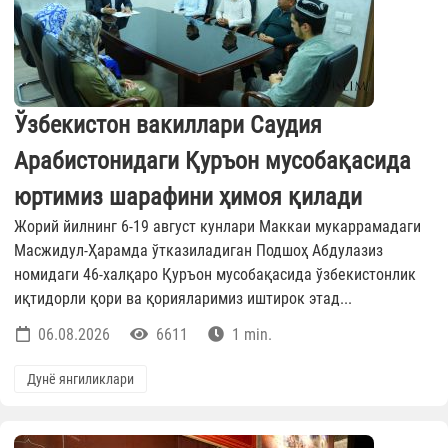
Ўзбекистон вакиллари Саудия
Арабистонидаги Қуръон мусобақасида
юртимиз шарафини ҳимоя қилади
Жорий йилнинг 6-19 август кунлари Маккаи мукаррамадаги
Масжидул-Ҳарамда ўтказиладиган Подшоҳ Абдулазиз
номидаги 46-халқаро Қуръон мусобақасида ўзбекистонлик
иқтидорли қори ва қорияларимиз иштирок этад...
06.08.2026
6611
1 min.
Дунё янгиликлари