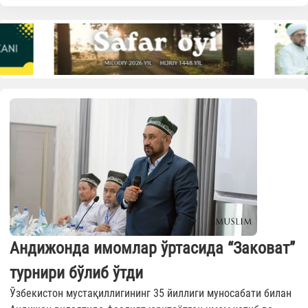
Андижонда имомлар ўртасида “Заковат”
турнири бўлиб ўтди
Ўзбекистон мустақиллигининг 35 йиллиги муносабати билан