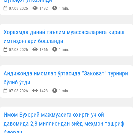
07.08.2026
1492
1 min.
Хоразмда диний таълим муассасаларига кириш
имтиҳонлари бошланди
07.08.2026
1366
1 min.
Андижонда имомлар ўртасида “Заковат” турнири
бўлиб ўтди
07.08.2026
1423
1 min.
Имом Бухорий мажмуасига охирги уч ой
давомида 2,8 миллиондан зиёд меҳмон ташриф
буюрди