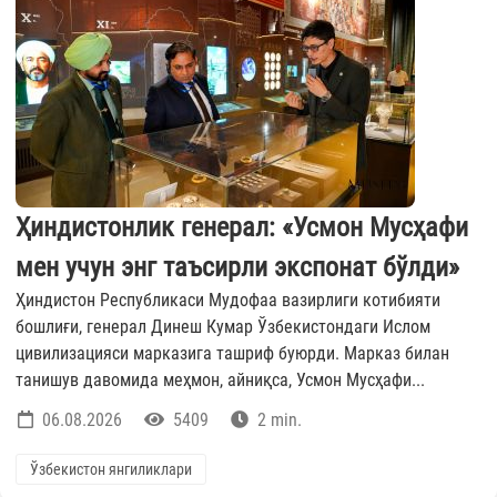
Ҳиндистонлик генерал: «Усмон Мусҳафи
мен учун энг таъсирли экспонат бўлди»
Ҳиндистон Республикаси Мудофаа вазирлиги котибияти
бошлиғи, генерал Динеш Кумар Ўзбекистондаги Ислом
цивилизацияси марказига ташриф буюрди. Марказ билан
танишув давомида меҳмон, айниқса, Усмон Мусҳафи...
06.08.2026
5409
2 min.
Ўзбекистон янгиликлари