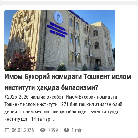
Имом Бухорий номидаги Тошкент ислом
институти ҳақида биласизми?
#2025_2026_йиллик_ҳисобот Имом Бухорий номидаги
Тошкент ислом институти 1971 йил ташкил этилган олий
диний таълим муассасаси ҳисобланади. Бугунги кунда
институтда: 14 та тар...
06.08.2026
7899
1 min.