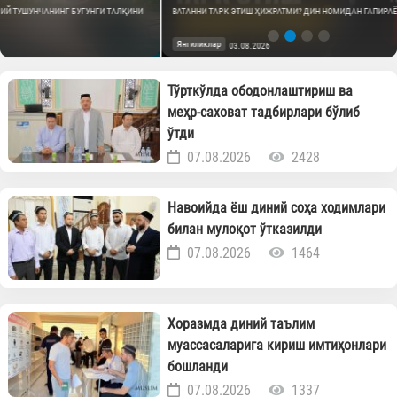
ВАТАННИ ТАРК ЭТИШ ҲИЖРАТМИ? ДИН НОМИДАН ГАПИРАЁТГАНЛАРНИНГ АСЛ ЮЗИ
Янгиликлар
03.08.2026
Тўрткўлда ободонлаштириш ва
меҳр-саховат тадбирлари бўлиб
ўтди
07.08.2026
2428
Навоийда ёш диний соҳа ходимлари
билан мулоқот ўтказилди
07.08.2026
1464
Хоразмда диний таълим
муассасаларига кириш имтиҳонлари
бошланди
07.08.2026
1337