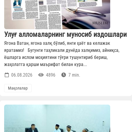
Улуғ алломаларнинг муносиб издошлари
Ягона Ватан, ягона халқ бўлиб, янги ҳаёт ва келажак
яратамиз! Бугунги таҳликали дунёда халқимиз, айниқса,
ёшларга ислом моҳиятини тўғри тушунтириб бериш,
жаҳолатга қарши маърифат билан кура...
06.08.2026
4896
7 min.
Мақолалар