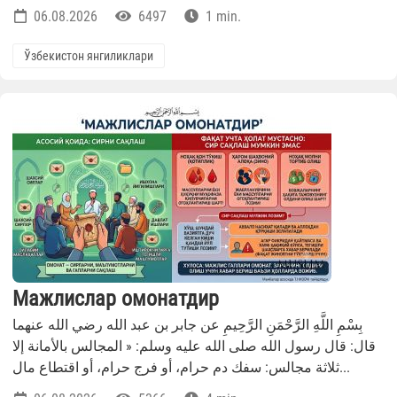
06.08.2026
6497
1 min.
Ўзбекистон янгиликлари
Мажлислар омонатдир
بِسْمِ اللَّهِ الرَّحْمَنِ الرَّحِيمِ عن جابر بن عبد الله رضي الله عنهما
قال: قال رسول الله صلى الله عليه وسلم: « المجالس بالأمانة إلا
ثلاثة مجالس: سفك دم حرام، أو فرج حرام، أو اقتطاع مال...