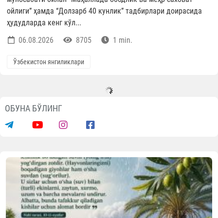
ойлиги” ҳамда “Долзарб 40 кунлик” тадбирлари доирасида
ҳудудларда кенг кўл...
06.08.2026
8705
1 min.
Ўзбекистон янгиликлари
ОБУНА БЎЛИНГ