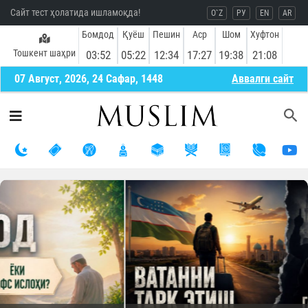
Сайт тест ҳолатида ишламоқда!
O`Z
РУ
EN
AR
Бомдод
Қуёш
Пешин
Аср
Шом
Хуфтон
Тошкент шаҳри
03:52
05:22
12:34
17:27
19:38
21:08
07 Август, 2026, 24 Сафар, 1448
Aввалги сайт
Олдинги
Кей