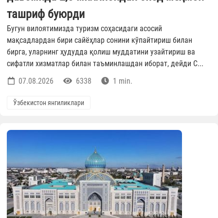
ташриф буюрди
Бугун вилоятимизда туризм соҳасидаги асосий
мақсадлардан бири сайёҳлар сонини кўпайтириш билан
бирга, уларнинг ҳудудда қолиш муддатини узайтириш ва
сифатли хизматлар билан таъминлашдан иборат, дейди С...
07.08.2026
6338
1 min.
Ўзбекистон янгиликлари