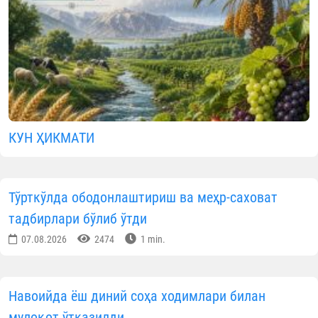
КУН ҲИКМАТИ
Тўрткўлда ободонлаштириш ва меҳр-саховат
тадбирлари бўлиб ўтди
07.08.2026
2474
1 min.
Навоийда ёш диний соҳа ходимлари билан
мулоқот ўтказилди