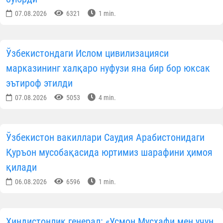
07.08.2026
6321
1 min.
Ўзбекистондаги Ислом цивилизацияси
марказининг халқаро нуфузи яна бир бор юксак
эътироф этилди
07.08.2026
5053
4 min.
Ўзбекистон вакиллари Саудия Арабистонидаги
Қуръон мусобақасида юртимиз шарафини ҳимоя
қилади
06.08.2026
6596
1 min.
Ҳиндистонлик генерал: «Усмон Мусҳафи мен учун