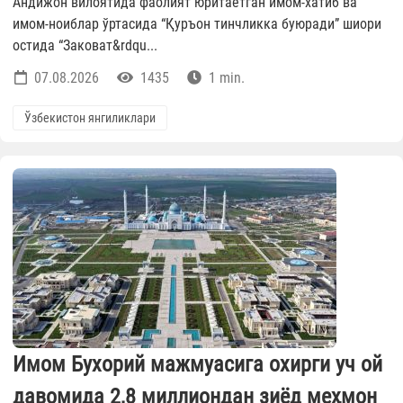
Андижон вилоятида фаолият юритаётган имом-хатиб ва
имом-ноиблар ўртасида “Қуръон тинчликка буюради” шиори
остида “Заковат&rdqu...
07.08.2026
1435
1 min.
Ўзбекистон янгиликлари
Имом Бухорий мажмуасига охирги уч ой
давомида 2,8 миллиондан зиёд меҳмон