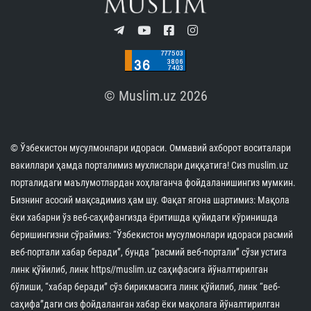
© Muslim.uz 2026
© Ўзбекистон мусулмонлари идораси. Оммавий ахборот воситалари
вакиллари ҳамда порталимиз мухлислари диққатига! Сиз muslim.uz
порталидаги маълумотлардан хоҳлаганча фойдаланишингиз мумкин.
Бизнинг асосий мақсадимиз ҳам шу. Фақат ягона шартимиз: Мақола
ёки хабарни ўз веб-саҳифангизда ёритишда қуйидаги кўринишда
беришингизни сўраймиз: “Ўзбекистон мусулмонлари идораси расмий
веб-портали хабар беради”, бунда “расмий веб-портали” сўзи устига
линк қўйилиб, линк https//muslim.uz саҳифасига йўналтирилган
бўлиши, “хабар беради” сўз бирикмасига линк қўйилиб, линк “веб-
саҳифа”даги сиз фойдаланган хабар ёки мақолага йўналтирилган