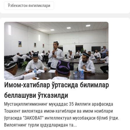
Ўзбекистон янгиликлари
Имом-хатиблар ўртасида билимлар
беллашуви ўтказилди
Мустақиллигимизнинг муқаддас 35 йиллиги арафасида
Тошкент вилоятида имом-хатиблари ва имом ноиблари
ўртасида "ЗАКОВАТ" интеллектуал мусобақаси бўлиб ўтди.
Вилоятнинг турли ҳудудларидан та...