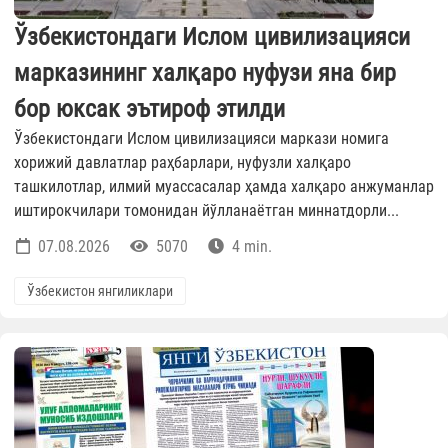
Ўзбекистондаги Ислом цивилизацияси
марказининг халқаро нуфузи яна бир
бор юксак эътироф этилди
Ўзбекистондаги Ислом цивилизацияси маркази номига
хорижий давлатлар раҳбарлари, нуфузли халқаро
ташкилотлар, илмий муассасалар ҳамда халқаро анжуманлар
иштирокчилари томонидан йўлланаётган миннатдорли...
07.08.2026
5070
4 min.
Ўзбекистон янгиликлари