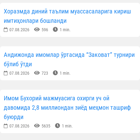
Хоразмда диний таълим муассасаларига кириш
имтиҳонлари бошланди
07.08.2026
596
1 min.
Андижонда имомлар ўртасида “Заковат” турнири
бўлиб ўтди
07.08.2026
723
1 min.
Имом Бухорий мажмуасига охирги уч ой
давомида 2,8 миллиондан зиёд меҳмон ташриф
буюрди
07.08.2026
5635
1 min.