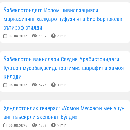
Ўзбекистондаги Ислом цивилизацияси
марказининг халқаро нуфузи яна бир бор юксак
эътироф этилди
07.08.2026
4319
4 min.
Ўзбекистон вакиллари Саудия Арабистонидаги
Қуръон мусобақасида юртимиз шарафини ҳимоя
қилади
06.08.2026
5994
1 min.
Ҳиндистонлик генерал: «Усмон Мусҳафи мен учун
энг таъсирли экспонат бўлди»
06.08.2026
4938
2 min.