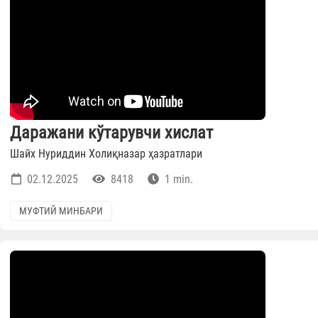
Даражани кўтарувчи хислат
Шайх Нуриддин Холиқназар ҳазратлари
02.12.2025
8418
1 min.
МУФТИЙ МИНБАРИ