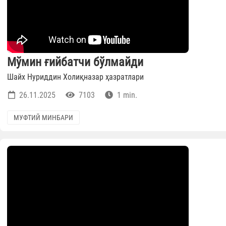
Мўмин ғийбатчи бўлмайди
Шайх Нуриддин Холиқназар ҳазратлари
26.11.2025
7103
1 min.
МУФТИЙ МИНБАРИ