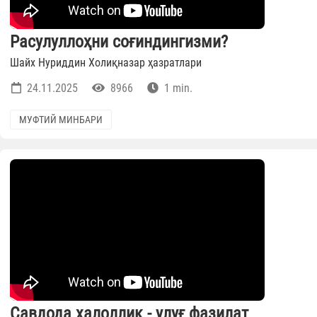
Расулуллоҳни соғиндингизми?
Шайх Нуриддин Холиқназар ҳазратлари
24.11.2025
8966
1 min.
МУФТИЙ МИНБАРИ
Савдода ҳалоллик - улуғ фазилат