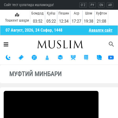
Сайт тест ҳолатида ишламоқда!
O`Z
РУ
EN
AR
Бомдод
Қуёш
Пешин
Аср
Шом
Хуфтон
Тошкент шаҳри
03:52
05:22
12:34
17:27
19:38
21:08
07 Август, 2026, 24 Сафар, 1448
Aввалги сайт
МУФТИЙ МИНБАРИ