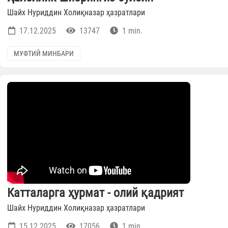
Шайх Нуриддин Холиқназар ҳазратлари
17.12.2025
13747
1 min.
МУФТИЙ МИНБАРИ
Катталарга ҳурмат - олий қадрият
Шайх Нуриддин Холиқназар ҳазратлари
15.12.2025
17056
1 min.