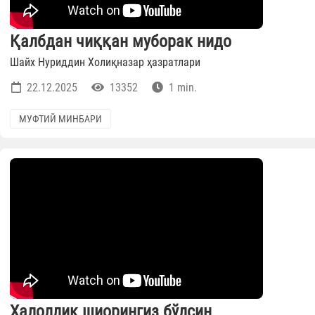
Қалбдан чиққан муборак нидо
Шайх Нуриддин Холиқназар ҳазратлари
22.12.2025
13352
1 min.
МУФТИЙ МИНБАРИ
Ҳалоллик шиорингиз бўлсин