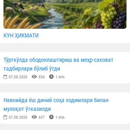
КУН ҲИКМАТИ
Тўрткўлда ободонлаштириш ва меҳр-саховат
тадбирлари бўлиб ўтди
07.08.2026
854
1 min.
Навоийда ёш диний соҳа ходимлари билан
мулоқот ўтказилди
07.08.2026
637
1 min.