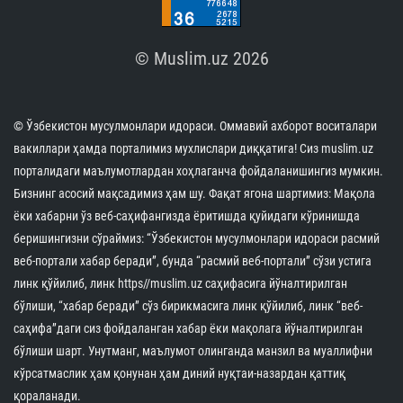
© Muslim.uz 2026
© Ўзбекистон мусулмонлари идораси. Оммавий ахборот воситалари
вакиллари ҳамда порталимиз мухлислари диққатига! Сиз muslim.uz
порталидаги маълумотлардан хоҳлаганча фойдаланишингиз мумкин.
Бизнинг асосий мақсадимиз ҳам шу. Фақат ягона шартимиз: Мақола
ёки хабарни ўз веб-саҳифангизда ёритишда қуйидаги кўринишда
беришингизни сўраймиз: “Ўзбекистон мусулмонлари идораси расмий
веб-портали хабар беради”, бунда “расмий веб-портали” сўзи устига
линк қўйилиб, линк https//muslim.uz саҳифасига йўналтирилган
бўлиши, “хабар беради” сўз бирикмасига линк қўйилиб, линк “веб-
саҳифа”даги сиз фойдаланган хабар ёки мақолага йўналтирилган
бўлиши шарт. Унутманг, маълумот олинганда манзил ва муаллифни
кўрсатмаслик ҳам қонунан ҳам диний нуқтаи-назардан қаттиқ
қораланади.