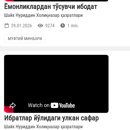
Ёмонликлардан тўсувчи ибодат
Шайх Нуриддин Холиқназар ҳазратлари
29.01.2026
9274
1 min.
МУФТИЙ МИНБАРИ
Ибратлар йўлидаги улкан сафар
Шайх Нуриддин Холиқназар ҳазратлари