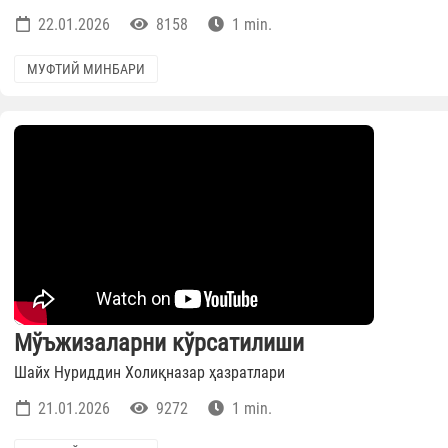
22.01.2026
8158
1 min.
МУФТИЙ МИНБАРИ
Мўъжизаларни кўрсатилиши
Шайх Нуриддин Холиқназар ҳазратлари
21.01.2026
9272
1 min.