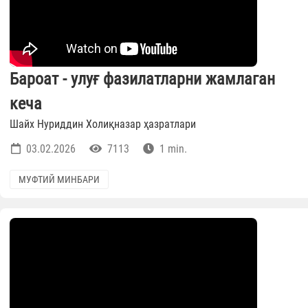
Бароат - улуғ фазилатларни жамлаган
кеча
Шайх Нуриддин Холиқназар ҳазратлари
03.02.2026
7113
1 min.
МУФТИЙ МИНБАРИ