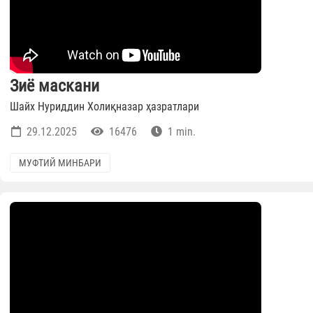
Зиё маскани
Шайх Нуриддин Холиқназар ҳазратлари
29.12.2025
16476
1 min.
МУФТИЙ МИНБАРИ