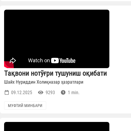
Тақвони нотўғри тушуниш оқибати
Шайх Нуриддин Холиқназар ҳазратлари
09.12.2025
9293
1 min.
МУФТИЙ МИНБАРИ