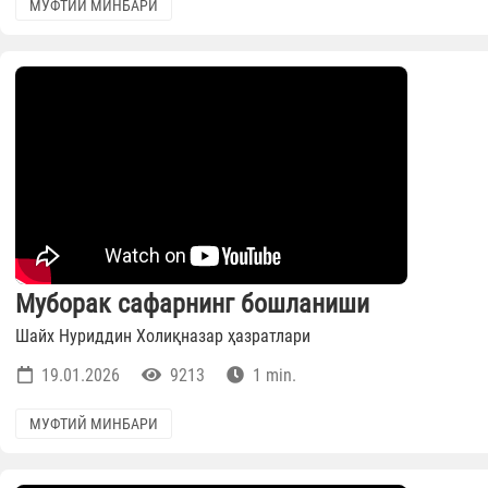
МУФТИЙ МИНБАРИ
Муборак сафарнинг бошланиши
Шайх Нуриддин Холиқназар ҳазратлари
19.01.2026
9213
1 min.
МУФТИЙ МИНБАРИ