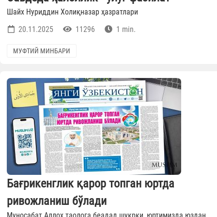
Шайх Нуриддин Холиқназар ҳазратлари
20.11.2025
11296
1 min.
МУФТИЙ МИНБАРИ
Бағрикенглик қарор топган юртда
ривожланиш бўлади
Муносабат Аллоҳ таолога беадад шукрки, юртимизда юздан