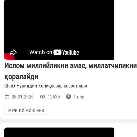
Ислом миллийликни эмас, миллатчиликни
қоралайди
Шайх Нуриддин Холиқназар ҳазратлари
08.01.2026
12636
1 min.
МУФТИЙ МИНБАРИ