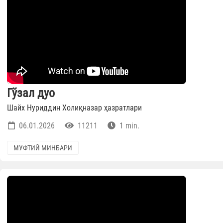
Гўзал дуо
Шайх Нуриддин Холиқназар ҳазратлари
06.01.2026
11211
1 min.
МУФТИЙ МИНБАРИ