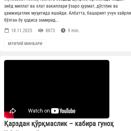
зиёд миллат ва элат вакиллари ўзаро ҳурмат, дўстлик ва
ҳамжиҳатлик муҳитида яшайди. Албатта, башарият учун хайрли
бўлган бу ҳодиса замирид...
18.11.2025
8873
9 min.
МУФТИЙ МИНБАРИ
Қарздан қўрқмаслик – кабира гуноҳ