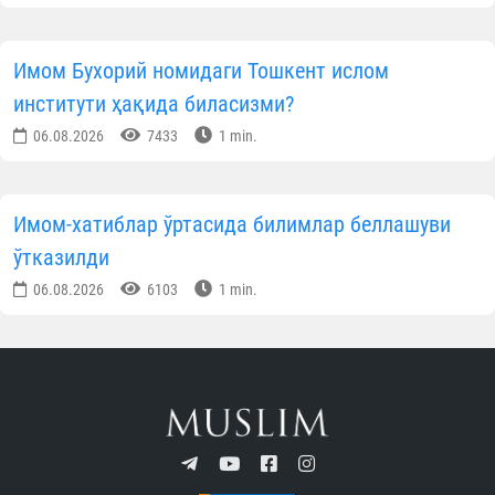
Имом Бухорий номидаги Тошкент ислом
институти ҳақида биласизми?
06.08.2026
7433
1 min.
Имом-хатиблар ўртасида билимлар беллашуви
ўтказилди
06.08.2026
6103
1 min.