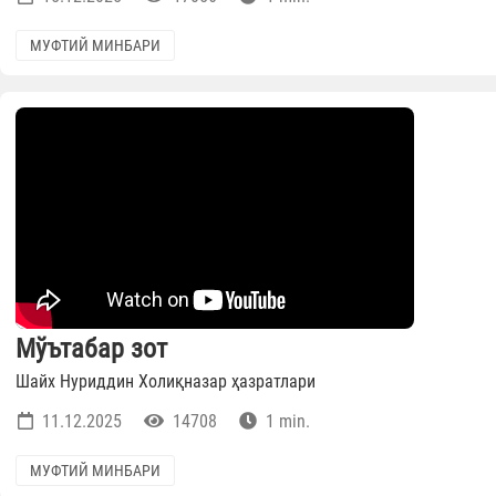
МУФТИЙ МИНБАРИ
Мўътабар зот
Шайх Нуриддин Холиқназар ҳазратлари
11.12.2025
14708
1 min.
МУФТИЙ МИНБАРИ