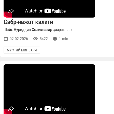
Сабр-нажот калити
Шайх Нуриддин Холиқназар ҳазратлари
02.02.2026
5422
1 min.
МУФТИЙ МИНБАРИ