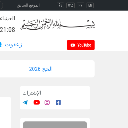
الموقع السابق
ЎЗ
O`Z
РУ
EN
العشاء
21:08
زعقوت
YouTube
الحج 2026
الإشتراك