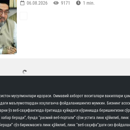
06.08.2026
9171
1 min.
истон мусулмонлари идораси. Оммавий ахборот воситалари вакиллари ҳам
идаги маълумотлардан хоҳлаганча фойдаланишингиз мумкин. Бизнинг асоси
арни ўз веб-саҳифангизда ёритишда қуйидаги кўринишда беришингизни сўр
 хабар беради”, бунда “расмий веб-портали” сўзи устига линк қўйилиб, линк
беради” сўз бирикмасига линк қўйилиб, линк “веб-саҳифа”даги сиз фойдала