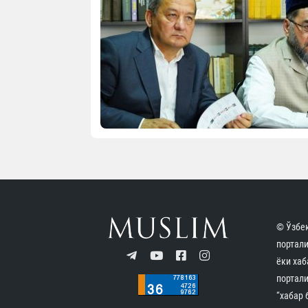
© Ўзбек
портал
ёки хаб
портали
“хабар 