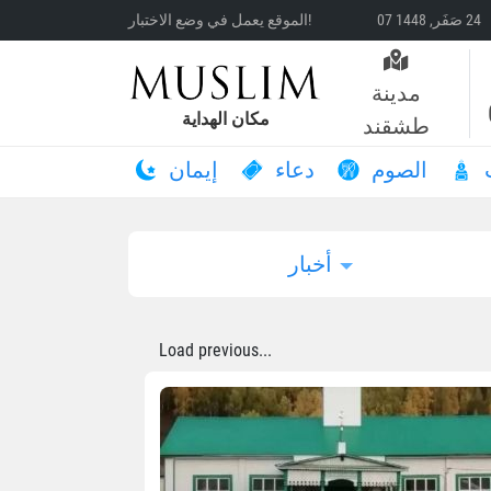
الموقع يعمل في وضع الاختبار!
مدينة
مكان الهداية
طشقند
الصوم
دعاء
إيمان
أخبار
Load previous...