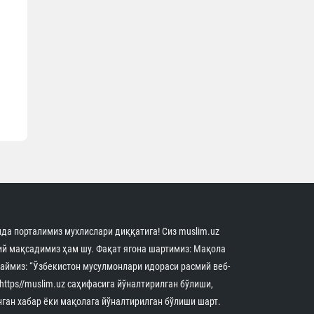
да порталимиз мухлислари диққатига! Сиз muslim.uz
й мақсадимиз ҳам шу. Фақат ягона шартимиз: Мақола
аймиз: “Ўзбекистон мусулмонлари идораси расмий веб-
 https//muslim.uz саҳифасига йўналтирилган бўлиши,
нган хабар ёки мақолага йўналтирилган бўлиши шарт.