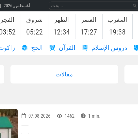
07 أغسطس, 2026 | 24 صَفَر, 1448
المغرب
العصر
الظهر
شروق
الفجر
03:52
05:22
12:34
17:27
19:38
دروس الإسلام
القرآن
الحج
زاكوت
مقالات
07.08.2026
1462
1 min.