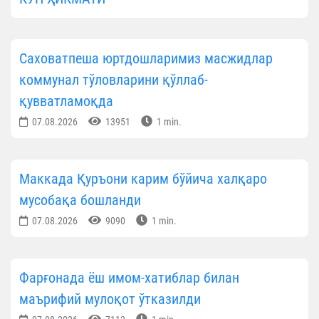
Саховатпеша юртдошларимиз масжидлар
коммунал тўловларини қўллаб-
қувватламоқда
07.08.2026
13951
1 min.
Маккада Қуръони карим бўйича халқаро
мусобақа бошланди
07.08.2026
9090
1 min.
Фарғонада ёш имом-хатиблар билан
маърифий мулоқот ўтказилди