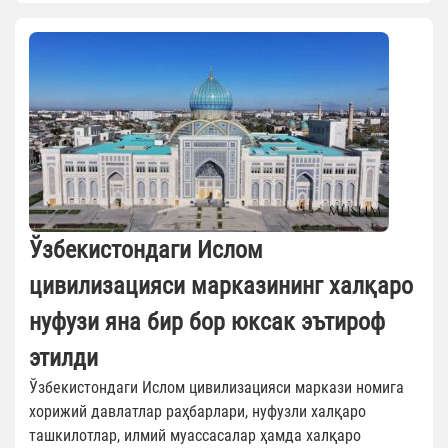
Ўзбекистондаги Ислом
цивилизацияси марказининг халқаро
нуфузи яна бир бор юксак эътироф
этилди
Ўзбекистондаги Ислом цивилизацияси маркази номига
хорижий давлатлар раҳбарлари, нуфузли халқаро
ташкилотлар, илмий муассасалар ҳамда халқаро