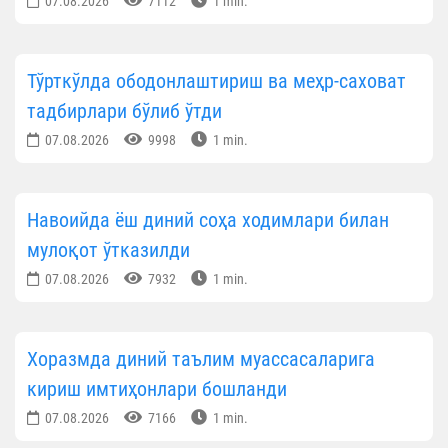
07.08.2026
7112
1 min.
Тўрткўлда ободонлаштириш ва меҳр-саховат
тадбирлари бўлиб ўтди
07.08.2026
9998
1 min.
Навоийда ёш диний соҳа ходимлари билан
мулоқот ўтказилди
07.08.2026
7932
1 min.
Хоразмда диний таълим муассасаларига
кириш имтиҳонлари бошланди
07.08.2026
7166
1 min.