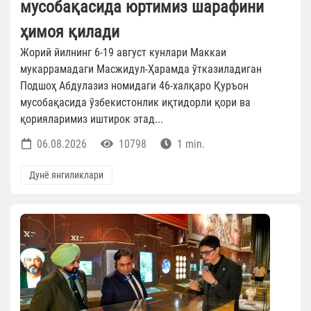
мусобақасида юртимиз шарафини
ҳимоя қилади
Жорий йилнинг 6-19 август кунлари Маккаи
мукаррамадаги Масжидул-Ҳарамда ўтказиладиган
Подшоҳ Абдулазиз номидаги 46-халқаро Қуръон
мусобақасида ўзбекистонлик иқтидорли қори ва
қорияларимиз иштирок этад...
06.08.2026
10798
1 min.
Дунё янгиликлари