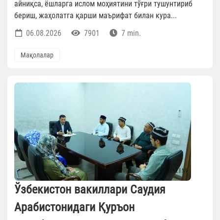
айниқса, ёшларга ислом моҳиятини тўғри тушунтириб
бериш, жаҳолатга қарши маърифат билан кура...
06.08.2026
7901
7 min.
Мақолалар
Ўзбекистон вакиллари Саудия
Арабистонидаги Қуръон