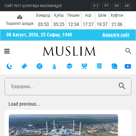
Сайт тест ҳолатида ишламоқда!
O`Z
РУ
EN
AR
Бомдод
Қуёш
Пешин
Аср
Шом
Хуфтон
Тошкент шаҳри
03:53
05:25
12:34
17:27
19:37
21:06
08 Август, 2026, 25 Сафар, 1448
Aввалги сайт
Load previous...