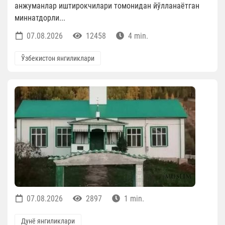
анжуманлар иштирокчилари томонидан йўлланаётган
миннатдорли...
07.08.2026
12458
4 min.
Ўзбекистон янгиликлари
07.08.2026
2897
1 min.
Дунё янгиликлари