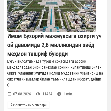
Имом Бухорий мажмуасига охирги уч
ой давомида 2,8 миллиондан зиёд
меҳмон ташриф буюрди
Бугун вилоятимизда туризм соҳасидаги асосий
мақсадлардан бири сайёҳлар сонини кўпайтириш билан
бирга, уларнинг ҳудудда қолиш муддатини узайтириш ва
сифатли хизматлар билан таъминлашдан иборат, дейди
С...
07.08.2026
11434
1 min.
Ўзбекистон янгиликлари