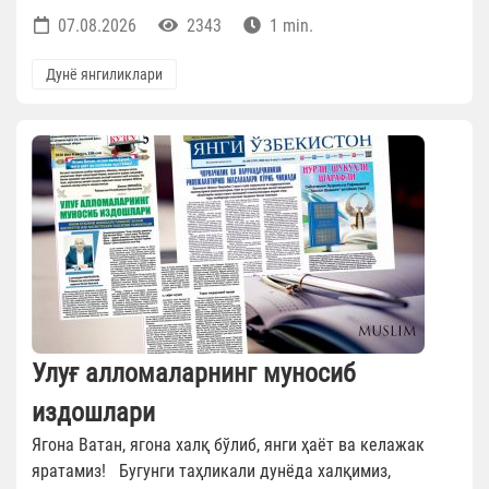
07.08.2026
2343
1 min.
Дунё янгиликлари
Улуғ алломаларнинг муносиб
издошлари
Ягона Ватан, ягона халқ бўлиб, янги ҳаёт ва келажак
яратамиз! Бугунги таҳликали дунёда халқимиз,