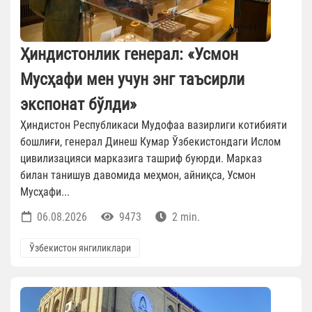
Ҳиндистонлик генерал: «Усмон
Мусҳафи мен учун энг таъсирли
экспонат бўлди»
Ҳиндистон Республикаси Мудофаа вазирлиги котибияти
бошлиғи, генерал Динеш Кумар Ўзбекистондаги Ислом
цивилизацияси марказига ташриф буюрди. Марказ
билан танишув давомида меҳмон, айниқса, Усмон
Мусҳафи...
06.08.2026
9473
2 min.
Ўзбекистон янгиликлари