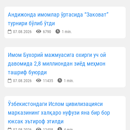
Андижонда имомлар ўртасида “Заковат”
турнири бўлиб ўтди
07.08.2026
6790
1 min.
Имом Бухорий мажмуасига охирги уч ой
давомида 2,8 миллиондан зиёд меҳмон
ташриф буюрди
07.08.2026
11435
1 min.
Ўзбекистондаги Ислом цивилизацияси
марказининг халқаро нуфузи яна бир бор
юксак эътироф этилди
07.08.2026
12458
4 min.