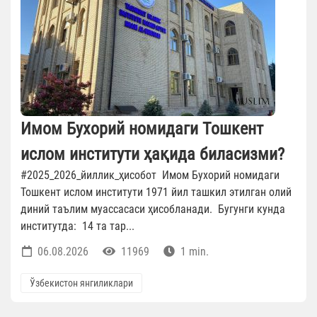
Имом Бухорий номидаги Тошкент
ислом институти ҳақида биласизми?
#2025_2026_йиллик_ҳисобот Имом Бухорий номидаги
Тошкент ислом институти 1971 йил ташкил этилган олий
диний таълим муассасаси ҳисобланади. Бугунги кунда
институтда: 14 та тар...
06.08.2026
11969
1 min.
Ўзбекистон янгиликлари