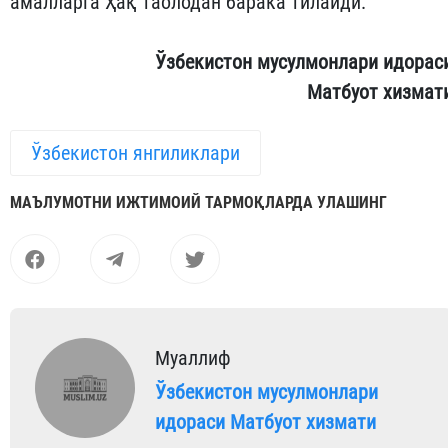
амалларга Ҳақ таолодан барака тилайди.
Ўзбекистон мусулмонлари идорас
Матбуот хизмат
Ўзбекистон янгиликлари
МАЪЛУМОТНИ ИЖТИМОИЙ ТАРМОҚЛАРДА УЛАШИНГ
Муаллиф
Ўзбекистон мусулмонлари
идораси Матбуот хизмати