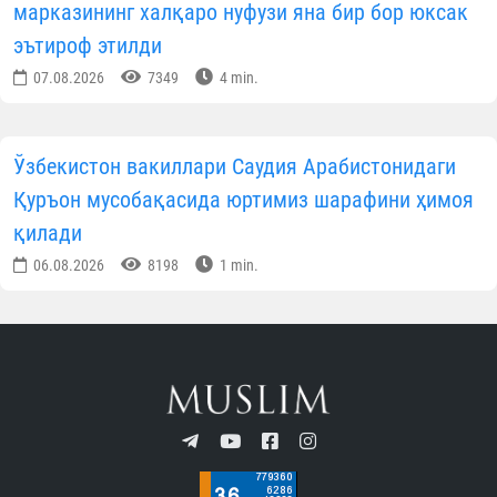
марказининг халқаро нуфузи яна бир бор юксак
эътироф этилди
07.08.2026
7349
4 min.
Ўзбекистон вакиллари Саудия Арабистонидаги
Қуръон мусобақасида юртимиз шарафини ҳимоя
қилади
06.08.2026
8198
1 min.