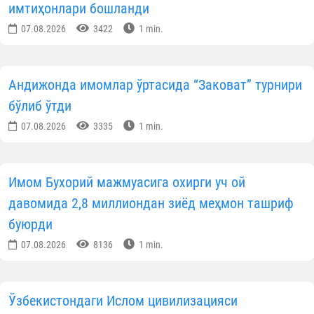
имтиҳонлари бошланди
07.08.2026
3422
1 min.
Андижонда имомлар ўртасида “Заковат” турнири
бўлиб ўтди
07.08.2026
3335
1 min.
Имом Бухорий мажмуасига охирги уч ой
давомида 2,8 миллиондан зиёд меҳмон ташриф
буюрди
07.08.2026
8136
1 min.
Ўзбекистондаги Ислом цивилизацияси