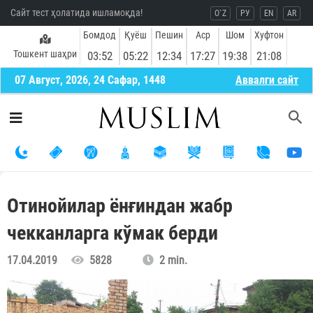
Сайт тест ҳолатида ишламоқда!
O`Z
РУ
EN
AR
Бомдод
Қуёш
Пешин
Аср
Шом
Хуфтон
Тошкент шаҳри
03:52
05:22
12:34
17:27
19:38
21:08
07 Август, 2026, 24 Сафар, 1448
Aввалги сайт
Отинойилар ёнғиндан жабр
чекканларга кўмак берди
17.04.2019
5828
2 min.