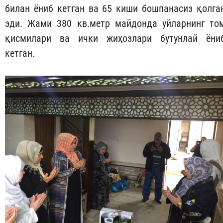
билан ёниб кетган ва 65 киши бошпанасиз қолга
эди. Жами 380 кв.метр майдонда уйларнинг то
қисмилари ва ички жиҳозлари бутунлай ёни
кетган.