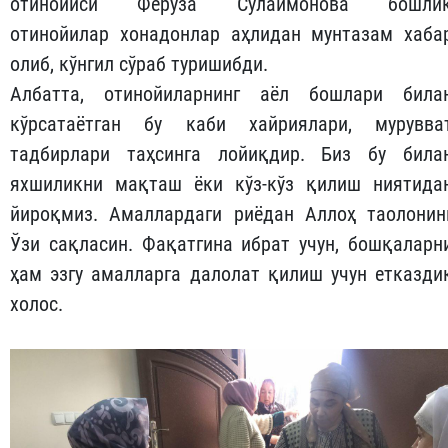
отинойиси Феруза Сулаймонова бошли
отинойилар хонадонлар аҳлидан мунтазам хаба
олиб, кўнгил сўраб туришибди.
Албатта, отинойиларнинг аёл бошлари била
кўрсатаётган бу каби хайриялари, мурувва
тадбирлари таҳсинга лойиқдир. Биз бу била
яхшиликни мақташ ёки кўз-кўз қилиш ниятида
йироқмиз. Амаллардаги риёдан Аллоҳ таолонин
Ўзи сақласин. Фақатгина ибрат учун, бошқаларн
ҳам эзгу амалларга далолат қилиш учун етказди
холос.