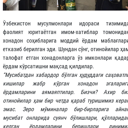
Ўзбекистон мусулмонлари идораси тизимид
фаолият юритаётган имом-хатиблар томонида
хонадон соҳибларига моддий ёрдам маблағлар
етказиб берилган эди. Шундан сўнг, отинойилар ҳа
талофат етган хонадонларга ўз имконлари қада
ёрдам кўрсатишни мақсад қилдилар.
“Мусибатдан хабардор бўлган ҳудуддаги саҳоватл
кишилар
жабр кўрган хонадон эгалариг
ёрдам
ларини аямаяптилар
. Бизчи? Ахир би
отинойилар ҳам бир четда қараб туришимиз кера
эмас. Зеро мўминалар бир-бирларига айна
мусибат онларида суянч бўлишлари, қўлларида
келган ёрдамларини беришлари
диними