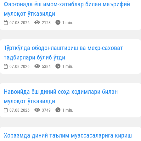
Фарғонада ёш имом-хатиблар билан маърифий
мулоқот ўтказилди
07.08.2026
2128
1 min.
Тўрткўлда ободонлаштириш ва меҳр-саховат
тадбирлари бўлиб ўтди
07.08.2026
5384
1 min.
Навоийда ёш диний соҳа ходимлари билан
мулоқот ўтказилди
07.08.2026
3749
1 min.
Хоразмда диний таълим муассасаларига кириш