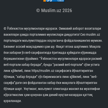
© Muslim.uz 2026
© Ўзбекистон мусулмонлари идораси. Оммавий ахборот воситалари
вакиллари ҳамда порталимиз мухлислари диққатига! Сиз muslim.uz
порталидаги маълумотлардан хоҳлаганча фойдаланишингиз мумкин.
Бизнинг асосий мақсадимиз ҳам шу. Фақат ягона шартимиз: Мақола
ёки хабарни ўз веб-саҳифангизда ёритишда қуйидаги кўринишда
беришингизни сўраймиз: “Ўзбекистон мусулмонлари идораси расмий
веб-портали хабар беради”, бунда “расмий веб-портали” сўзи устига
линк қўйилиб, линк https//muslim.uz саҳифасига йўналтирилган
бўлиши, “хабар беради” сўз бирикмасига линк қўйилиб, линк “веб-
саҳифа”даги сиз фойдаланган хабар ёки мақолага йўналтирилган
бўлиши шарт. Унутманг, маълумот олинганда манзил ва муаллифни
кўрсатмаслик ҳам қонунан ҳам диний нуқтаи-назардан қаттиқ
қораланади.