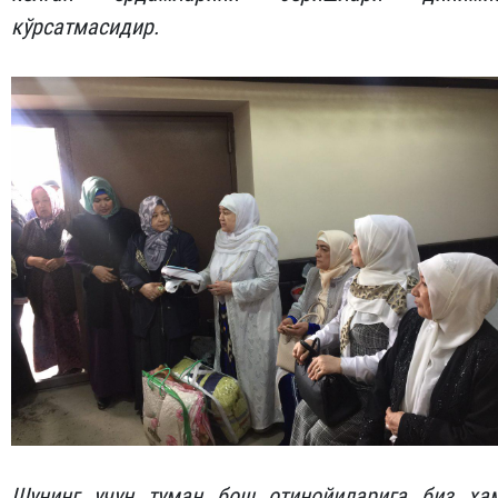
кўрсатмасидир.
Шунинг учун туман бош отинойиларига биз ҳа