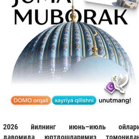
2026 йилнинг июнь–июль ойлар
давомида юртдошларимиз томонида