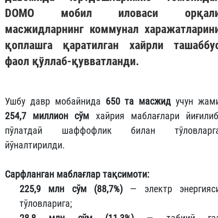
DOMO
мобил иловаси орқал
масжидларнинг коммунал харажатларин
қоплашга қаратилган хайрли ташаббу
фаол қўллаб-қувватланди.
Ушбу давр мобайнида
650 та масжид
учун жам
254,7 миллион сўм
хайрия маблағлари йиғилиб
пўлатдай шаффофлик билан тўловларг
йўналтирилди.
Сарфланган маблағлар тақсимоти:
225,9 млн сўм (88,7%)
— электр энергияс
тўловларига;
28,8 млн сўм (11,3%)
— табиий га