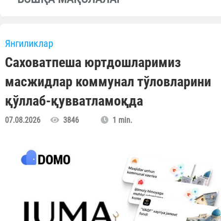
Янгиликлар
Саховатпеша юртдошларимиз
масжидлар коммунал тўловларини
қўллаб-қувватламоқда
07.08.2026
3846
1 min.