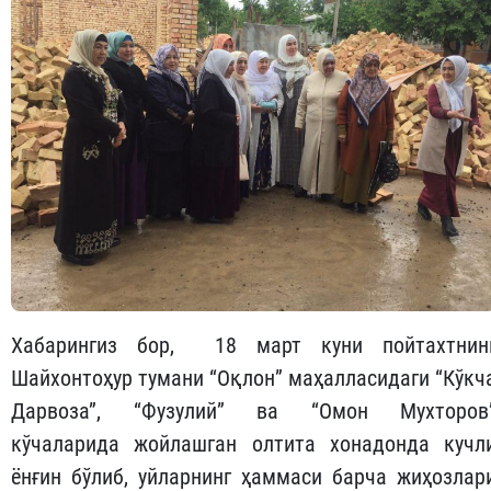
Хабарингиз бор, 18 март куни пойтахтнин
Шайхонтоҳур тумани “Оқлон” маҳалласидаги “Кўкч
Дарвоза”, “Фузулий” ва “Омон Мухторов
кўчаларида жойлашган олтита хонадонда кучл
ёнғин бўлиб, уйларнинг ҳаммаси барча жиҳозлар