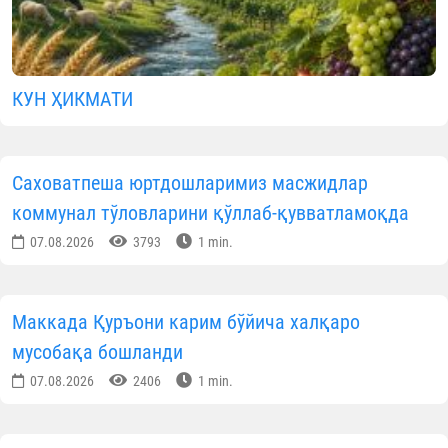
КУН ҲИКМАТИ
Саховатпеша юртдошларимиз масжидлар
коммунал тўловларини қўллаб-қувватламоқда
07.08.2026
3793
1 min.
Маккада Қуръони карим бўйича халқаро
мусобақа бошланди
07.08.2026
2406
1 min.