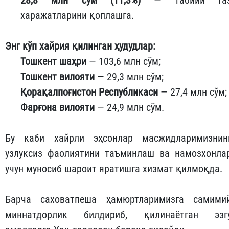
харажатларини қоплашга.
Энг кўп хайрия қилинган ҳудудлар:
Тошкент шаҳри
— 103,6 млн сўм;
Тошкент вилояти
— 29,3 млн сўм;
Қорақалпоғистон Республикаси
— 27,4 млн сўм;
Фарғона вилояти
— 24,9 млн сўм.
Бу каби хайрли эҳсонлар масжидларимизнин
узлуксиз фаолиятини таъминлаш ва намозхонла
учун муносиб шароит яратишга хизмат қилмоқда.
Барча саховатпеша ҳамюртларимизга самими
миннатдорлик билдириб, қилинаётган эзг