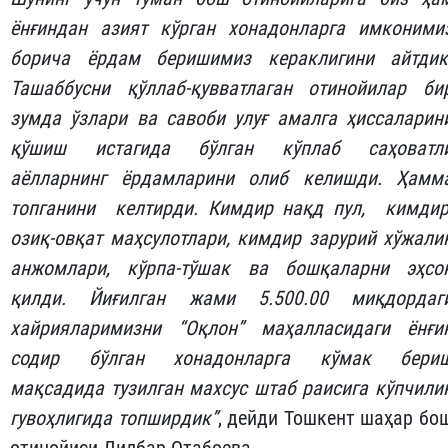
ёнғиндан азият кўрган хонадонларга имконими
борича ёрдам беришимиз кераклигини айтдик
Ташаббусни қўллаб-қувватлаган отинойилар би
зумда ўзлари ва савоби улуғ амалга ҳиссаларин
қўшиш истагида бўлган кўплаб саҳоватл
аёлларнинг ёрдамларини олиб келишди. Ҳамм
топганини келтирди. Кимдир нақд пул, кимдир
озиқ-овқат маҳсулотлари, кимдир зарурий хўжали
анжомлари, кўрпа-тўшак ва бошқаларни эҳсо
қилди. Йиғилган жами 5.500.00 миқдордаг
хайрияларимизни “Оқлон” маҳалласидаги ёнғи
содир бўлган хонадонларга кўмак бери
мақсадида тузилган махсус штаб раисига кўпчили
гувоҳлигида топширдик”
, дейди Тошкент шаҳар бо
отинойиси Дилбар Отабоева.