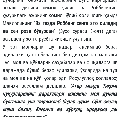
асраш, динини ҳимоя қилиш ва Роббисинин
ҳузуридаги ажрнинг комил бўлиб қолишлиги ҳамд
Мавлосининг
“Ва тезда Роббинг сенга ато қилади
ва сен рози бўлурсан”
(Зуҳо сураси 5-оят) дега
ваъдаси у зотга рўёбга чиқиши учун эди.
У зот молларни шу қадар тақсимлаб бера
эдиларки, ҳатто ўзларига бир дирҳам қолмас эди
Туя, мол ва қўйларни саҳобалар ва бошқаларга ш
даражада бўлиб берар эдиларки, ўзларида на туя
на мол ва на қўй қолар эди. Росулуллоҳ соллалоҳ
алайҳи васаллам дедилар:
“Агар менда Тиҳом
чуқурларининг дарахтлари мислича мол дунёи
бўлганида уни тақсимлаб берар эдим. Сўнг сизла
мени бахил, ёлғончи ва қўрқоқ, иродасиз де