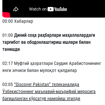
00:00 Хабарлар
01:00
Диний соҳа раҳбарлари маҳаллалардаги
тарғибот ва ободонлаштириш ишлари билан
танишди
02:17 Муфтий ҳазратлари Саудия Арабистонининг
янги элчиси билан мулоқот қилдилар
03:05
“Discover Pakistan” телеканалида
Ўзбекистоннинг маънавий-маърифий меросига
бағишланган кўрсатув намойиш этилди