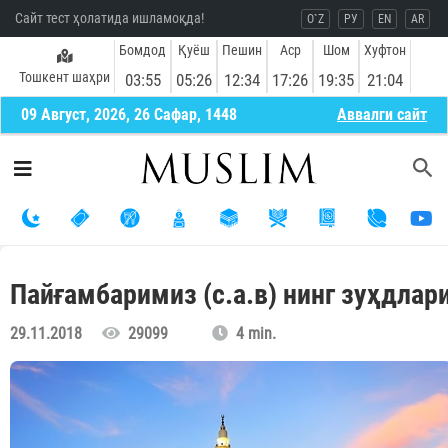
Сайт тест ҳолатида ишламоқда!
O`Z
РУ
EN
AR
Бомдод
Қуёш
Пешин
Аср
Шом
Хуфтон
Тошкент шаҳри
03:55
05:26
12:34
17:26
19:35
21:04
09 Август, 2026, 26 Сафар, 1448
Aввалги сайт
Пайғамбаримиз (с.а.в) нинг зуҳдлар
29.11.2018
29099
4 min.