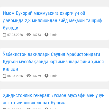
(
Исро сураси, 24-оят
).
Иброҳимжон ИНОМОВ
тайёрлади
“Ислом нури” газетасининг 2026 йил 10-сонида
http://hidoyatuz.taplink.w
МАЪЛУМОТНИ ИЖТИМОИЙ ТАРМОҚЛАРДА УЛАШИНГ
Муаллиф
Ўзбекистон мусулмонлари идораси
Матбуот хизмати