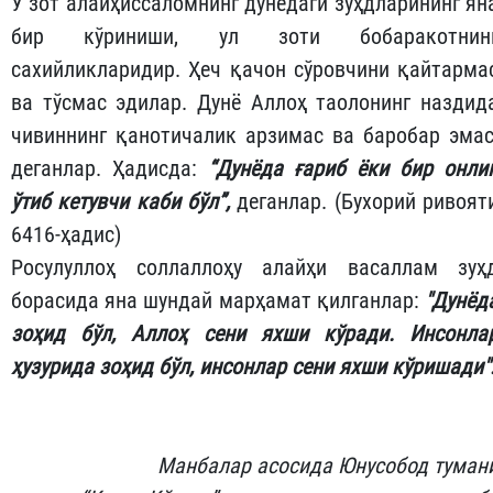
У зот алайҳиссаломнинг дунёдаги зуҳдларининг ян
бир кўриниши, ул зоти бобаракотнин
сахийликларидир. Ҳеч қачон сўровчини қайтарма
ва тўсмас эдилар. Дунё Аллоҳ таолонинг наздид
чивиннинг қанотичалик арзимас ва баробар эмас
деганлар. Ҳадисда:
“Дунёда ғариб ёки бир онли
ўтиб кетувчи каби бўл”,
деганлар. (Бухорий ривоят
6416-ҳадис)
Росулуллоҳ соллаллоҳу алайҳи васаллам зуҳ
борасида яна шундай марҳамат қилганлар:
"Дунёд
зоҳид бўл, Аллоҳ сени яхши кўради. Инсонла
ҳузурида зоҳид бўл, инсонлар сени яхши кўришади"
Манбалар асосида Юнусобод туман