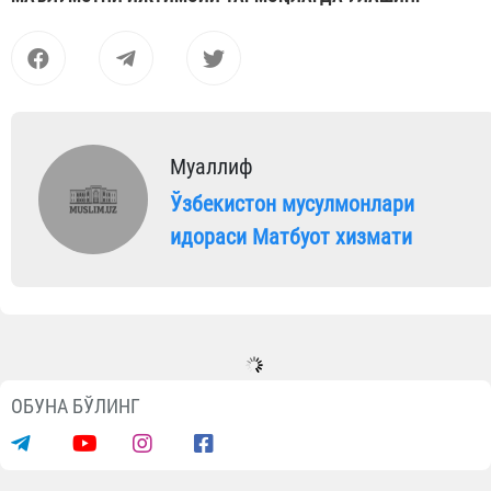
Муаллиф
Ўзбекистон мусулмонлари
идораси Матбуот хизмати
Мақолалар
Ота-онани ҳурматлаш одоблари
08.08.2026
5777
1 min.