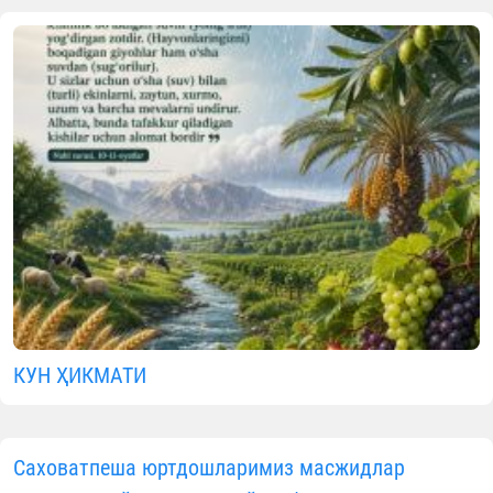
Ота-онанинг розилигини олишг
интилиш фазилати барч
фазилатларнинг негизи, борлиқдаг
ҳар қандай ҳақ-ҳуқуқларнинг кели
чиқадиган асосидир.
Ота-оналар, бола тарбияси била
шуғулланаётган тарбиячила
фарзандларга қуйидаги одатларн
сингдиришлари мақсадга мувофиқ: