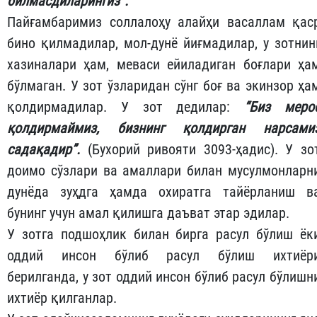
билмасдиларингиз”.
Пайғамбаримиз соллалоҳу алайҳи васаллам қас
бино қилмадилар, мол-дунё йиғмадилар, у зотнин
хазиналари ҳам, меваси ейиладиган боғлари ҳа
бўлмаган. У зот ўзларидан сўнг боғ ва экинзор ҳа
қолдирмадилар. У зот дедилар:
“Биз меро
қолдирмаймиз, бизнинг қолдирган нарсами
садақадир”.
(Бухорий ривояти 3093-ҳадис). У зо
доимо сўзлари ва амаллари билан мусулмонларн
дунёда зуҳдга ҳамда охиратга тайёрланиш в
бунинг учун амал қилишга даъват этар эдилар.
У зотга подшоҳлик билан бирга расул бўлиш ёк
оддий инсон бўлиб расул бўлиш ихтиёр
берилганда, у зот оддий инсон бўлиб расул бўлишн
ихтиёр қилганлар.