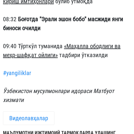
кириш имтиҳонлари
бўлиб ўтмоқда
08:32
Боғотда "Эрали эшон бобо" масжиди янги
биноси очилди
09:40 Тўрткўл туманида
«Маҳалла ободлиги ва
меҳр-шафқат ойлиги»
тадбири ўтказилди
#yangiliklar
Ўзбекистон мусулмонлари идораси Матбуот
хизмати
Видеолавҳалар
МАЪЛУМОТНИ ИЖТИМОИЙ ТАРМОҚЛАРДА УЛАШИНГ