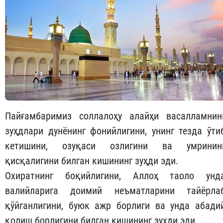
Пайғамбаримиз соллалоҳу алайҳи васалламнин
зуҳдлари дунёнинг фонийлигини, унинг тезда ўти
кетишини, озуқаси озлигини ва умринин
қисқалигини билган кишининг зуҳди эди.
Охиратнинг боқийлигини, Аллоҳ таоло унд
валийларига доимий неъматларини тайёрла
қўйганлигини, буюк ажр борлиги ва унда абади
қолиш борлигини билган кишининг зуҳди эди.