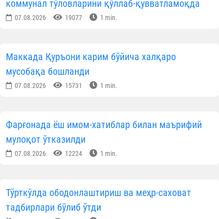
Гуноҳга сабаб бўлмаса, отаонанинг буюрганларин
албатта бажариш; ота-онага мулойим сўзлаш; уйг
кирганларида, ҳурматлари учун ўрнидан туриш; ҳа
тонг салом бериш, уйқудан олдин хайрли тун тилаш
мол-мулкларини сақлаш; сўраган нарсаларин
бериш; улардан маслаҳат сўраш; ота-она ҳақига ду
ва истиғфор айтиш; улар меҳмон кутишса, ёнларид
мунтазир бўлиб туриш; уларнинг айтишларин
кутмай, уларни хурсанд қиладиган ишларн
бажариш; уларнинг ҳузурларида овозни балан
кўтармаслик; гапларини бўлмаслик; из
беришмаган жойга бормаслик; ухлаётганларид
безовта қилмаслик; аҳли аёли, фарзандларин
улардан устун қўймаслик; ота-она хатога йў