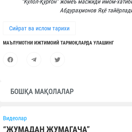
“Кулол-Қўрғон” жомеъ масжиди имом-хатиб
Абдураҳмонов Яҳё тайёрлад
Сийрат ва ислом тарихи
МАЪЛУМОТНИ ИЖТИМОИЙ ТАРМОҚЛАРДА УЛАШИНГ
БОШҚА МАҚОЛАЛАР
Видеолар
“ЖУМАДАН ЖУМАГАЧА”