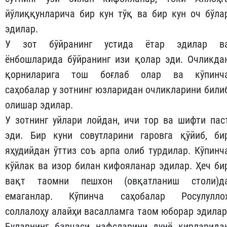
йўлиққунларича бир кун тўқ ва бир кун оч бўла
эдилар.
У зот бўйранинг устида ётар эдилар в
ёнбошларида бўйранинг изи қолар эди. Очликда
қорниларига тош боғлаб олар ва кўпинч
саҳобалар у зотнинг юзларидан очликларини били
олишар эдилар.
У зотнинг уйлари лойдан, ичи тор ва шифти пас
эди. Бир куни совутларини гаровга қўйиб, би
яҳудийдан ўттиз соъ арпа олиб турдилар. Кўпинч
кўйлак ва изор билан кифояланар эдилар. Ҳеч би
вақт таомни пешхон (овқатланиш столи)д
емаганлар. Кўпинча саҳобалар Росулулло
соллалоҳу алайҳи васалламга таом юборар эдилар
Буларнинг барчаси нафсларини дунё кирларида