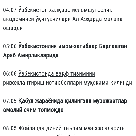
04:07 Ўзбекистон халқаро исломшунослик
академияси ўқитувчилари Ал-Азҳарда малака
оширди
05:06
Ўзбекистонлик имом-хатиблар Бирлашган
Араб Амирликларида
06:06
Ўзбекистонда вақф тизимини
ривожлантириш истиқболлари муҳокама қилинди
07:05
Қабул жараёнида қилингани мурожаатлар
амалий ечим топмоқда
08:05 Жойларда
диний таълим муассасаларига