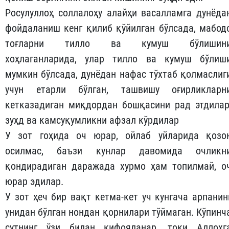
Росулуллоҳ соллалоҳу алайҳи васалламга дунёда
фойдаланиш кенг қилиб қўйилган бўлсада, мабод
тоғларни тилло ва кумуш бўлишин
хоҳлаганларида, улар тилло ва кумуш бўлиш
мумкин бўлсада, дунёдан нафас тўхтаб қолмаслиг
учун етарли бўлган, ташвишу оғирликларн
кетказадиган миқдордан бошқасини рад этдилар
зуҳд ва камсуқумликни афзал кўрдилар
У зот гоҳида оч юрар, ойлаб уйларида қозо
осилмас, баъзи кунлар давомида очликн
қондирадиган даражада хурмо ҳам топилмай, о
юрар эдилар.
У зот ҳеч бир вақт кетма-кет уч кунгача арпанин
унидан бўлган нондан қорнилари тўймаган. Кўпинч
сутнинг ўзи билан кифояланар, токи Аллоҳг