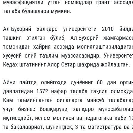
муваффақиятли ўтган номзодлар грант асосид
талаба бўлишлари мумкин.
Ал-Бухорий халқаро университети 2010 йилд
ташкил этилган бўлиб, Ал-Бухорий жамғармас
томонидан хайрия асосида молиялаштириладига
хусусий олий таълим муассасасидир. Университе
Кедах штатининг Алор Сетар шаҳрида жойлашган.
Айни пайтда олийгоҳда дунёнинг 60 дан орти
давлатидан 1572 нафар талаба таҳсил олмоқда
Кам таъминланган оилаларга мансуб талабала
учун бизнес бошқаруви, халқаро муносабатлар
иқтисодиёт, ислом молияси ва педагогика каби 1
та бакалавриат, шунингдек, 3 та магистратура ва 