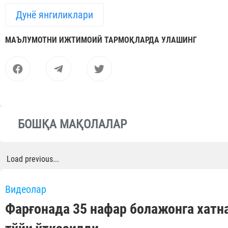
Дунё янгиликлари
МАЪЛУМОТНИ ИЖТИМОИЙ ТАРМОҚЛАРДА УЛАШИНГ
БОШҚА МАҚОЛАЛАР
Load previous...
Видеолар
Фарғонада 35 нафар болажонга хатн