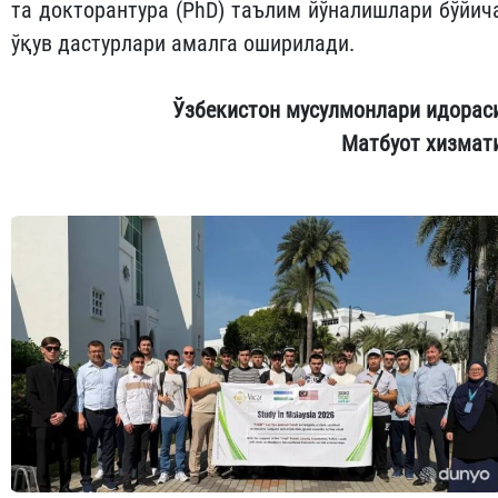
та докторантура (PhD) таълим йўналишлари бўйич
ўқув дастурлари амалга оширилади.
Ўзбекистон мусулмонлари идорас
Матбуот хизмат