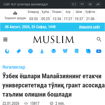
Сайт тест ҳолатида ишламоқда!
O`Z
РУ
EN
AR
Бомдод
Қуёш
Пешин
Аср
Шом
Хуфтон
Тошкент шаҳри
03:53
05:25
12:34
17:27
19:37
21:06
08 Август, 2026, 25 Сафар, 1448
Aввалги сайт
Янгиликлар
Ўзбек ёшлари Малайзиянинг етакчи
университетида тўлиқ грант асосида
таълим олишни бошлади
22.01.2026
15817
2 min.