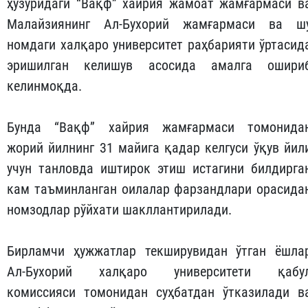
ҳузуридаги “Вақф” хайрия жамоат жамғармаси в
Малайзиянинг Ал-Бухорий жамғармаси ва ш
номдаги халқаро университет раҳбарияти ўртасид
эришилган келишув асосида амалга ошири
келинмоқда.
Бунда “Вақф” хайрия жамғармаси томонида
жорий йилнинг 31 майига қадар келгуси ўқув йил
учун танловда иштирок этиш истагини билдирга
кам таъминланган оилалар фарзандлари орасида
номзодлар рўйхати шакллантирилади.
Бирламчи ҳужжатлар текширувидан ўтган ёшла
Ал-Бухорий халқаро университети қабу
комиссияси томонидан суҳбатдан ўтказилади в