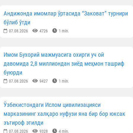
Андижонда имомлар ўртасида “Заковат” турнири
бўлиб ўтди
07.08.2026
4726
1 min.
Имом Бухорий мажмуасига охирги уч ой
давомида 2,8 миллиондан зиёд меҳмон ташриф
буюрди
07.08.2026
9427
1 min.
Ўзбекистондаги Ислом цивилизацияси
марказининг халқаро нуфузи яна бир бор юксак
эътироф этилди
07.08.2026
9328
4 min.