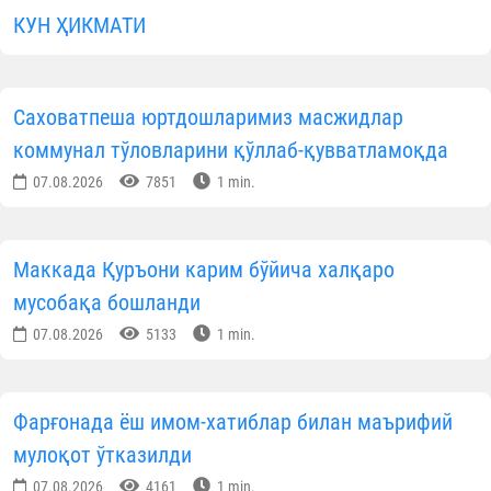
КУН ҲИКМАТИ
Саховатпеша юртдошларимиз масжидлар
коммунал тўловларини қўллаб-қувватламоқда
07.08.2026
7851
1 min.
Маккада Қуръони карим бўйича халқаро
мусобақа бошланди
07.08.2026
5133
1 min.
Фарғонада ёш имом-хатиблар билан маърифий
мулоқот ўтказилди
07.08.2026
4161
1 min.