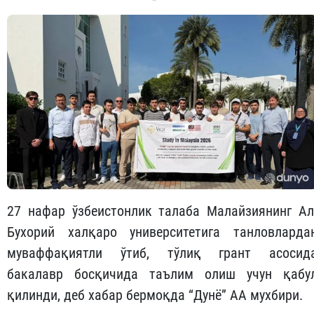
27 нафар ўзбеистонлик талаба Малайзиянинг Ал
Бухорий халқаро университетига танловларда
муваффақиятли ўтиб, тўлиқ грант асосид
бакалавр босқичида таълим олиш учун қабу
қилинди, деб хабар бермоқда “Дунё” АА мухбири.