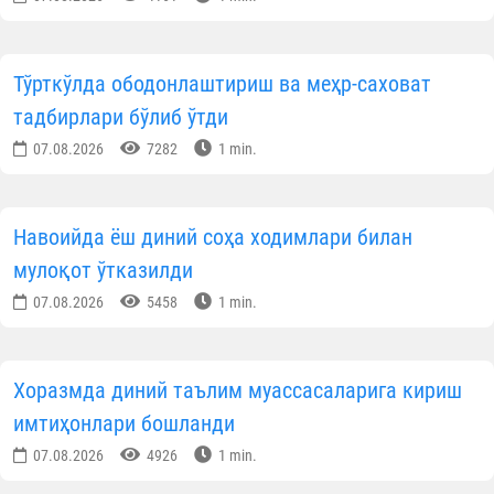
Тўрткўлда ободонлаштириш ва меҳр-саховат
тадбирлари бўлиб ўтди
07.08.2026
7282
1 min.
Навоийда ёш диний соҳа ходимлари билан
мулоқот ўтказилди
07.08.2026
5458
1 min.
Хоразмда диний таълим муассасаларига кириш
имтиҳонлари бошланди
07.08.2026
4926
1 min.