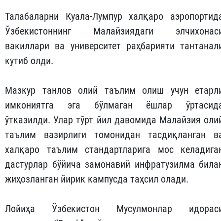
Талабаларни Куала-Лумпур халқаро аэропортид
Ўзбекистоннинг Малайзиядаги элчихонас
вакиллари ва университет раҳбарияти тантанал
кутиб олди.
Мазкур танлов олий таълим олиш учун етарл
имкониятга эга бўлмаган ёшлар ўртасид
ўтказилди. Улар тўрт йил давомида Малайзия оли
таълим вазирлиги томонидан тасдиқланган в
халқаро таълим стандартларига мос келадига
дастурлар бўйича замонавий инфратузилма била
жиҳозланган йирик кампусда таҳсил олади.
Лойиҳа Ўзбекистон Мусулмонлар идорас