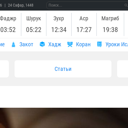
26 | 24 Сафар, 1448
Фаджр
Шурук
Зухр
Аср
Магриб
03:52
05:22
12:34
17:27
19:38
ие
Закот
Хадж
Коран
Уроки Ис
Статьи