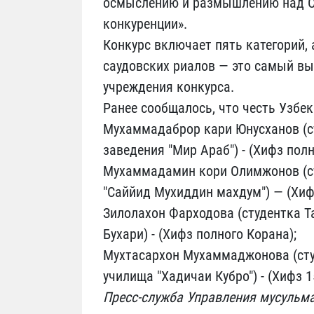
осмыслению и размышлению над С
конкуренции».
Конкурс включает пять категорий, 
саудовских риалов — это самый в
учреждения конкурса.
Ранее сообщалось, что честь Узбек
Мухаммадаброр кари Юнусханов (ст
заведения "Мир Араб") - (Хифз полн
Мухаммадамин кори Олимжонов (ст
"Саййид Мухиддин махдум") — (Хифз
Зилолахон Фарходова (студентка 
Бухари) - (Хифз полного Корана);
Мухтасархон Мухаммаджонова (сту
училища "Хадичаи Кубро") - (Хифз 1
Пресс-служба Управления мусульм