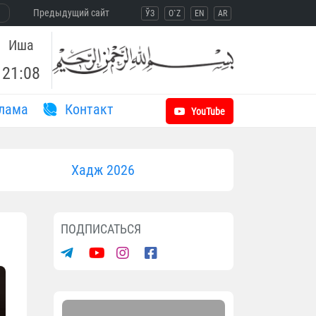
Предыдущий сайт
ЎЗ
O`Z
EN
AR
Иша
21:08
лама
Контакт
YouTube
Хадж 2026
ПОДПИСАТЬСЯ